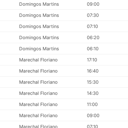
Domingos Martins
09:00
งอยู่นอกเมือง ใกล้กับทางหลวงที่ใหญ่ เพื่อให้รถประจำทางสามารถห
ารเดินทางอาจสร้างความท้าทายเพิ่มเติมให้กับนักเดินทางด้วย การเ
Domingos Martins
07:30
งจากในบางจุดหมายปลายทางมีข้อจำกัดเกี่ยวกับยานพาหนะที่อนุญา
ริการขนส่งพิเศษเพื่อไปที่นั่น ส่งผลให้ต้นทุนสูงขึ้นเนื่องจากราคาอ
Domingos Martins
07:10
ณเดินทางในช่วงเวลาเร่งด่วน โดยเฉพาะอย่างยิ่งหากคุณไม่คุ้นเคย
Domingos Martins
06:20
ดินรถน้อยกว่ารถไฟหรือเครื่องบิน ขึ้นอยู่กับสถานการณ์บนท้องถน
Domingos Martins
06:10
อุบัติเหตุ งานก่อสร้างถนน ทางเบี่ยง ฯลฯ โดยเฉพาะอย่างยิ่งสำหรั
ว หรือวันหยุดนักขัตฤกษ์ อย่าลืมสิ่งนี้และหลีกเลี่ยงการวางแผนการ
Marechal Floriano
17:10
Marechal Floriano
16:40
จต้องจองล่วงหน้า โปรดทราบว่าเป็นไปไม่ได้เสมอไปที่คุณสามาร
้ว ดังนั้นควรจัดการเดินทางของคุณให้เหมาะสม
Marechal Floriano
15:30
Marechal Floriano
14:30
Marechal Floriano
11:00
Marechal Floriano
09:00
Marechal Floriano
07:10