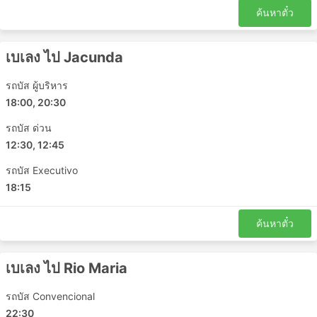
เบเลง - Pacaja
ค้นหาตั๋ว
เซาหลุยส์ - Maracacume
ปารา - Parauapebas
เบเลง ไป Jacunda
Novo Repartimento - Goianesia do Para
เบเลง - Bom Jesus do Tocantins
รถบัส ผู้บริหาร
18:00, 20:30
ปารา - Cameta
มาราบา - ปารา
รถบัส ด่วน
Parauapebas - Jacunda
12:30, 12:45
Xinguara - ปารา
รถบัส Executivo
ปารา - คอนเซเชาโดอะรากวายา
18:15
Altamira - เบเลง
มาราบา - Acailandia
ค้นหาตั๋ว
Boa Esperanca ราคาตั๋วและชั้นรถโดยสาร
เบเลง ไป Rio Maria
หนึ่งในสิ่งที่ดีที่สุดเกี่ยวกับการเดินทางด้วยรถบัสคือคุณ
สามารถปรับเปลี่ยนการเดินทางได้ตามความต้องการเพื่อความ
รถบัส Convencional
เป็นส่วนตัวและความสะดวกสบายได้ ชั้นโดยสารและประเภท
22:30