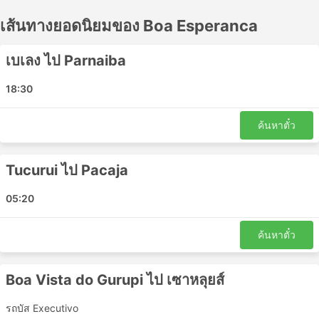
รถโดยสารท้องถิ่นในหลายกรณีอาจเป็นทางเลือกที่ยอมรับได้
เส้นทางยอดนิยมของ Boa Esperanca
สำหรับการเดินทางระยะสั้น แต่การนั่งรถระยะยาวมักไม่ใช่
ทางเลือกที่ดีที่สุด ศึกษาตารางเดินรถก่อนออกเดินทาง
เนื่องจากจุดหมายปลายทางระยะไกลหลายแห่งให้บริการโดย
เบเลง ไป Parnaiba
รถประจำทางกลางคืน และบางแห่งมีที่นั่งกว้างขวางกว่าหรือ
มีตู้นอนสำหรับการเดินทางดังกล่าว ทำการจองตั๋วรถโดยสาร
18:30
ออนไลน์กับ Boa Esperanca รีวิวของนักท่องเที่ยวคนอื่นๆ จะ
ช่วยให้คุณเลือกตั๋วโดยสารและชั้นโดยสารที่ดีที่สุดได้
ค้นหาตั๋ว
Boa Esperanca สถานียอดนิยม
Tucurui ไป Pacaja
สถานีหลักที่ครอบคลุมโดยรถโดยสารของ Boa Esperanca
ได้แก่:
05:20
Acailandia Bus Station
ค้นหาตั๋ว
Maraba
Parauapebas
Boa Vista do Gurupi ไป เซาหลุยส์
Ananindeua
Belem
รถบัส Executivo
Jacunda Bus Station