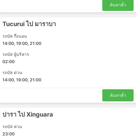
ค้นหาตั๋ว
รถบัสเป็นทางเลือกที่ดีที่สุดในการเดินทางไปยังจุดหมาย
ที่ไม่ได้เชื่อมต่อกันด้วยรถไฟหรือเครื่องบิน ซึ่งเครือข่าย
Tucurui ไป มาราบา
รถโดยสารมักครอบคลุมเกือบทั้งประเทศ และเส้นทาง
ของรถโดยสารประจำทางก็มีมาอย่างยาวนาน
รถบัส กึ่งนอน
ตรงกันข้ามกับการเดินทางทางอากาศและการเดินทาง
14:00, 19:00, 21:00
ด้วยรถไฟในบางครั้ง การขึ้นรถประจำทางไม่จำเป็นต้อง
มาถึงสถานีขนส่งล่วงหน้ามากนัก การเช็คอินใช้เวลาไม่
รถบัส ผู้บริหาร
นาน แม้ในเส้นทางระหว่างประเทศ น้ำหนักสัมภาระที่
02:00
อนุญาตมักจะเพียงพอกับผู้เดินทางมากและค่าธรรมเนียม
รถบัส ด่วน
สำหรับสัมภาระเพิ่มเติมมักจะไม่สูงมากนัก ในกรณีที่มี
การกำหนดขีดจำกัดไว้
14:00, 19:00, 21:00
ตั๋วรถโดยสารมีราคาไม่แพงมากเมื่อเทียบกับตั๋วเครื่อง
บินหรือรถไฟด่วน มีตั๋วหลายชั้นให้เลือกสำหรับทุกงบใน
ค้นหาตั๋ว
กระเป๋าคุณเสมอ ตัวเลือกมาตรฐานที่ถูกกว่าอาจช้าไป
หน่อยและไม่ได้ให้ความสะดวกสบายสูงสุดตามที่คุณ
ปารา ไป Xinguara
ต้องการ แต่อย่างไรก็ยังเป็นทางเลือกที่ดีและพาคุณไปยัง
จุดหมายปลายทาง ในบางเส้นทางที่คุณต้องเดินทางนาน
รถบัส ด่วน
ห้องน้ำหรือจุดแวะเข้าห้องน้ำ รวมถึงของว่าง น้ำ และ
23:00
บางครั้งอุปกรณ์อาบน้ำและผ้าห่มมักจะรวมอยู่ในราคา