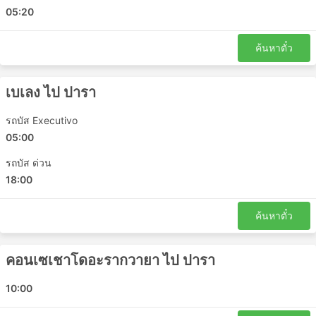
Pacaja
05:20
Rio Maria
Salinopolis
ค้นหาตั๋ว
Santa Helena
Tracuateua
เบเลง ไป ปารา
Ulianopolis
Nova Olinda do Maranhao
รถบัส Executivo
Novo Repartimento
05:00
Tucurui
รถบัส ด่วน
Xinguara
18:00
Boa Esperanca จุดหมายยอดนิยม
ค้นหาตั๋ว
รถบัสของ Boa Esperancaมีวิ่งหลายเส้นทาง และนี่คือ
รายการของเส้นทางที่ได้รับความนิยมมากที่สุด:
คอนเซเชาโดอะรากวายา ไป ปารา
เบเลง - Parnaiba
10:00
มารันเยา - เซาหลุยส์
เบเลง - Jacunda