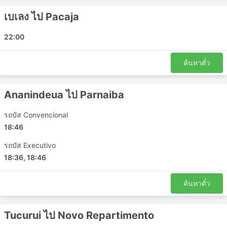
Sao Miguel Guama Bus Station
เบเลง ไป Pacaja
Tailandia
Redencao
22:00
Marituba
Breu Branco
ค้นหาตั๋ว
Maraba Bus Station
Parauapebas
Ananindeua ไป Parnaiba
Santa Ines Bus Station
Vitoria Do Mearim
รถบัส Convencional
Santa Luzia Do Parua
18:46
Pinheiro
รถบัส Executivo
Acara
18:36, 18:46
Anapu
Boa Vista do Gurupi
ค้นหาตั๋ว
Braganca
Maracacume
Tucurui ไป Novo Repartimento
Moju