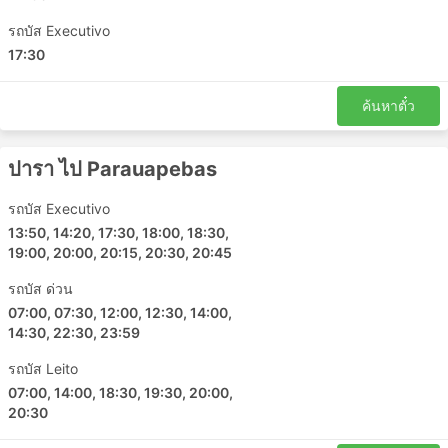
ของรถบัสที่แตกต่างกันตอบสนองความต้องการที่แตกต่างกัน
ของนักเดินทาง การเดินทางที่ถูกที่สุดมักให้บริการโดยรถ
รถบัส Executivo
โดยสารระดับมาตรฐาน อาจแยกได้เป็น ท้องถิ่น ด่วน หรือ
17:30
ธรรมดา ต่างถือเป็นทางเลือกที่ดีสำหรับการเดินทางระยะสั้น ตู้
นอนหรือรถโค้ชวีไอพีเหมาะสำหรับการเดินทางระยะยาวและ
ค้นหาตั๋ว
ข้ามคืน การบริการอาจรวมไปถึงท่าเทียบเรือหรือที่นั่งปรับเอน
นุ่มๆ กว้างๆ บางครั้งมีตัวเลือกการนวดในตัว ผ้าห่ม น้ำอัดลม
และของว่าง หรืออาหารมื้อใหญ่บนเรือหรือระหว่างเข้า
ปารา ไป Parauapebas
ห้องน้ำหรือแวะเติมน้ำมัน การเดินทางด้วยรถบัสกลางคืนช่วย
ให้คุณประหยัดค่าห้องพักในโรงแรมได้ แต่เพื่อให้แน่ใจว่าการ
รถบัส Executivo
เดินทางจะสะดวกสบายที่สุด ให้เลือกประเภทของรถบัสของ
13:50, 14:20, 17:30, 18:00, 18:30,
คุณอย่างชาญฉลาด ราคาขึ้นอยู่กับระยะทางที่คุณนั่งและ
19:00, 20:00, 20:15, 20:30, 20:45
ประเภทของรถโค้ชเสมอ สำหรับการเดินทางระยะสั้นในบาง
รถบัส ด่วน
ครั้ง การลงทุนเงินเพิ่มและซื้อที่นั่งบนรถบัสวีไอพีก็คุ้มค่า
07:00, 07:30, 12:00, 12:30, 14:00,
เพราะจะช่วยประหยัดเวลาได้มากเป็น 2 เท่าเมื่อเทียบกับการ
14:30, 22:30, 23:59
เดินทางโดยรถบัสธรรมดา
การเดินทางโดยรถประจำทาง: ข้อดีและข้อ
รถบัส Leito
เสีย
07:00, 14:00, 18:30, 19:30, 20:00,
20:30
ข้อดีของการเดินทางด้วยรถบัส