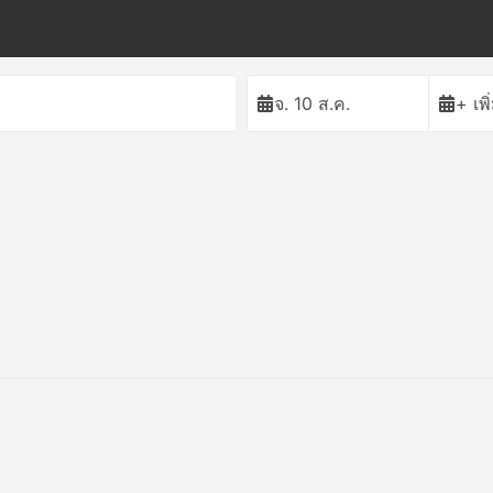
จ. 10 ส.ค.
+ เพ