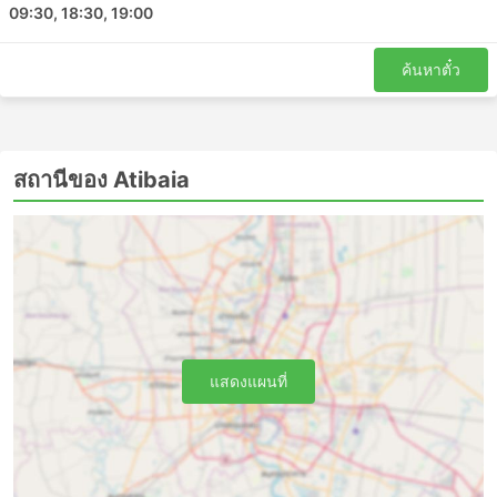
09:30, 18:30, 19:00
ข้ามคืน การบริการอาจรวมไปถึงท่าเทียบเรือหรือที่นั่งปรับเอน
นุ่มๆ กว้างๆ บางครั้งมีตัวเลือกการนวดในตัว ผ้าห่ม น้ำอัดลม
และของว่าง หรืออาหารมื้อใหญ่บนเรือหรือระหว่างเข้า
ค้นหาตั๋ว
ห้องน้ำหรือแวะเติมน้ำมัน การเดินทางด้วยรถบัสกลางคืนช่วย
ให้คุณประหยัดค่าห้องพักในโรงแรมได้ แต่เพื่อให้แน่ใจว่าการ
เดินทางจะสะดวกสบายที่สุด ให้เลือกประเภทของรถบัสของ
คุณอย่างชาญฉลาด ราคาขึ้นอยู่กับระยะทางที่คุณนั่งและ
สถานีของ Atibaia
ประเภทของรถโค้ชเสมอ สำหรับการเดินทางระยะสั้นในบาง
ครั้ง การลงทุนเงินเพิ่มและซื้อที่นั่งบนรถบัสวีไอพีก็คุ้มค่า
เพราะจะช่วยประหยัดเวลาได้มากเป็น 2 เท่าเมื่อเทียบกับการ
เดินทางโดยรถบัสธรรมดา
การเดินทางโดยรถประจำทาง: ข้อดีและข้อ
เสีย
ข้อดีของการเดินทางด้วยรถบัส
แสดงแผนที่
รถบัสเป็นทางเลือกที่ดีที่สุดในการเดินทางไปยังจุดหมาย
ที่ไม่ได้เชื่อมต่อกันด้วยรถไฟหรือเครื่องบิน ซึ่งเครือข่าย
รถโดยสารมักครอบคลุมเกือบทั้งประเทศ และเส้นทาง