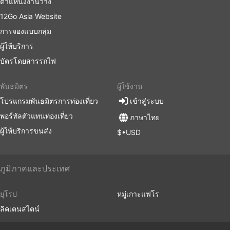
ตำแหน่งงานว่าง
อีกมากมายที่จะทำให้การเดินทางของคุณเป็นการเดิน
ทางที่น่าพึงพอใจ
12Go Asia Website
การจองแบบกลุ่ม
ข้อเสียของการเดินทางด้วยรถบัส
ผู้ให้บริการ
บัตรโดยสารรถไฟ
สถานีขนส่งระหว่างเมืองที่ใหม่กว่ามักจะตั้งอยู่นอกเมือง
ใกล้กับทางหลวงที่ใหญ่ เพื่อให้รถประจำทางสามารถ
หลีกเลี่ยงความแออัดในเมือง แต่น่าเสียดายว่า การเดิน
พันธมิตร
ผู้ใช้งาน
ทางอาจสร้างความท้าทายเพิ่มเติมให้กับนักเดินทางด้วย
โปรแกรมพันธมิตรการท่องเที่ยว
เข้าสู่ระบบ
การเดินทางไปยังสถานีดังกล่าวอาจเป็นปัญหา เนื่องจาก
พอร์ทัลตัวแทนท่องเที่ยว
ภาษาไทย
ในบางจุดหมายปลายทางมีข้อจำกัดเกี่ยวกับยานพาหนะ
ผู้ให้บริการขนส่ง
ที่อนุญาตให้เข้าจุดส่งผู้โดยสารได้ และคุณจะต้องใช้ผู้ให้
$•USD
บริการขนส่งพิเศษเพื่อไปที่นั่น ส่งผลให้ต้นทุนสูงขึ้น
เนื่องจากราคาอาจสูงเกินจริง คำนวณเวลาเพื่อล่วงหน้า
ด้วยหากคุณเดินทางในช่วงเวลาเร่งด่วน โดยเฉพาะอย่าง
ภูมิภาคและประเทศ
ยิ่งหากคุณไม่คุ้นเคยกับการจราจรที่สถานีเริ่มต้นของคุณ
รถประจำทางน่าจะเป็นวิธีการขนส่งที่ตารางเดินรถน้อย
ยุโรป
หมู่เกาะแฟโร
กว่ารถไฟหรือเครื่องบิน ขึ้นอยู่กับสถานการณ์บนท้อง
ลิคเตนสไตน์
ถนนเป็นอย่างมาก ซึ่งบางครั้งอาจคาดเดาไม่ได้ เช่น
อุบัติเหตุ งานก่อสร้างถนน ทางเบี่ยง ฯลฯ โดยเฉพาะ