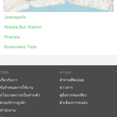
ของรถโดยสารประจำทางก็มีมาอย่างยาวนาน
ตรงกันข้ามกับการเดินทางทางอากาศและการเดินทาง
ด้วยรถไฟในบางครั้ง การขึ้นรถประจำทางไม่จำเป็นต้อง
Joanopolis
มาถึงสถานีขนส่งล่วงหน้ามากนัก การเช็คอินใช้เวลาไม่
นาน แม้ในเส้นทางระหว่างประเทศ น้ำหนักสัมภาระที่
Atibaia Bus Station
อนุญาตมักจะเพียงพอกับผู้เดินทางมากและค่าธรรมเนียม
สำหรับสัมภาระเพิ่มเติมมักจะไม่สูงมากนัก ในกรณีที่มี
Piracaia
การกำหนดขีดจำกัดไว้
Rodoviaria Tiete
ตั๋วรถโดยสารมีราคาไม่แพงมากเมื่อเทียบกับตั๋วเครื่อง
บินหรือรถไฟด่วน มีตั๋วหลายชั้นให้เลือกสำหรับทุกงบใน
กระเป๋าคุณเสมอ ตัวเลือกมาตรฐานที่ถูกกว่าอาจช้าไป
หน่อยและไม่ได้ให้ความสะดวกสบายสูงสุดตามที่คุณ
ต้องการ แต่อย่างไรก็ยังเป็นทางเลือกที่ดีและพาคุณไปยัง
12Go
สารบบ
จุดหมายปลายทาง ในบางเส้นทางที่คุณต้องเดินทางนาน
เกี่ยวกับเรา
คำถามที่พบบ่อย
ห้องน้ำหรือจุดแวะเข้าห้องน้ำ รวมถึงของว่าง น้ำ และ
ข้อกำหนดการใช้งาน
ข่าวสาร
บางครั้งอุปกรณ์อาบน้ำและผ้าห่มมักจะรวมอยู่ในราคา
แล้ว
นโยบายความเป็นส่วนตัว
คู่มือการท่องเที่ยว
หากคุณพร้อมที่จะใช้จ่ายมากขึ้น รถบัสวีไอพีบางคัน
ฝ่ายบริการลูกค้า
ตัวเลือกการขนส่ง
เสนอที่นั่งที่เทียบได้กับชั้นธุรกิจบนเครื่องบินที่มีที่นั่งปรับ
สำนักงาน
เอนได้กว้างนุ่ม ผ้าห่ม ผู้โดยสารน้อย และสิทธิพิเศษอื่น ๆ