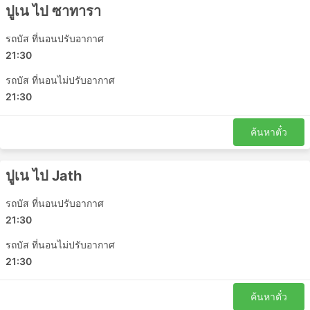
ปูเน ไป ซาทารา
บินหรือรถไฟด่วน มีตั๋วหลายชั้นให้เลือกสำหรับทุกงบใน
กระเป๋าคุณเสมอ ตัวเลือกมาตรฐานที่ถูกกว่าอาจช้าไป
รถบัส ที่นอนปรับอากาศ
หน่อยและไม่ได้ให้ความสะดวกสบายสูงสุดตามที่คุณ
ต้องการ แต่อย่างไรก็ยังเป็นทางเลือกที่ดีและพาคุณไปยัง
21:30
จุดหมายปลายทาง ในบางเส้นทางที่คุณต้องเดินทางนาน
รถบัส ที่นอนไม่ปรับอากาศ
ห้องน้ำหรือจุดแวะเข้าห้องน้ำ รวมถึงของว่าง น้ำ และ
21:30
บางครั้งอุปกรณ์อาบน้ำและผ้าห่มมักจะรวมอยู่ในราคา
แล้ว
ค้นหาตั๋ว
หากคุณพร้อมที่จะใช้จ่ายมากขึ้น รถบัสวีไอพีบางคัน
เสนอที่นั่งที่เทียบได้กับชั้นธุรกิจบนเครื่องบินที่มีที่นั่งปรับ
เอนได้กว้างนุ่ม ผ้าห่ม ผู้โดยสารน้อย และสิทธิพิเศษอื่น ๆ
ปูเน ไป Jath
อีกมากมายที่จะทำให้การเดินทางของคุณเป็นการเดิน
ทางที่น่าพึงพอใจ
รถบัส ที่นอนปรับอากาศ
21:30
ข้อเสียของการเดินทางด้วยรถบัส
รถบัส ที่นอนไม่ปรับอากาศ
สถานีขนส่งระหว่างเมืองที่ใหม่กว่ามักจะตั้งอยู่นอกเมือง
21:30
ใกล้กับทางหลวงที่ใหญ่ เพื่อให้รถประจำทางสามารถ
หลีกเลี่ยงความแออัดในเมือง แต่น่าเสียดายว่า การเดิน
ค้นหาตั๋ว
ทางอาจสร้างความท้าทายเพิ่มเติมให้กับนักเดินทางด้วย