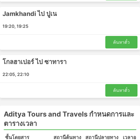
การเดินทางไปยังสถานีดังกล่าวอาจเป็นปัญหา เนื่องจาก
ในบางจุดหมายปลายทางมีข้อจำกัดเกี่ยวกับยานพาหนะ
Jamkhandi ไป ปูเน
ที่อนุญาตให้เข้าจุดส่งผู้โดยสารได้ และคุณจะต้องใช้ผู้ให้
บริการขนส่งพิเศษเพื่อไปที่นั่น ส่งผลให้ต้นทุนสูงขึ้น
19:20, 19:25
เนื่องจากราคาอาจสูงเกินจริง คำนวณเวลาเพื่อล่วงหน้า
ด้วยหากคุณเดินทางในช่วงเวลาเร่งด่วน โดยเฉพาะอย่าง
ค้นหาตั๋ว
ยิ่งหากคุณไม่คุ้นเคยกับการจราจรที่สถานีเริ่มต้นของคุณ
รถประจำทางน่าจะเป็นวิธีการขนส่งที่ตารางเดินรถน้อย
โกลฮาเปอร์ ไป ซาทารา
กว่ารถไฟหรือเครื่องบิน ขึ้นอยู่กับสถานการณ์บนท้อง
ถนนเป็นอย่างมาก ซึ่งบางครั้งอาจคาดเดาไม่ได้ เช่น
22:05, 22:10
อุบัติเหตุ งานก่อสร้างถนน ทางเบี่ยง ฯลฯ โดยเฉพาะ
อย่างยิ่งสำหรับการเดินทางในช่วงวันหยุดสุดสัปดาห์ ฤดู
ท่องเที่ยว หรือวันหยุดนักขัตฤกษ์ อย่าลืมสิ่งนี้และหลีก
ค้นหาตั๋ว
เลี่ยงการวางแผนการเดินทางที่กระชั้นชิดมาก
การเดินทางในบางเส้นทางหรือช่วงยอดนิยมอาจต้องจอง
ล่วงหน้า โปรดทราบว่าเป็นไปไม่ได้เสมอไปที่คุณ
Aditya Tours and Travels กำหนดการและ
สามารถไปที่สถานีแล้วซื้อตั๋วรถเลย ตั๋วอาจขายหมดไป
ตารางเวลา
แล้ว ดังนั้นควรจัดการเดินทางของคุณให้เหมาะสม
ชั้นโดยสาร
สถานีต้นทาง
สถานีปลายทาง
เวลาออ