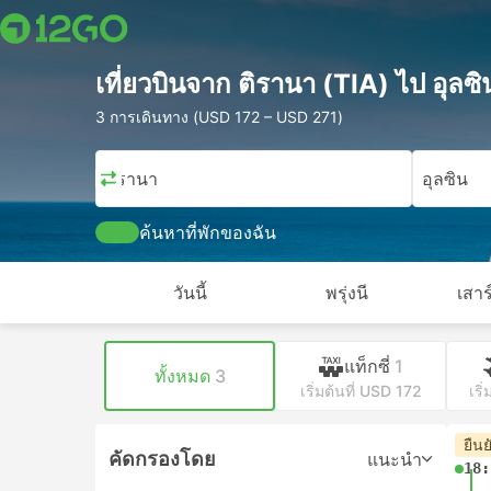
เที่ยวบินจาก ติรานา (TIA) ไป อุลซิ
3 การเดินทาง (USD 172 – USD 271)
ติรานา
อุลซิน
ค้นหาที่พักของฉัน
วันนี้
พรุ่งนี
เสาร
แท็กซี่
1
ทั้งหมด
3
เริ่มต้นที่ USD 172
เริ
ยืนย
คัดกรองโดย
แนะนำ
18: