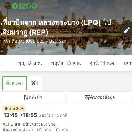
เที่ยวบินจาก หลวงพระบาง (LPQ) ไป
เสียมราฐ (REP)
1 การเดินทาง (USD 520 – USD 520)
ี
พุธ, 12 ส.ค.
พฤหัส, 13 ส.ค.
ศุกร์, 14 ส.ค.
เสาร
ทั้งหมด
1
1
แนะนำ
ตัวกรองข้อมูล
ยืนยันทันที
12:45
18:55
6ชั่วโมง 10นาที
LPQ สนามบินหลวงพระบาง
ต่อรถด้วยตัวเอง | เที่ยวบิน+เที่ยวบิน