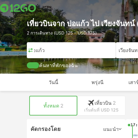
เที่ยวบินจาก บ่อแก้ว ไป เวียงจันทน
2 การเดินทาง (USD 125 – USD 175)
บ่อแก้ว
เวียงจันท
ค้นหาที่พักของฉัน
วันนี้
พรุ่งนี
เสาร
เที่ยวบิน
2
ทั้งหมด
2
เริ่มต้นที่ USD 125
17:
คัดกรองโดย
แนะนำ