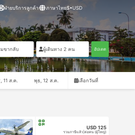
ฝ่ายบริการลูกค้า
ภาษาไทย
$•USD
ิ่มขากลับ
ผู้เดินทาง 2 คน
อัปเดต
, 11 ส.ค.
พุธ, 12 ส.ค.
เลือกวันที่
USD 125
รวมภาษีแล้ว
|
ต่อคน (ผู้ใหญ่)