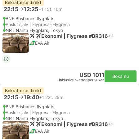
Bekräftelse direkt
22:15
12:25
+1
15t. 10m
BNE Brisbanes flygplats
Anslut själv | Flygresa+Flygresa
NRT Narita Flygplats, Tokyo
Ekonomi | Flygresa #BR316
+1
EVA Air
USD 1011
Boka nu
Inklusive skatter
|
per vuxen
Bekräftelse direkt
22:15
19:40
+1
22t. 25m
BNE Brisbanes flygplats
Anslut själv | Flygresa+Flygresa
NRT Narita Flygplats, Tokyo
Ekonomi | Flygresa #BR316
+1
EVA Air