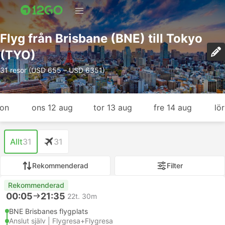
Flyg från Brisbane (BNE) till Tokyo
(TYO)
31 resor (USD 655 – USD 6351)
gon
ons 12 aug
tor 13 aug
fre 14 aug
lö
Allt
31
31
Rekommenderad
Filter
Rekommenderad
00:05
21:35
22t. 30m
BNE Brisbanes flygplats
Anslut själv | Flygresa+Flygresa