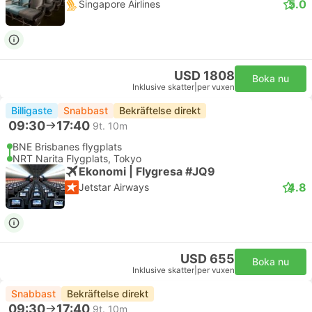
5.0
Singapore Airlines
USD 1808
Boka nu
Inklusive skatter
|
per vuxen
Billigaste
Snabbast
Bekräftelse direkt
09:30
17:40
9t. 10m
BNE Brisbanes flygplats
NRT Narita Flygplats, Tokyo
Ekonomi | Flygresa #JQ9
4.8
Jetstar Airways
USD 655
Boka nu
Inklusive skatter
|
per vuxen
Snabbast
Bekräftelse direkt
09:30
17:40
9t. 10m