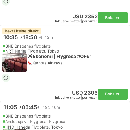
USD 2352
Boka nu
Inklusive skatter
|
per vuxen
Bekräftelse direkt
10:35
18:50
9t. 15m
BNE Brisbanes flygplats
NRT Narita Flygplats, Tokyo
Ekonomi | Flygresa #QF61
Qantas Airways
USD 2306
Boka nu
Inklusive skatter
|
per vuxen
11:05
05:45
+1
19t. 40m
BNE Brisbanes flygplats
Anslut själv | Flygresa+Flygresa
HND Haneda Flygplats, Tokyo