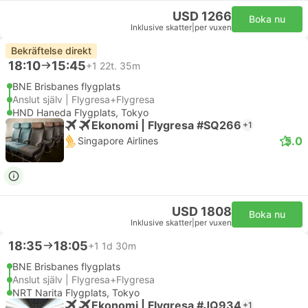
USD 1266
Boka nu
Inklusive skatter
|
per vuxen
Bekräftelse direkt
18:10
15:45
+1
22t. 35m
BNE Brisbanes flygplats
Anslut själv | Flygresa+Flygresa
HND Haneda Flygplats, Tokyo
Ekonomi | Flygresa #SQ266
+1
5.0
Singapore Airlines
USD 1808
Boka nu
Inklusive skatter
|
per vuxen
18:35
18:05
+1
1d 30m
BNE Brisbanes flygplats
Anslut själv | Flygresa+Flygresa
NRT Narita Flygplats, Tokyo
Ekonomi | Flygresa #JQ934
+1