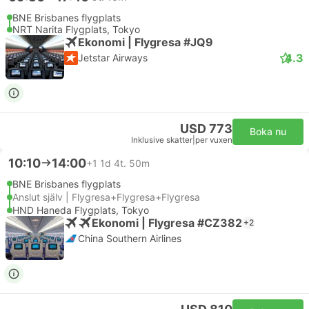
BNE Brisbanes flygplats
NRT Narita Flygplats, Tokyo
Ekonomi | Flygresa #JQ9
4.3
Jetstar Airways
USD 773
Boka nu
Inklusive skatter
|
per vuxen
10:10
14:00
+1
1d 4t. 50m
BNE Brisbanes flygplats
Anslut själv | Flygresa+Flygresa+Flygresa
HND Haneda Flygplats, Tokyo
Ekonomi | Flygresa #CZ382
+2
China Southern Airlines