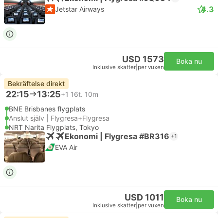
4.3
Jetstar Airways
USD 1573
Boka nu
Inklusive skatter
|
per vuxen
Bekräftelse direkt
22:15
13:25
+1
16t. 10m
BNE Brisbanes flygplats
Anslut själv | Flygresa+Flygresa
NRT Narita Flygplats, Tokyo
Ekonomi | Flygresa #BR316
+1
EVA Air
USD 1011
Boka nu
Inklusive skatter
|
per vuxen