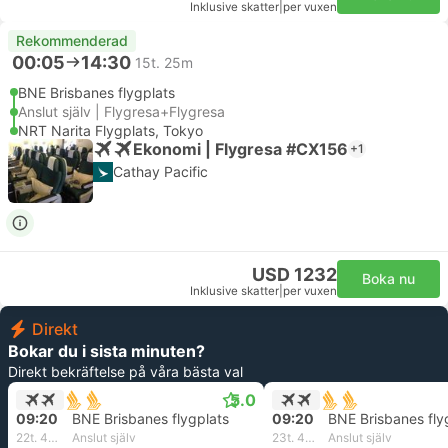
Inklusive skatter
|
per vuxen
Rekommenderad
00:05
14:30
15t. 25m
BNE Brisbanes flygplats
Anslut själv | Flygresa+Flygresa
NRT Narita Flygplats, Tokyo
Ekonomi | Flygresa #CX156
+1
Cathay Pacific
USD 1232
Boka nu
Inklusive skatter
|
per vuxen
Direkt
Bokar du i sista minuten?
Direkt bekräftelse på våra bästa val
5.0
09:20
BNE Brisbanes flygplats
09:20
BNE Brisbanes fly
22t. 45m
Anslut själv
23t. 40m
Anslut själv