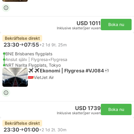
USD 1011
Boka nu
Inklusive skatter
|
per vuxen
Bekräftelse direkt
23:30
07:55
+2
1d 9t. 25m
BNE Brisbanes flygplats
Anslut själv | Flygresa+Flygresa
NRT Narita Flygplats, Tokyo
Ekonomi | Flygresa #VJ084
+1
VietJet Air
USD 1739
Boka nu
Inklusive skatter
|
per vuxen
Bekräftelse direkt
23:30
01:00
+2
1d 2t. 30m