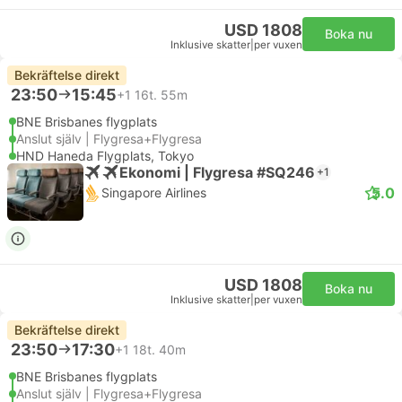
USD 1808
Boka nu
Inklusive skatter
|
per vuxen
Bekräftelse direkt
23:50
15:45
+1
16t. 55m
BNE Brisbanes flygplats
Anslut själv | Flygresa+Flygresa
HND Haneda Flygplats, Tokyo
Ekonomi | Flygresa #SQ246
+1
5.0
Singapore Airlines
USD 1808
Boka nu
Inklusive skatter
|
per vuxen
Bekräftelse direkt
23:50
17:30
+1
18t. 40m
BNE Brisbanes flygplats
Anslut själv | Flygresa+Flygresa