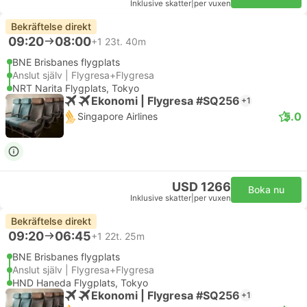
Inklusive skatter
|
per vuxen
Bekräftelse direkt
09:20
08:00
+1
23t. 40m
BNE Brisbanes flygplats
Anslut själv | Flygresa+Flygresa
NRT Narita Flygplats, Tokyo
Ekonomi | Flygresa #SQ256
+1
5.0
Singapore Airlines
USD 1266
Boka nu
Inklusive skatter
|
per vuxen
Bekräftelse direkt
09:20
06:45
+1
22t. 25m
BNE Brisbanes flygplats
Anslut själv | Flygresa+Flygresa
HND Haneda Flygplats, Tokyo
Ekonomi | Flygresa #SQ256
+1