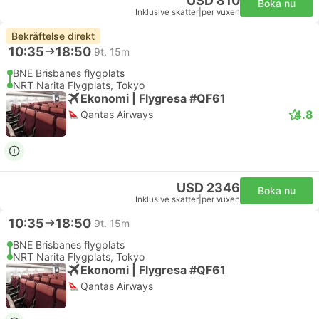
USD 810
Boka nu
Inklusive skatter
|
per vuxen
Bekräftelse direkt
10:35
18:50
9t. 15m
BNE Brisbanes flygplats
NRT Narita Flygplats, Tokyo
Ekonomi | Flygresa #QF61
4.8
Qantas Airways
USD 2346
Boka nu
Inklusive skatter
|
per vuxen
10:35
18:50
9t. 15m
BNE Brisbanes flygplats
NRT Narita Flygplats, Tokyo
Ekonomi | Flygresa #QF61
Qantas Airways