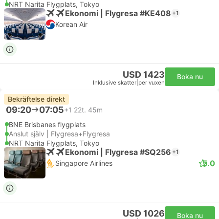
NRT Narita Flygplats, Tokyo
Ekonomi | Flygresa #KE408
+1
Korean Air
USD 1423
Boka nu
Inklusive skatter
|
per vuxen
Bekräftelse direkt
09:20
07:05
+1
22t. 45m
BNE Brisbanes flygplats
Anslut själv | Flygresa+Flygresa
NRT Narita Flygplats, Tokyo
Ekonomi | Flygresa #SQ256
+1
5.0
Singapore Airlines
USD 1026
Boka nu