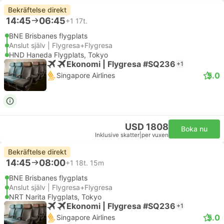
Bekräftelse direkt
14:45
06:45
+1
17t.
BNE Brisbanes flygplats
Anslut själv | Flygresa+Flygresa
HND Haneda Flygplats, Tokyo
Ekonomi | Flygresa #SQ236
+1
5.0
Singapore Airlines
USD 1808
Boka nu
Inklusive skatter
|
per vuxen
Bekräftelse direkt
14:45
08:00
+1
18t. 15m
BNE Brisbanes flygplats
Anslut själv | Flygresa+Flygresa
NRT Narita Flygplats, Tokyo
Ekonomi | Flygresa #SQ236
+1
5.0
Singapore Airlines