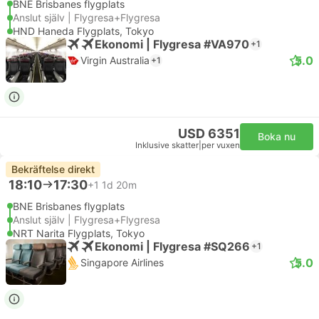
BNE Brisbanes flygplats
Anslut själv | Flygresa+Flygresa
HND Haneda Flygplats, Tokyo
Ekonomi | Flygresa #VA970
+1
5.0
Virgin Australia
+1
USD 6351
Boka nu
Inklusive skatter
|
per vuxen
Bekräftelse direkt
18:10
17:30
+1
1d 20m
BNE Brisbanes flygplats
Anslut själv | Flygresa+Flygresa
NRT Narita Flygplats, Tokyo
Ekonomi | Flygresa #SQ266
+1
5.0
Singapore Airlines