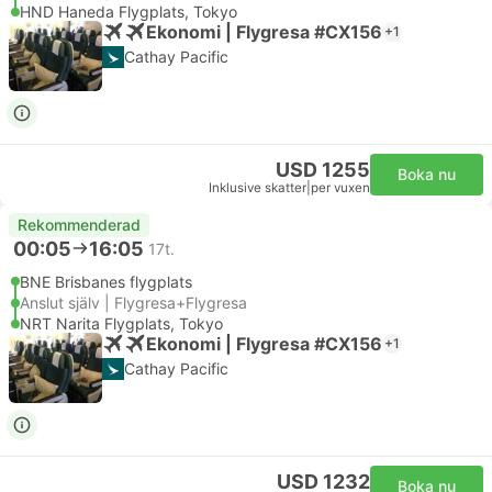
HND Haneda Flygplats, Tokyo
Ekonomi | Flygresa #CX156
+1
Cathay Pacific
USD 1255
Boka nu
Inklusive skatter
|
per vuxen
Rekommenderad
00:05
16:05
17t.
BNE Brisbanes flygplats
Anslut själv | Flygresa+Flygresa
NRT Narita Flygplats, Tokyo
Ekonomi | Flygresa #CX156
+1
Cathay Pacific
USD 1232
Boka nu