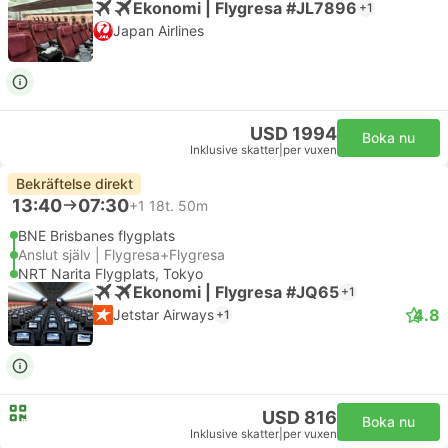
Ekonomi | Flygresa #JL7896
+1
Japan Airlines
USD 1994
Boka nu
Inklusive skatter
|
per vuxen
Bekräftelse direkt
13:40
07:30
+1
18t. 50m
BNE Brisbanes flygplats
Anslut själv | Flygresa+Flygresa
NRT Narita Flygplats, Tokyo
Ekonomi | Flygresa #JQ65
+1
4.8
Jetstar Airways
+1
USD 816
Boka nu
Inklusive skatter
|
per vuxen