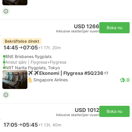
USD 1266
Boka nu
Inklusive skatter
|
per vuxen
Bekräftelse direkt
14:45
07:05
+1
17t. 20m
BNE Brisbanes flygplats
Anslut själv | Flygresa+Flygresa
NRT Narita Flygplats, Tokyo
Ekonomi | Flygresa #SQ236
+1
5.0
Singapore Airlines
USD 1012
Boka nu
Inklusive skatter
|
per vuxen
17:05
05:45
+1
13t. 40m