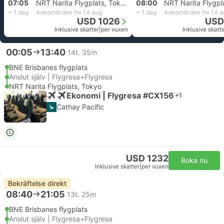
07:05
NRT Narita Flygplats, Tokyo
08:00
+ 1 dag
Ankomst den fre 14 aug
+ 1 dag
Ankomst den fre 14 a
USD 1026
USD
Inklusive skatter
|
per vuxen
Inklusive skatt
00:05
13:40
14t. 35m
BNE Brisbanes flygplats
Anslut själv | Flygresa+Flygresa
NRT Narita Flygplats, Tokyo
Ekonomi | Flygresa #CX156
+1
Cathay Pacific
USD 1232
Boka nu
Inklusive skatter
|
per vuxen
Bekräftelse direkt
08:40
21:05
13t. 25m
BNE Brisbanes flygplats
Anslut själv | Flygresa+Flygresa