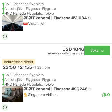
BNE Brisbanes flygplats
Anslut själv | Flygresa+Flygresa
HND Haneda Flygplats, Tokyo
Ekonomi | Flygresa #VJ084
+1
VietJet Air
USD 1046
Boka nu
Inklusive skatter
|
per vuxen
Bekräftelse direkt
23:50
21:55
+1
23t. 5m
BNE Brisbanes flygplats
Anslut själv | Flygresa+Flygresa
HND Haneda Flygplats, Tokyo
Ekonomi | Flygresa #SQ246
+1
5.0
Singapore Airlines