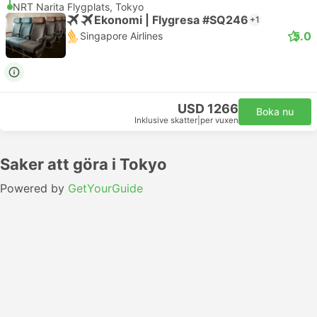
NRT Narita Flygplats, Tokyo
Ekonomi | Flygresa #SQ246
+1
5.0
Singapore Airlines
USD 1266
Boka nu
Inklusive skatter
|
per vuxen
Saker att göra i Tokyo
Powered by
GetYourGuide