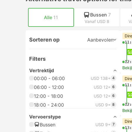
Bussen
7
Alle
11
Vanaf USD 8
V
Dir
Sorteren op
Aanbevolen
11:
Filters
12:
Bekij
Vertrektijd
00:00 - 06:00
USD 138+
4
Dir
11:
06:00 - 12:00
USD 12+
6
12:00 - 18:00
USD 12+
6
18:00 - 24:00
12:
USD 9+
8
Bekij
Vervoerstype
Dir
Bussen
USD 9+
7
13: