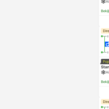
Ai
Bekij
Dir
--:
--:
Pop
Sta
Ai
Bekij
Dir
--: