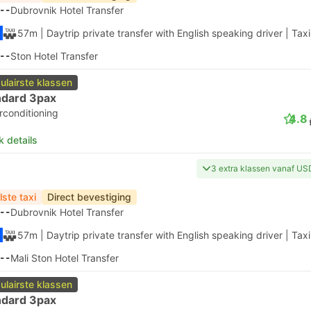
--
Dubrovnik Hotel Transfer
57m
| Daytrip private transfer with English speaking driver
|
Taxi
--
Ston Hotel Transfer
ulairste klassen
ndard 3pax
rconditioning
4.8
k details
3 extra klassen vanaf US
lste taxi
Direct bevestiging
--
Dubrovnik Hotel Transfer
57m
| Daytrip private transfer with English speaking driver
|
Taxi
--
Mali Ston Hotel Transfer
ulairste klassen
ndard 3pax