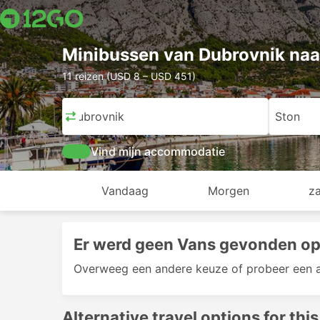
Minibussen van Dubrovnik naa
11 reizen (USD 8 – USD 451)
Dubrovnik
Ston
Vind mijn accommodatie
Vandaag
Morgen
z
Er werd geen Vans gevonden op
Overweeg een andere keuze of probeer een 
Alternative travel options for this