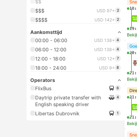
$$
Sne
18:
$$$
USD 97+
2
$$$$
USD 142+
2
19:
Aankomsttijd
Bekij
00:00 - 06:00
USD 138+
4
Goe
06:00 - 12:00
USD 138+
4
20:
12:00 - 18:00
USD 12+
7
18:00 - 24:00
USD 9+
8
21:
Bekij
Operators
FlixBus
6
Dir
Daytrip private transfer with
21:
4
English speaking driver
Libertas Dubrovnik
1
21:
Bekij
Sne