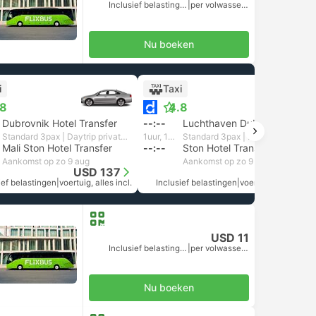
Inclusief belastingen
|
per volwassene
Nu boeken
i
Taxi
.8
4.8
Dubrovnik Hotel Transfer
--:--
Luchthaven Dubrovnik
Standard 3pax | Daytrip private transfer with English speaking driver
1uur, 15m
Standard 3pax | Daytrip private transfer with English speaking driver
Mali Ston Hotel Transfer
--:--
Ston Hotel Transfer
Aankomst op zo 9 aug
Aankomst op zo 9 aug
USD 137
USD 141
ief belastingen
|
voertuig, alles incl.
Inclusief belastingen
|
voertuig, alles incl.
USD 11
Inclusief belastingen
|
per volwassene
Nu boeken