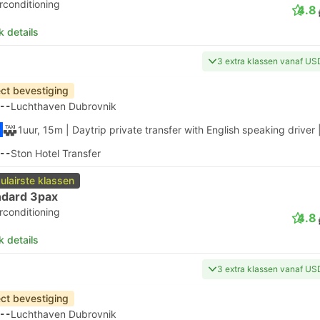
rconditioning
4.8
k details
3 extra klassen vanaf US
ect bevestiging
--
Luchthaven Dubrovnik
1uur, 15m
| Daytrip private transfer with English speaking driver
--
Ston Hotel Transfer
ulairste klassen
ndard 3pax
rconditioning
4.8
k details
3 extra klassen vanaf US
ect bevestiging
--
Luchthaven Dubrovnik