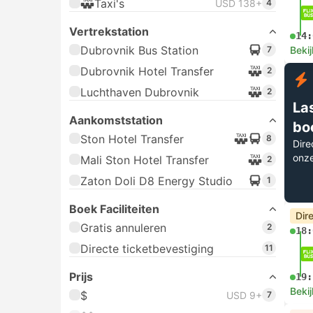
Taxi's
USD 138+
4
Vertrekstation
14:
Dubrovnik Bus Station
7
Bekij
Dubrovnik Hotel Transfer
2
Luchthaven Dubrovnik
2
La
Aankomststation
bo
Ston Hotel Transfer
8
Dire
onz
Mali Ston Hotel Transfer
2
Zaton Doli D8 Energy Studio
1
Boek Faciliteiten
Dir
Gratis annuleren
2
18:
Directe ticketbevestiging
11
Prijs
19:
Bekij
$
USD 9+
7