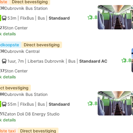
lste
Direct bevestiging
30
Dubrovnik Bus Station
3.8
53m
| FlixBus
|
Bus
|
Standaard
23
Ston Center
k details
dkoopste
Direct bevestiging
30
Dubrovnik Central
3.8
1uur, 7m
| Libertas Dubrovnik
|
Bus
|
Standaard AC
37
Ston Center
k details
ect bevestiging
00
Dubrovnik Bus Station
3.8
55m
| FlixBus
|
Bus
|
Standaard
55
Zaton Doli D8 Energy Studio
k details
lste taxi
Direct bevestiging