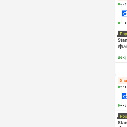
--:
--:
Pop
Sta
Ai
Bekij
Sne
--:
--:
Pop
Sta