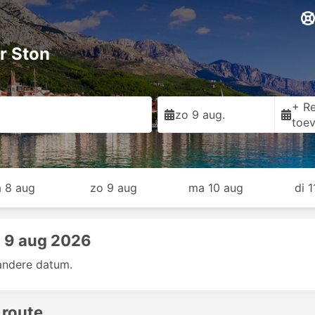
r Ston
+ Re
zo 9 aug.
toe
a 8 aug
zo 9 aug
ma 10 aug
di 
 9 aug 2026
andere datum.
 route