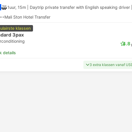
1uur, 15m
| Daytrip private transfer with English speaking driver
--
Mali Ston Hotel Transfer
ulairste klassen
ndard 3pax
rconditioning
4.8
k details
3 extra klassen vanaf US