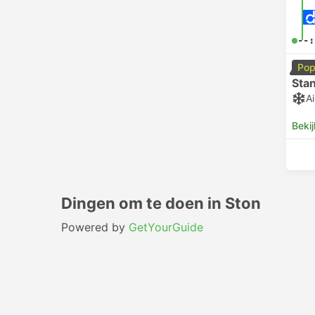
--:
Pop
Sta
Ai
Bekij
Dingen om te doen in Ston
Powered by
GetYourGuide