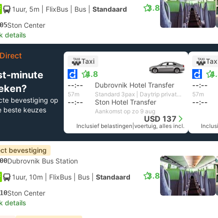
3.8
1uur, 5m
| FlixBus
|
Bus
|
Standaard
05
Ston Center
k details
Direct
Taxi
Tax
st-minute
4.8
4
--:--
Dubrovnik Hotel Transfer
--:--
eken?
57m
Standard 3pax | Daytrip private transfer with English speaking driver
57m
cte bevestiging op
--:--
Ston Hotel Transfer
--:--
e beste keuzes
Aankomst op zo 9 aug
USD 137
Inclusief belastingen
|
voertuig, alles incl.
Inclus
ect bevestiging
00
Dubrovnik Bus Station
3.8
1uur, 10m
| FlixBus
|
Bus
|
Standaard
10
Ston Center
k details