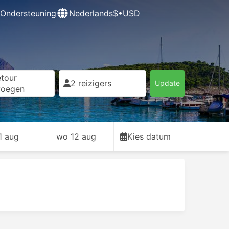
Ondersteuning
Nederlands
$•USD
tour
2 reizigers
Update
voegen
11 aug
wo 12 aug
Kies datum