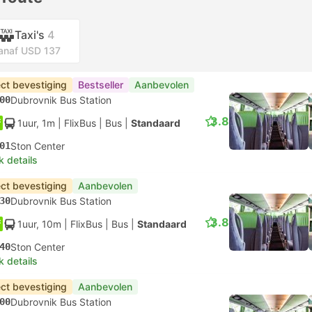
Taxi's
4
anaf USD 137
ect bevestiging
Bestseller
Aanbevolen
00
Dubrovnik Bus Station
3.8
1uur, 1m
| FlixBus
|
Bus
|
Standaard
01
Ston Center
k details
ect bevestiging
Aanbevolen
30
Dubrovnik Bus Station
3.8
1uur, 10m
| FlixBus
|
Bus
|
Standaard
40
Ston Center
k details
ect bevestiging
Aanbevolen
00
Dubrovnik Bus Station