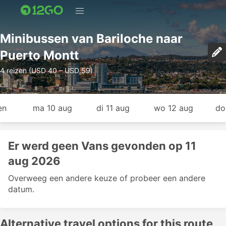
Minibussen van Bariloche naar
Puerto Montt
4 reizen (USD 40 – USD 59)
en
ma 10 aug
di 11 aug
wo 12 aug
do
Er werd geen Vans gevonden op 11
aug 2026
Overweeg een andere keuze of probeer een andere
datum.
Alternative travel options for this route