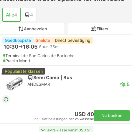
Alle
4
4
Aanbevolen
Filters
Goedkoopste
Snelste
Direct bevestiging
10:30
16:05
6uur, 35m
Terminal de San Carlos de Bariloche
Puerto Montt
Populairste klassen
Semi Cama | Bus
4.5
ANDESMAR
USD 40
Nu boeken
Inclusief belastingen
|
per volwassene
1 extra klasse vanaf USD 51