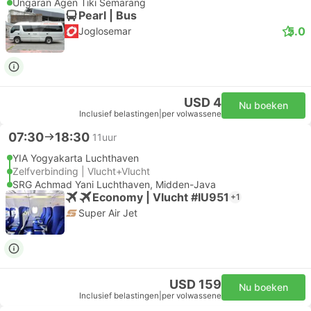
Ungaran Agen Tiki Semarang
Pearl | Bus
5.0
Joglosemar
USD 4
Nu boeken
Inclusief belastingen
|
per volwassene
07:30
18:30
11uur
YIA Yogyakarta Luchthaven
Zelfverbinding | Vlucht+Vlucht
SRG Achmad Yani Luchthaven, Midden-Java
Economy | Vlucht #IU951
+1
Super Air Jet
USD 159
Nu boeken
Inclusief belastingen
|
per volwassene