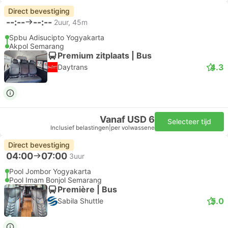
Direct bevestiging
--:--
--:--
2uur, 45m
Spbu Adisucipto Yogyakarta
Akpol Semarang
Premium zitplaats | Bus
4.3
Daytrans
Vanaf USD 6
Selecteer tijd
Inclusief belastingen
|
per volwassene
Direct bevestiging
04:00
07:00
3uur
Pool Jombor Yogyakarta
Pool Imam Bonjol Semarang
Première | Bus
5.0
Sabila Shuttle