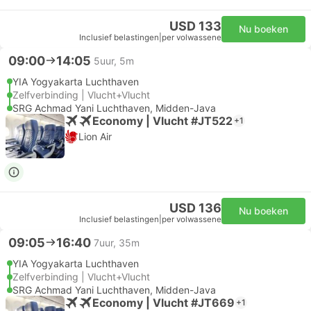
USD 133
Nu boeken
Inclusief belastingen
|
per volwassene
09:00
14:05
5uur, 5m
YIA Yogyakarta Luchthaven
Zelfverbinding | Vlucht+Vlucht
SRG Achmad Yani Luchthaven, Midden-Java
Economy | Vlucht #JT522
+1
Lion Air
USD 136
Nu boeken
Inclusief belastingen
|
per volwassene
09:05
16:40
7uur, 35m
YIA Yogyakarta Luchthaven
Zelfverbinding | Vlucht+Vlucht
SRG Achmad Yani Luchthaven, Midden-Java
Economy | Vlucht #JT669
+1