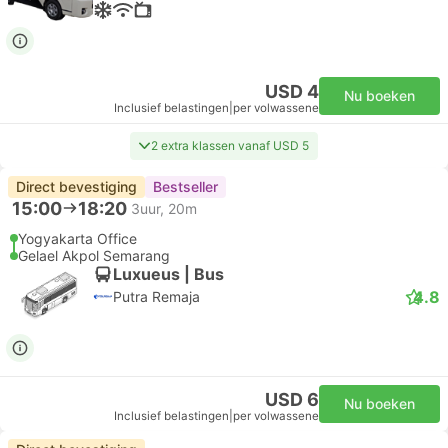
USD 4
Nu boeken
Inclusief belastingen
|
per volwassene
2 extra klassen vanaf USD 5
Direct bevestiging
Bestseller
15:00
18:20
3uur, 20m
Yogyakarta Office
Gelael Akpol Semarang
Luxueus | Bus
4.8
Putra Remaja
USD 6
Nu boeken
Inclusief belastingen
|
per volwassene