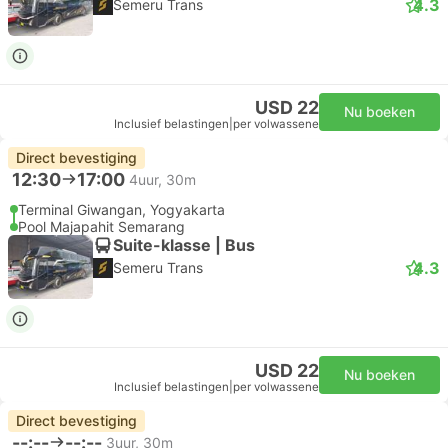
4.3
Semeru Trans
USD 22
Nu boeken
Inclusief belastingen
|
per volwassene
Direct bevestiging
12:30
17:00
4uur, 30m
Terminal Giwangan, Yogyakarta
Pool Majapahit Semarang
Suite-klasse | Bus
4.3
Semeru Trans
USD 22
Nu boeken
Inclusief belastingen
|
per volwassene
Direct bevestiging
--:--
--:--
3uur, 30m