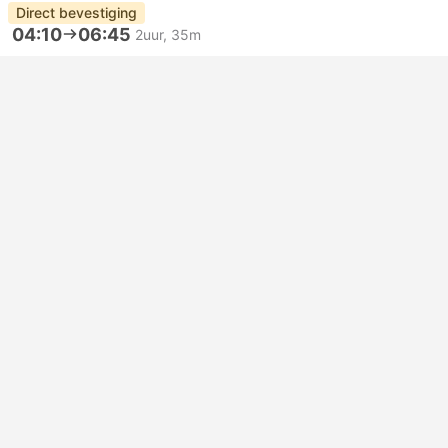
Direct bevestiging
04:10
06:45
2uur, 35m
Pasar Sleman Yogyakarta
Halte Ksatrian Semarang
Eerste klas | Bus
4.3
Semeru Trans
USD 5
Nu boeken
Inclusief belastingen
|
per volwassene
Direct bevestiging
04:10
06:55
2uur, 45m
Pasar Sleman Yogyakarta
Semarang
Eerste klas | Bus
4.3
Semeru Trans