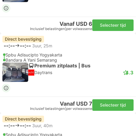
Vanaf USD 6
Selecteer tijd
Inclusief belastingen
|
per volwassene
Direct bevestiging
--:--
--:--
3uur, 25m
Spbu Adisucipto Yogyakarta
Bandara A Yani Semarang
Premium zitplaats | Bus
4.3
Daytrans
Vanaf USD 7
Selecteer tijd
Inclusief belastingen
|
per volwassene
Direct bevestiging
--:--
--:--
3uur, 40m
Spbu Adisucipto Yogyakarta