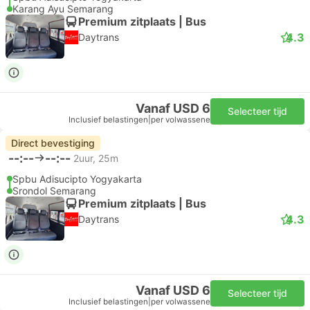
Karang Ayu Semarang
Premium zitplaats | Bus
4.3
Daytrans
Vanaf USD 6
Selecteer tijd
Inclusief belastingen
|
per volwassene
Direct bevestiging
--:--
--:--
2uur, 25m
Spbu Adisucipto Yogyakarta
Srondol Semarang
Premium zitplaats | Bus
4.3
Daytrans
Vanaf USD 6
Selecteer tijd
Inclusief belastingen
|
per volwassene