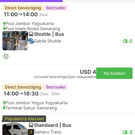
Direct bevestiging
Bestseller
11:00
14:00
3uur
Pool Jombor Yogyakarta
Pool Imam Bonjol Semarang
Shuttle | Bus
5.0
Sabila Shuttle
USD 4
Nu boeken
Inclusief belastingen
|
per volwassene
Direct bevestiging
Bestseller
14:00
16:30
2uur, 30m
Pool Jombor Yogya Yogyakarta
Terminal Sukun Semarang
Populairste klassen
Standaard | Bus
4.3
Semeru Trans