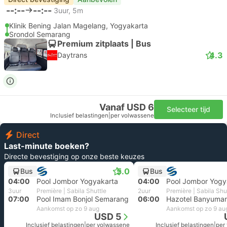
--:--
--:--
3uur, 5m
Klinik Bening Jalan Magelang, Yogyakarta
Srondol Semarang
Premium zitplaats | Bus
4.3
Daytrans
Vanaf USD 6
Selecteer tijd
Inclusief belastingen
|
per volwassene
Direct
Last-minute boeken?
Directe bevestiging op onze beste keuzes
5.0
Bus
Bus
04:00
Pool Jombor Yogyakarta
04:00
Pool Jombor Yogy
3uur
Première | Sabila Shuttle
2uur
Première | Sabila Shu
07:00
Pool Imam Bonjol Semarang
06:00
Aankomst op zo 9 aug
Aankomst op zo 9 au
USD 5
Inclusief belastingen
|
per volwassene
Inclusief belastingen
|
per