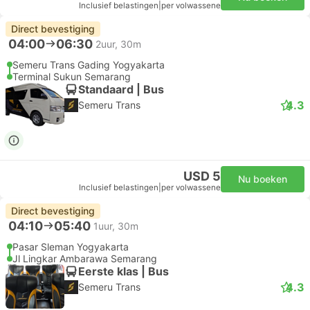
Inclusief belastingen
|
per volwassene
Direct bevestiging
04:00
06:30
2uur, 30m
Semeru Trans Gading Yogyakarta
Terminal Sukun Semarang
Standaard | Bus
4.3
Semeru Trans
USD 5
Nu boeken
Inclusief belastingen
|
per volwassene
Direct bevestiging
04:10
05:40
1uur, 30m
Pasar Sleman Yogyakarta
Jl Lingkar Ambarawa Semarang
Eerste klas | Bus
4.3
Semeru Trans