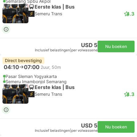
Semarang Spbu Akpol
Eerste klas | Bus
4.3
Semeru Trans
USD 5
Nu boeken
Inclusief belastingen
|
per volwassene
Direct bevestiging
04:10
07:00
2uur, 50m
Pasar Sleman Yogyakarta
Semeru Imambonjol Semarang
Eerste klas | Bus
4.3
Semeru Trans
USD 5
Nu boeken
Inclusief belastingen
|
per volwassene