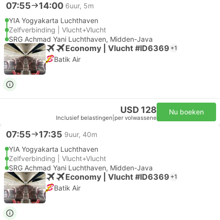
07:55
14:00
6uur, 5m
YIA Yogyakarta Luchthaven
Zelfverbinding | Vlucht+Vlucht
SRG Achmad Yani Luchthaven, Midden-Java
Economy | Vlucht #ID6369
+1
Batik Air
USD 128
Nu boeken
Inclusief belastingen
|
per volwassene
07:55
17:35
9uur, 40m
YIA Yogyakarta Luchthaven
Zelfverbinding | Vlucht+Vlucht
SRG Achmad Yani Luchthaven, Midden-Java
Economy | Vlucht #ID6369
+1
Batik Air