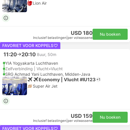
Lion Air
USD 180
Nu boeken
Inclusief belastingen
|
per volwassene
FAVORIET VOOR KOPPELS
11:20
20:10
8uur, 50m
YIA Yogyakarta Luchthaven
Zelfverbinding | Vlucht+Vlucht
SRG Achmad Yani Luchthaven, Midden-Java
Economy | Vlucht #IU123
+1
Super Air Jet
USD 159
Nu boeken
Inclusief belastingen
|
per volwassene
FAVORIET VOOR KOPPELS