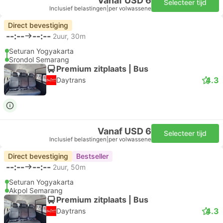
Vanaf USD 6
Selecteer tijd
Inclusief belastingen
|
per volwassene
Direct bevestiging
--:--
--:--
2uur, 30m
Seturan Yogyakarta
Srondol Semarang
Premium zitplaats | Bus
4.3
Daytrans
Vanaf USD 6
Selecteer tijd
Inclusief belastingen
|
per volwassene
Direct bevestiging
Bestseller
--:--
--:--
2uur, 50m
Seturan Yogyakarta
Akpol Semarang
Premium zitplaats | Bus
4.3
Daytrans