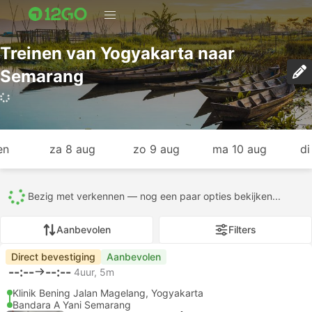
Treinen van Yogyakarta naar
Semarang
en
za 8 aug
zo 9 aug
ma 10 aug
di
Bijna klaar — nog even je beste matches selecteren...
Aanbevolen
Filters
Direct bevestiging
Aanbevolen
--:--
--:--
4uur, 5m
Klinik Bening Jalan Magelang, Yogyakarta
Bandara A Yani Semarang