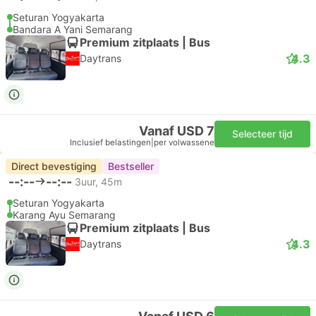
Seturan Yogyakarta
Bandara A Yani Semarang
Premium zitplaats | Bus
4.3
Daytrans
Vanaf USD 7
Selecteer tijd
Inclusief belastingen
|
per volwassene
Direct bevestiging
Bestseller
--:--
--:--
3uur, 45m
Seturan Yogyakarta
Karang Ayu Semarang
Premium zitplaats | Bus
4.3
Daytrans