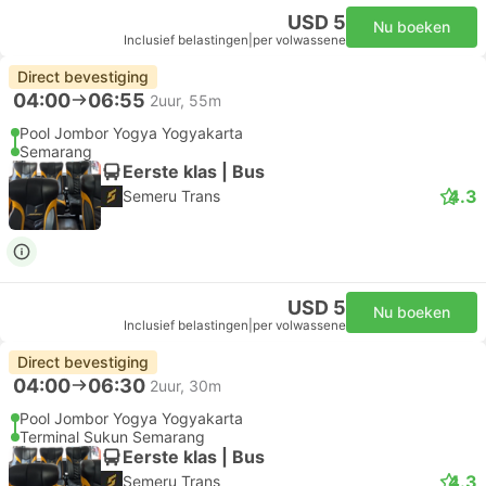
USD 5
Nu boeken
Inclusief belastingen
|
per volwassene
Direct bevestiging
04:00
06:55
2uur, 55m
Pool Jombor Yogya Yogyakarta
Semarang
Eerste klas | Bus
4.3
Semeru Trans
USD 5
Nu boeken
Inclusief belastingen
|
per volwassene
Direct bevestiging
04:00
06:30
2uur, 30m
Pool Jombor Yogya Yogyakarta
Terminal Sukun Semarang
Eerste klas | Bus
4.3
Semeru Trans