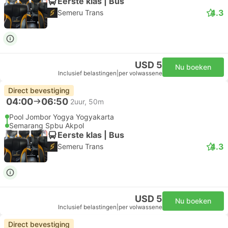
Eerste klas | Bus
4.3
Semeru Trans
USD 5
Nu boeken
Inclusief belastingen
|
per volwassene
Direct bevestiging
04:00
06:50
2uur, 50m
Pool Jombor Yogya Yogyakarta
Semarang Spbu Akpol
Eerste klas | Bus
4.3
Semeru Trans
USD 5
Nu boeken
Inclusief belastingen
|
per volwassene
Direct bevestiging