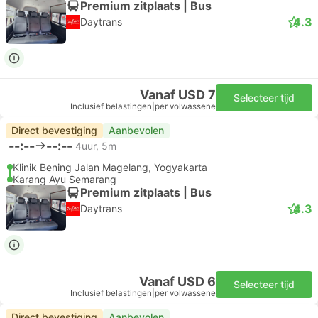
Premium zitplaats | Bus
4.3
Daytrans
Vanaf USD 7
Selecteer tijd
Inclusief belastingen
|
per volwassene
Direct bevestiging
Aanbevolen
--:--
--:--
4uur, 5m
Klinik Bening Jalan Magelang, Yogyakarta
Karang Ayu Semarang
Premium zitplaats | Bus
4.3
Daytrans
Vanaf USD 6
Selecteer tijd
Inclusief belastingen
|
per volwassene
Direct bevestiging
Aanbevolen