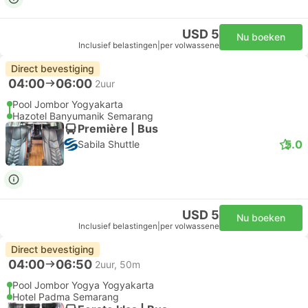
USD 5
Nu boeken
Inclusief belastingen
|
per volwassene
Direct bevestiging
04:00
06:00
2uur
Pool Jombor Yogyakarta
Hazotel Banyumanik Semarang
Première | Bus
5.0
Sabila Shuttle
USD 5
Nu boeken
Inclusief belastingen
|
per volwassene
Direct bevestiging
04:00
06:50
2uur, 50m
Pool Jombor Yogya Yogyakarta
Hotel Padma Semarang