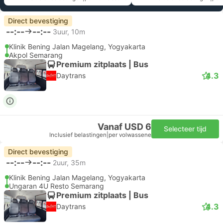
Direct bevestiging
--:--
--:--
3uur, 10m
Klinik Bening Jalan Magelang, Yogyakarta
Akpol Semarang
Premium zitplaats | Bus
4.3
Daytrans
Vanaf USD 6
Selecteer tijd
Inclusief belastingen
|
per volwassene
Direct bevestiging
--:--
--:--
2uur, 35m
Klinik Bening Jalan Magelang, Yogyakarta
Ungaran 4U Resto Semarang
Premium zitplaats | Bus
4.3
Daytrans