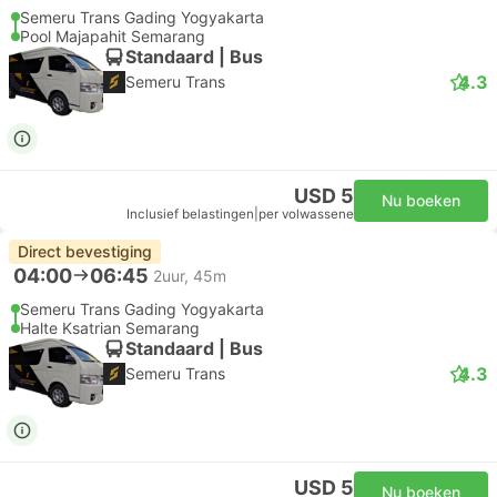
Semeru Trans Gading Yogyakarta
Pool Majapahit Semarang
Standaard | Bus
4.3
Semeru Trans
USD 5
Nu boeken
Inclusief belastingen
|
per volwassene
Direct bevestiging
04:00
06:45
2uur, 45m
Semeru Trans Gading Yogyakarta
Halte Ksatrian Semarang
Standaard | Bus
4.3
Semeru Trans
USD 5
Nu boeken