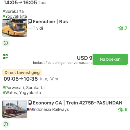
14:05
16:05
2uur
Surakarta
Yogyakarta
Executive | Bus
4.7
Tividi
USD 9
Nu boeken
Inclusief belastingen
|
per volwassene
Direct bevestiging
09:05
10:35
1uur, 30m
Purwosari, Surakarta
Wates, Yogyakarta
Economy CA | Trein #275B-PASUNDAN
4.6
Indonesia Railways