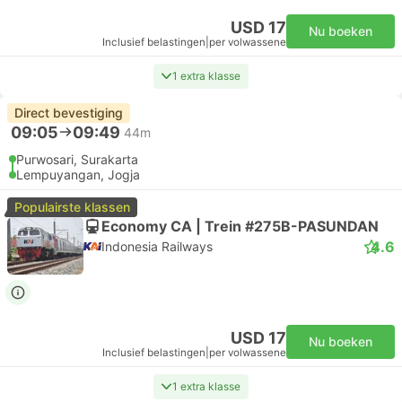
USD 17
Nu boeken
Inclusief belastingen
|
per volwassene
1 extra klasse
Direct bevestiging
09:05
09:49
44m
Purwosari, Surakarta
Lempuyangan, Jogja
Populairste klassen
Economy CA | Trein #275B-PASUNDAN
4.6
Indonesia Railways
USD 17
Nu boeken
Inclusief belastingen
|
per volwassene
1 extra klasse