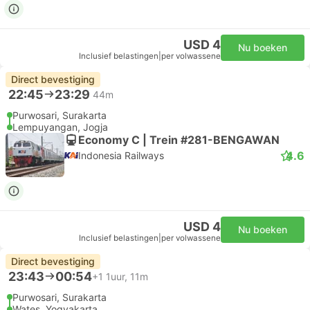
USD 4
Nu boeken
Inclusief belastingen
|
per volwassene
Direct bevestiging
22:45
23:29
44m
Purwosari, Surakarta
Lempuyangan, Jogja
Economy C | Trein #281-BENGAWAN
4.6
Indonesia Railways
USD 4
Nu boeken
Inclusief belastingen
|
per volwassene
Direct bevestiging
23:43
00:54
+1
1uur, 11m
Purwosari, Surakarta
Wates, Yogyakarta