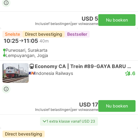
USD 5
Nu boeken
Inclusief belastingen
|
per volwassene
Snelste
Direct bevestiging
Bestseller
10:25
11:05
40m
Purwosari, Surakarta
Lempuyangan, Jogja
Economy CA | Trein #89-GAYA BARU MALAM SELAT
4.6
Indonesia Railways
USD 17
Nu boeken
Inclusief belastingen
|
per volwassene
1 extra klasse vanaf USD 23
Direct bevestiging