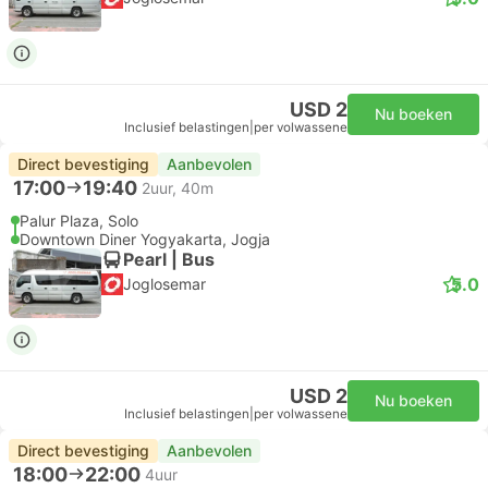
USD 2
Nu boeken
Inclusief belastingen
|
per volwassene
Direct bevestiging
Aanbevolen
17:00
19:40
2uur, 40m
Palur Plaza, Solo
Downtown Diner Yogyakarta, Jogja
Pearl | Bus
5.0
Joglosemar
USD 2
Nu boeken
Inclusief belastingen
|
per volwassene
Direct bevestiging
Aanbevolen
18:00
22:00
4uur