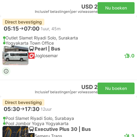
USD 2
Nu boeken
Inclusief belastingen
|
per volwassene
Direct bevestiging
05:15
07:00
1uur, 45m
Outlet Slamet Riyadi Solo, Surakarta
Yogyakarta Town Office
Pearl | Bus
5.0
Joglosemar
USD 2
Nu boeken
Inclusief belastingen
|
per volwassene
Direct bevestiging
05:30
17:30
12uur
Pool Slamet Riyadi Solo, Surabaya
Pool Jombor Yogya Yogyakarta
Executive Plus 30 | Bus
4.3
Semeru Trans