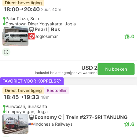
Direct bevestiging
18:00
20:40
2uur, 40m
Palur Plaza, Solo
Downtown Diner Yogyakarta, Jogja
Pearl | Bus
5.0
Joglosemar
USD 2
Nu boeken
Inclusief belastingen
|
per volwassene
FAVORIET VOOR KOPPELS
Direct bevestiging
Bestseller
18:45
19:33
48m
Purwosari, Surakarta
Lempuyangan, Jogja
Economy C | Trein #277-SRI TANJUNG
4.6
Indonesia Railways