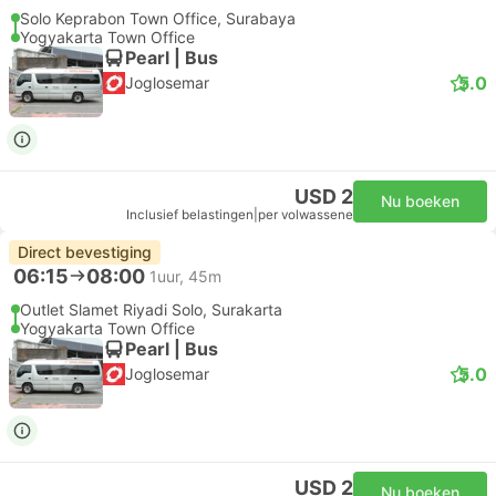
Solo Keprabon Town Office, Surabaya
Yogyakarta Town Office
Pearl | Bus
5.0
Joglosemar
USD 2
Nu boeken
Inclusief belastingen
|
per volwassene
Direct bevestiging
06:15
08:00
1uur, 45m
Outlet Slamet Riyadi Solo, Surakarta
Yogyakarta Town Office
Pearl | Bus
5.0
Joglosemar
USD 2
Nu boeken