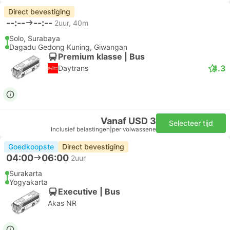
Direct bevestiging
--:--
--:--
2uur, 40m
Solo, Surabaya
Dagadu Gedong Kuning, Giwangan
Premium klasse | Bus
4.3
Daytrans
Vanaf USD 3
Selecteer tijd
Inclusief belastingen
|
per volwassene
Goedkoopste
Direct bevestiging
04:00
06:00
2uur
Surakarta
Yogyakarta
Executive | Bus
Akas NR