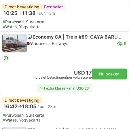
Direct bevestiging
Bestseller
10:25
11:38
1uur, 13m
Purwosari, Surakarta
Wates, Yogyakarta
Economy CA | Trein #89-GAYA BARU MALAM SELAT
4.6
Indonesia Railways
USD 17
Nu boeken
Inclusief belastingen
|
per volwassene
1 extra klasse vanaf USD 23
Direct bevestiging
16:42
18:05
1uur, 23m
Purwosari, Surakarta
Wates, Yogyakarta