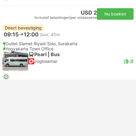
USD 2
Nu boeken
Inclusief belastingen
|
per volwassene
Direct bevestiging
09:15
12:00
2uur, 45m
Outlet Slamet Riyadi Solo, Surakarta
Yogyakarta Town Office
Pearl | Bus
5.0
Joglosemar
USD 2
Nu boeken
Inclusief belastingen
|
per volwassene
Direct bevestiging
09:15
10:10
55m
Outlet Slamet Riyadi Solo, Surakarta
Prambanan Masjid Depan Al Muttaqun Yogyakarta, Yogyakarta Luchthaven
Pearl | Bus