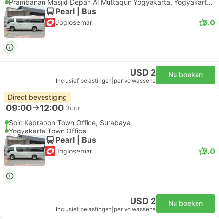
Prambanan Masjid Depan Al Muttaqun Yogyakarta, Yogyakarta Luchthaven
Pearl | Bus
5.0
Joglosemar
USD 2
Nu boeken
Inclusief belastingen
|
per volwassene
Direct bevestiging
09:00
12:00
3uur
Solo Keprabon Town Office, Surabaya
Yogyakarta Town Office
Pearl | Bus
5.0
Joglosemar
USD 2
Nu boeken
Inclusief belastingen
|
per volwassene