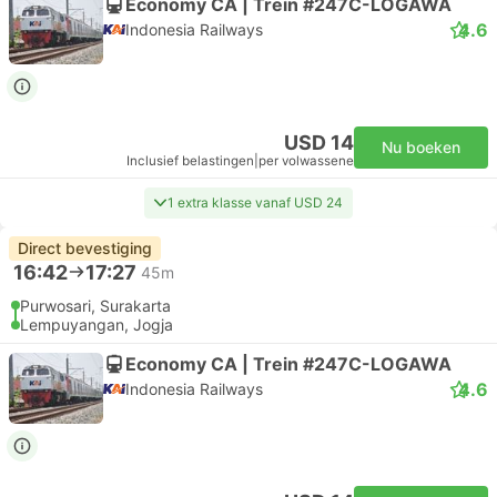
Economy CA | Trein #247C-LOGAWA
4.6
Indonesia Railways
USD 14
Nu boeken
Inclusief belastingen
|
per volwassene
1 extra klasse vanaf USD 24
Direct bevestiging
16:42
17:27
45m
Purwosari, Surakarta
Lempuyangan, Jogja
Economy CA | Trein #247C-LOGAWA
4.6
Indonesia Railways