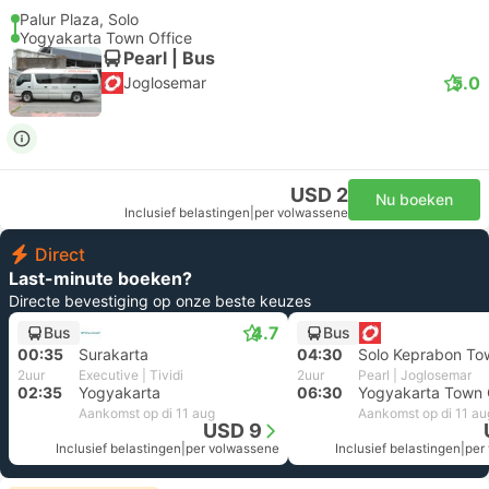
Palur Plaza, Solo
Yogyakarta Town Office
Pearl | Bus
5.0
Joglosemar
USD 2
Nu boeken
Inclusief belastingen
|
per volwassene
Direct
Last-minute boeken?
Directe bevestiging op onze beste keuzes
4.7
Bus
Bus
00:35
Surakarta
04:30
2uur
Executive | Tividi
2uur
Pearl | Joglosemar
02:35
Yogyakarta
06:30
Yogyakarta Town 
Aankomst op di 11 aug
Aankomst op di 11 au
USD 9
Inclusief belastingen
|
per volwassene
Inclusief belastingen
|
per