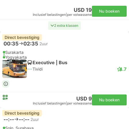
USD 19
Nu boeken
Inclusief belastingen
|
per volwassene
2 extra klassen
Direct bevestiging
00:35
02:35
2uur
Surakarta
Yogyakarta
Executive | Bus
4.7
Tividi
USD 9
Nu boeken
Inclusief belastingen
|
per volwassene
Direct bevestiging
--:--
--:--
2uur
Solo, Surabaya