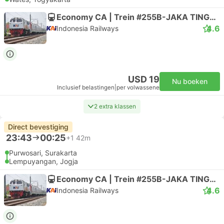
Economy CA | Trein #255B-JAKA TINGKIR
4.6
Indonesia Railways
USD 19
Nu boeken
Inclusief belastingen
|
per volwassene
2 extra klassen
Direct bevestiging
23:43
00:25
+1
42m
Purwosari, Surakarta
Lempuyangan, Jogja
Economy CA | Trein #255B-JAKA TINGKIR
4.6
Indonesia Railways