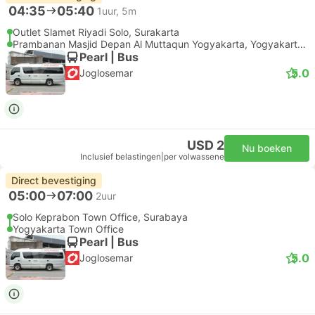
04:35
05:40
1uur, 5m
Outlet Slamet Riyadi Solo, Surakarta
Prambanan Masjid Depan Al Muttaqun Yogyakarta, Yogyakarta Luchthaven
Pearl | Bus
5.0
Joglosemar
USD 2
Nu boeken
Inclusief belastingen
|
per volwassene
Direct bevestiging
05:00
07:00
2uur
Solo Keprabon Town Office, Surabaya
Yogyakarta Town Office
Pearl | Bus
5.0
Joglosemar