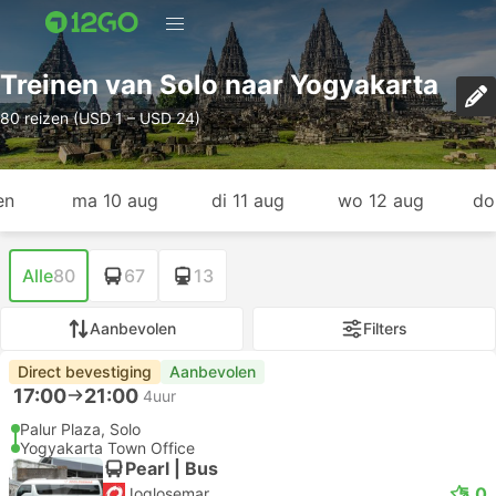
Treinen van Solo naar Yogyakarta
80 reizen (USD 1 – USD 24)
en
ma 10 aug
di 11 aug
wo 12 aug
do
Alle
80
67
13
Aanbevolen
Filters
Direct bevestiging
Aanbevolen
17:00
21:00
4uur
Palur Plaza, Solo
Yogyakarta Town Office
Pearl | Bus
5.0
Joglosemar