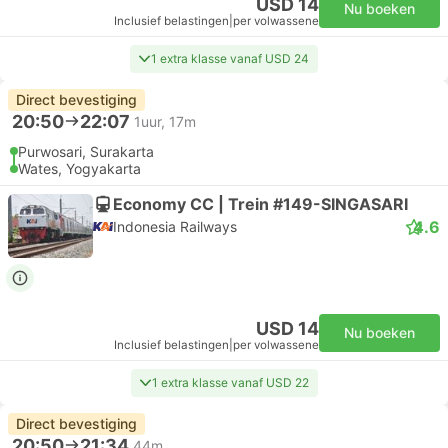
USD 14
Nu boeken
Inclusief belastingen
|
per volwassene
1 extra klasse vanaf USD 24
Direct bevestiging
20:50
22:07
1uur, 17m
Purwosari, Surakarta
Wates, Yogyakarta
Economy CC | Trein #149-SINGASARI
4.6
Indonesia Railways
USD 14
Nu boeken
Inclusief belastingen
|
per volwassene
1 extra klasse vanaf USD 22
Direct bevestiging
20:50
21:34
44m