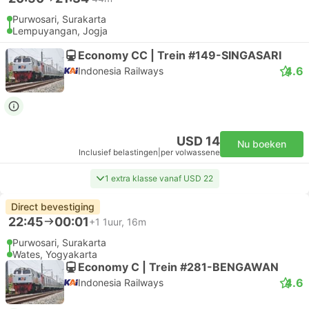
Purwosari, Surakarta
Lempuyangan, Jogja
Economy CC | Trein #149-SINGASARI
4.6
Indonesia Railways
USD 14
Nu boeken
Inclusief belastingen
|
per volwassene
1 extra klasse vanaf USD 22
Direct bevestiging
22:45
00:01
+1
1uur, 16m
Purwosari, Surakarta
Wates, Yogyakarta
Economy C | Trein #281-BENGAWAN
4.6
Indonesia Railways