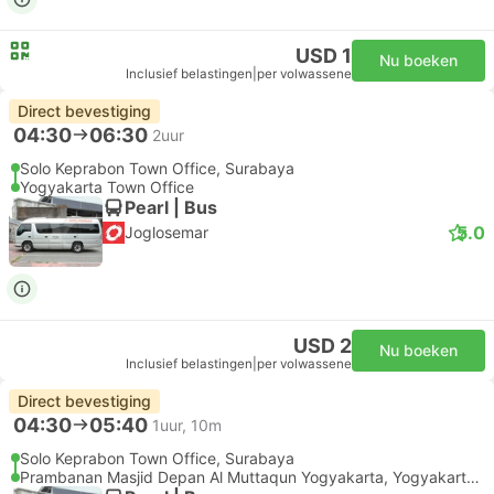
USD 1
Nu boeken
Inclusief belastingen
|
per volwassene
Direct bevestiging
04:30
06:30
2uur
Solo Keprabon Town Office, Surabaya
Yogyakarta Town Office
Pearl | Bus
5.0
Joglosemar
USD 2
Nu boeken
Inclusief belastingen
|
per volwassene
Direct bevestiging
04:30
05:40
1uur, 10m
Solo Keprabon Town Office, Surabaya
Prambanan Masjid Depan Al Muttaqun Yogyakarta, Yogyakarta Luchthaven