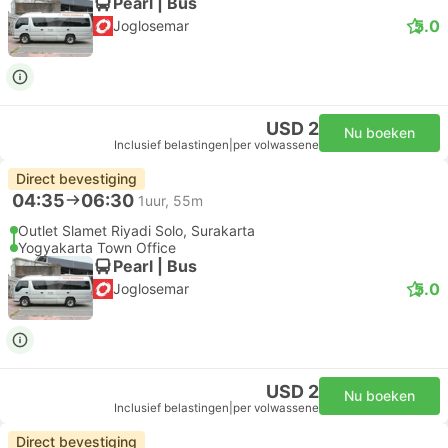
Pearl | Bus
5.0
Joglosemar
USD 2
Nu boeken
Inclusief belastingen
|
per volwassene
Direct bevestiging
04:35
06:30
1uur, 55m
Outlet Slamet Riyadi Solo, Surakarta
Yogyakarta Town Office
Pearl | Bus
5.0
Joglosemar
USD 2
Nu boeken
Inclusief belastingen
|
per volwassene
Direct bevestiging