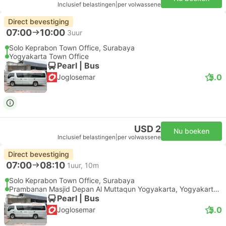
Inclusief belastingen
|
per volwassene
Direct bevestiging
07:00
10:00
3uur
Solo Keprabon Town Office, Surabaya
Yogyakarta Town Office
Pearl | Bus
5.0
Joglosemar
USD 2
Nu boeken
Inclusief belastingen
|
per volwassene
Direct bevestiging
07:00
08:10
1uur, 10m
Solo Keprabon Town Office, Surabaya
Prambanan Masjid Depan Al Muttaqun Yogyakarta, Yogyakarta Luchthaven
Pearl | Bus
5.0
Joglosemar