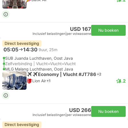
USD 167
Nu boeken
Inclusief belastingen
|
per volwassene
Direct bevestiging
05:05
14:30
9uur, 25m
SUB Juanda Luchthaven, Oost Java
Zelfverbinding | Vlucht+Vlucht+Vlucht
MLG Malang Luchthaven, Oost Java
Economy | Vlucht #JT786
+2
4.2
Lion Air
+1
USD 266
Nu boeken
Inclusief belastingen
|
per volwassene
Direct bevestiging