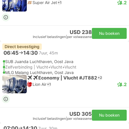
4.2
Super Air Jet
+1
USD 238
Nu boeken
Inclusief belastingen
|
per volwassene
Direct bevestiging
06:45
14:30
7uur, 45m
SUB Juanda Luchthaven, Oost Java
Zelfverbinding | Vlucht+Vlucht+Vlucht
MLG Malang Luchthaven, Oost Java
Economy | Vlucht #JT882
+2
4.2
Lion Air
+1
USD 305
Nu boeken
Inclusief belastingen
|
per volwassene
07:00
14:30
7uur, 30m