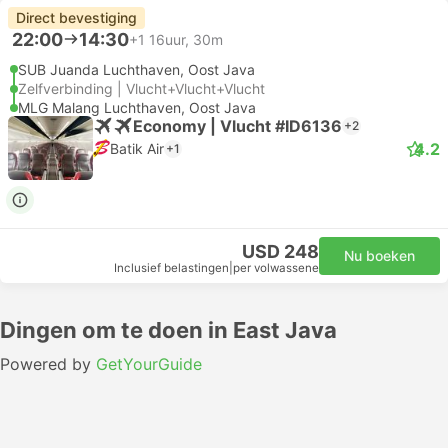
Direct bevestiging
22:00
14:30
+1
16uur, 30m
SUB Juanda Luchthaven, Oost Java
Zelfverbinding | Vlucht+Vlucht+Vlucht
MLG Malang Luchthaven, Oost Java
Economy | Vlucht #ID6136
+2
4.2
Batik Air
+1
USD 248
Nu boeken
Inclusief belastingen
|
per volwassene
Dingen om te doen in East Java
Powered by
GetYourGuide