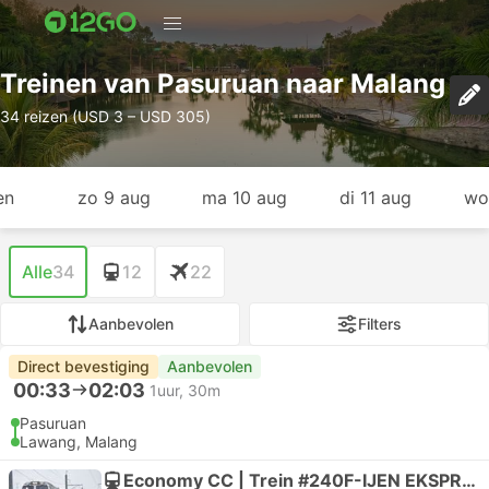
Treinen van Pasuruan naar Malang
34 reizen (USD 3 – USD 305)
en
zo 9 aug
ma 10 aug
di 11 aug
wo
Alle
34
12
22
Aanbevolen
Filters
Direct bevestiging
Aanbevolen
00:33
02:03
1uur, 30m
Pasuruan
Lawang, Malang
Economy CC | Trein #240F-IJEN EKSPRES