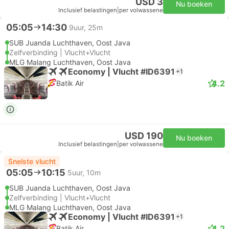
USD 3
Nu boeken
Inclusief belastingen
|
per volwassene
05:05
14:30
9uur, 25m
SUB Juanda Luchthaven, Oost Java
Zelfverbinding | Vlucht+Vlucht
MLG Malang Luchthaven, Oost Java
Economy | Vlucht #ID6391
+1
4.2
Batik Air
USD 190
Nu boeken
Inclusief belastingen
|
per volwassene
Snelste vlucht
05:05
10:15
5uur, 10m
SUB Juanda Luchthaven, Oost Java
Zelfverbinding | Vlucht+Vlucht
MLG Malang Luchthaven, Oost Java
Economy | Vlucht #ID6391
+1
4.2
Batik Air