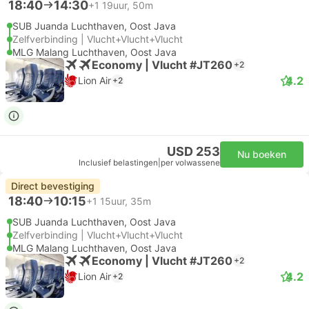
18:40
14:30
+1
19uur, 50m
SUB Juanda Luchthaven, Oost Java
Zelfverbinding | Vlucht+Vlucht+Vlucht
MLG Malang Luchthaven, Oost Java
Economy | Vlucht #JT260
+2
4.2
Lion Air
+2
USD 253
Nu boeken
Inclusief belastingen
|
per volwassene
Direct bevestiging
18:40
10:15
+1
15uur, 35m
SUB Juanda Luchthaven, Oost Java
Zelfverbinding | Vlucht+Vlucht+Vlucht
MLG Malang Luchthaven, Oost Java
Economy | Vlucht #JT260
+2
4.2
Lion Air
+2