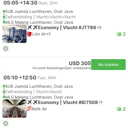
05:05
14:30
9uur, 25m
SUB Juanda Luchthaven, Oost Java
Zelfverbinding | Vlucht+Vlucht+Vlucht
MLG Malang Luchthaven, Oost Java
Economy | Vlucht #JT786
+2
4.2
Lion Air
+1
USD 305
Nu boeken
Inclusief belastingen
|
per volwassene
05:10
12:50
7uur, 40m
SUB Juanda Luchthaven, Oost Java
Zelfverbinding | Vlucht+Vlucht
MLG Malang Luchthaven, Oost Java
Economy | Vlucht #ID7508
+1
4.2
Batik Air