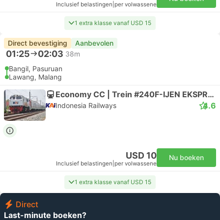
Inclusief belastingen
|
per volwassene
1 extra klasse vanaf USD 15
Direct bevestiging
Aanbevolen
01:25
02:03
38m
Bangil, Pasuruan
Lawang, Malang
Economy CC | Trein #240F-IJEN EKSPRES
4.6
Indonesia Railways
USD 10
Nu boeken
Inclusief belastingen
|
per volwassene
1 extra klasse vanaf USD 15
Direct
Last-minute boeken?