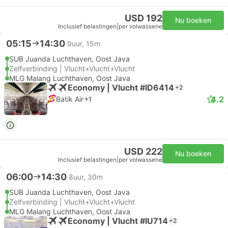
USD 192
Nu boeken
Inclusief belastingen
|
per volwassene
05:15
14:30
9uur, 15m
SUB Juanda Luchthaven, Oost Java
Zelfverbinding | Vlucht+Vlucht+Vlucht
MLG Malang Luchthaven, Oost Java
Economy | Vlucht #ID6414
+2
4.2
Batik Air
+1
USD 222
Nu boeken
Inclusief belastingen
|
per volwassene
06:00
14:30
8uur, 30m
SUB Juanda Luchthaven, Oost Java
Zelfverbinding | Vlucht+Vlucht+Vlucht
MLG Malang Luchthaven, Oost Java
Economy | Vlucht #IU714
+2