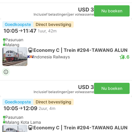
USD 3
Nu boeken
Inclusief belastingen
|
per volwassene
Goedkoopste
Direct bevestiging
10:05
11:47
1uur, 42m
Pasuruan
Malang
Economy C | Trein #294-TAWANG ALUN
4.6
Indonesia Railways
USD 3
Nu boeken
Inclusief belastingen
|
per volwassene
Goedkoopste
Direct bevestiging
10:05
12:09
2uur, 4m
Pasuruan
Malang Kota Lama
Economy C | Trein #294-TAWANG ALUN