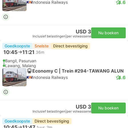
4.6
Indonesia Railways
USD 3
Nu boeken
Inclusief belastingen
|
per volwassene
Goedkoopste
Snelste
Direct bevestiging
10:45
11:21
36m
Bangil, Pasuruan
Lawang, Malang
Economy C | Trein #294-TAWANG ALUN
4.6
Indonesia Railways
USD 3
Nu boeken
Inclusief belastingen
|
per volwassene
Goedkoopste
Direct bevestiging
10:45
11:47
1uur, 2m