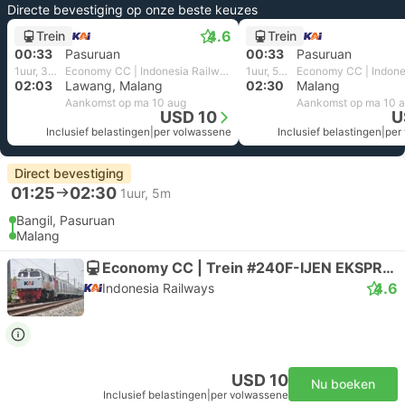
Directe bevestiging op onze beste keuzes
4.6
Trein
Trein
00:33
Pasuruan
00:33
Pasuruan
1uur, 30m
Economy CC | Indonesia Railways
1uur, 57m
02:03
Lawang, Malang
02:30
Malang
Aankomst op ma 10 aug
Aankomst op ma 10 
USD 10
U
Inclusief belastingen
|
per volwassene
Inclusief belastingen
|
per
Direct bevestiging
01:25
02:30
1uur, 5m
Bangil, Pasuruan
Malang
Economy CC | Trein #240F-IJEN EKSPRES
4.6
Indonesia Railways
USD 10
Nu boeken
Inclusief belastingen
|
per volwassene