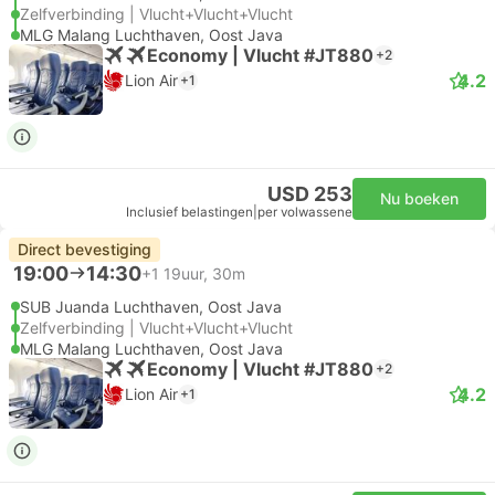
Zelfverbinding | Vlucht+Vlucht+Vlucht
MLG Malang Luchthaven, Oost Java
Economy | Vlucht #JT880
+2
4.2
Lion Air
+1
USD 253
Nu boeken
Inclusief belastingen
|
per volwassene
Direct bevestiging
19:00
14:30
+1
19uur, 30m
SUB Juanda Luchthaven, Oost Java
Zelfverbinding | Vlucht+Vlucht+Vlucht
MLG Malang Luchthaven, Oost Java
Economy | Vlucht #JT880
+2
4.2
Lion Air
+1