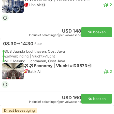
4.2
Lion Air
+1
USD 148
Nu boeken
Inclusief belastingen
|
per volwassene
08:30
14:30
6uur
SUB Juanda Luchthaven, Oost Java
Zelfverbinding | Vlucht+Vlucht
MLG Malang Luchthaven, Oost Java
Economy | Vlucht #ID6573
+1
4.2
Batik Air
USD 160
Nu boeken
Inclusief belastingen
|
per volwassene
Direct bevestiging