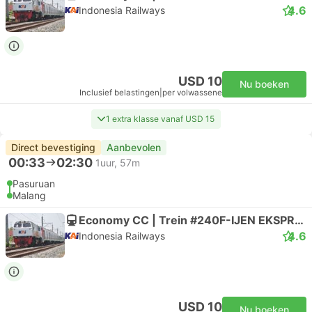
4.6
Indonesia Railways
USD 10
Nu boeken
Inclusief belastingen
|
per volwassene
1 extra klasse vanaf USD 15
Direct bevestiging
Aanbevolen
00:33
02:30
1uur, 57m
Pasuruan
Malang
Economy CC | Trein #240F-IJEN EKSPRES
4.6
Indonesia Railways
USD 10
Nu boeken