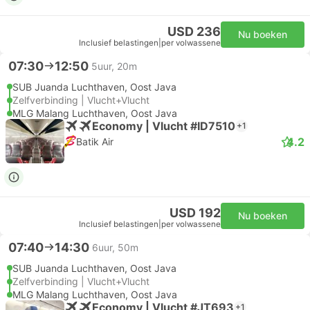
USD 236
Nu boeken
Inclusief belastingen
|
per volwassene
07:30
12:50
5uur, 20m
SUB Juanda Luchthaven, Oost Java
Zelfverbinding | Vlucht+Vlucht
MLG Malang Luchthaven, Oost Java
Economy | Vlucht #ID7510
+1
4.2
Batik Air
USD 192
Nu boeken
Inclusief belastingen
|
per volwassene
07:40
14:30
6uur, 50m
SUB Juanda Luchthaven, Oost Java
Zelfverbinding | Vlucht+Vlucht
MLG Malang Luchthaven, Oost Java
Economy | Vlucht #JT693
+1