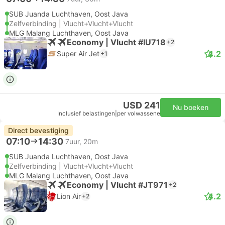
SUB Juanda Luchthaven, Oost Java
Zelfverbinding | Vlucht+Vlucht+Vlucht
MLG Malang Luchthaven, Oost Java
Economy | Vlucht #IU718
+2
4.2
Super Air Jet
+1
USD 241
Nu boeken
Inclusief belastingen
|
per volwassene
Direct bevestiging
07:10
14:30
7uur, 20m
SUB Juanda Luchthaven, Oost Java
Zelfverbinding | Vlucht+Vlucht+Vlucht
MLG Malang Luchthaven, Oost Java
Economy | Vlucht #JT971
+2
4.2
Lion Air
+2