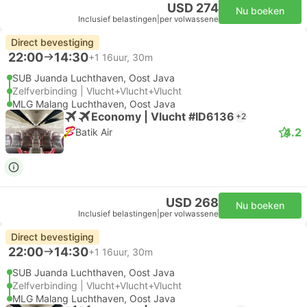
USD 274
Nu boeken
Inclusief belastingen
|
per volwassene
Direct bevestiging
22:00
14:30
+1
16uur, 30m
SUB Juanda Luchthaven, Oost Java
Zelfverbinding | Vlucht+Vlucht+Vlucht
MLG Malang Luchthaven, Oost Java
Economy | Vlucht #ID6136
+2
4.2
Batik Air
USD 268
Nu boeken
Inclusief belastingen
|
per volwassene
Direct bevestiging
22:00
14:30
+1
16uur, 30m
SUB Juanda Luchthaven, Oost Java
Zelfverbinding | Vlucht+Vlucht+Vlucht
MLG Malang Luchthaven, Oost Java