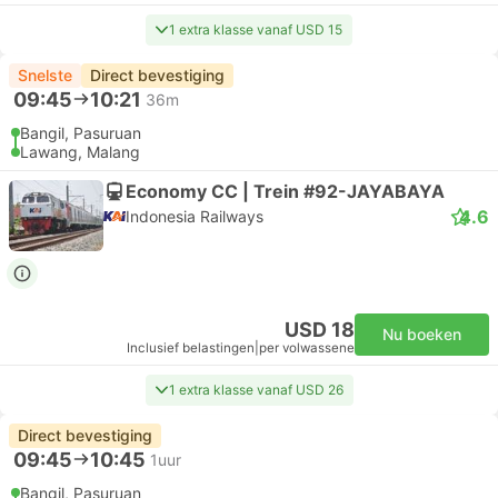
1 extra klasse vanaf USD 15
Snelste
Direct bevestiging
09:45
10:21
36m
Bangil, Pasuruan
Lawang, Malang
Economy CC | Trein #92-JAYABAYA
4.6
Indonesia Railways
USD 18
Nu boeken
Inclusief belastingen
|
per volwassene
1 extra klasse vanaf USD 26
Direct bevestiging
09:45
10:45
1uur
Bangil, Pasuruan