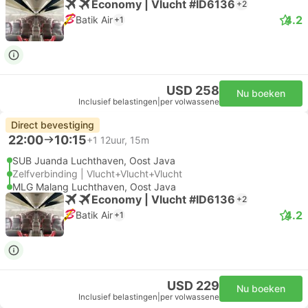
Economy | Vlucht #ID6136
+2
4.2
Batik Air
+1
USD 258
Nu boeken
Inclusief belastingen
|
per volwassene
Direct bevestiging
22:00
10:15
+1
12uur, 15m
SUB Juanda Luchthaven, Oost Java
Zelfverbinding | Vlucht+Vlucht+Vlucht
MLG Malang Luchthaven, Oost Java
Economy | Vlucht #ID6136
+2
4.2
Batik Air
+1
USD 229
Nu boeken
Inclusief belastingen
|
per volwassene