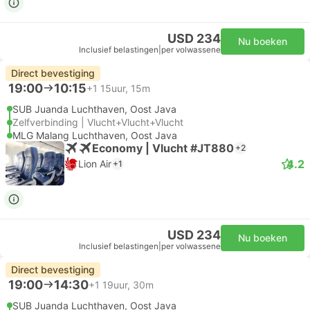
USD 234
Nu boeken
Inclusief belastingen
|
per volwassene
Direct bevestiging
19:00
10:15
+1
15uur, 15m
SUB Juanda Luchthaven, Oost Java
Zelfverbinding | Vlucht+Vlucht+Vlucht
MLG Malang Luchthaven, Oost Java
Economy | Vlucht #JT880
+2
4.2
Lion Air
+1
USD 234
Nu boeken
Inclusief belastingen
|
per volwassene
Direct bevestiging
19:00
14:30
+1
19uur, 30m
SUB Juanda Luchthaven, Oost Java