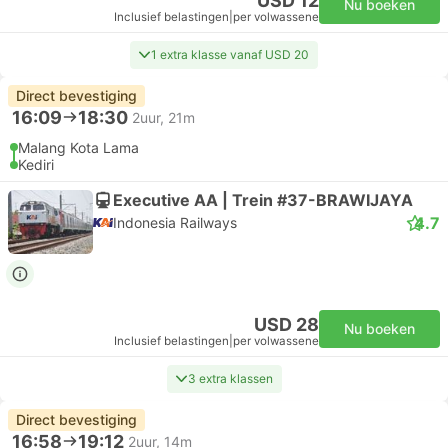
USD 12
Nu boeken
Inclusief belastingen
|
per volwassene
1 extra klasse vanaf USD 20
Direct bevestiging
16:09
18:30
2uur, 21m
Malang Kota Lama
Kediri
Executive AA | Trein #37-BRAWIJAYA
4.7
Indonesia Railways
USD 28
Nu boeken
Inclusief belastingen
|
per volwassene
3 extra klassen
Direct bevestiging
16:58
19:12
2uur, 14m