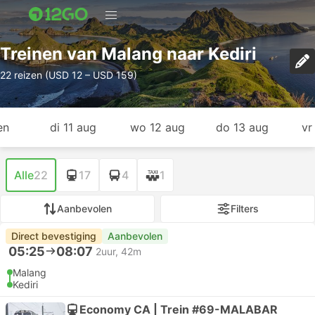
Treinen van Malang naar Kediri
22 reizen (USD 12 – USD 159)
en
di 11 aug
wo 12 aug
do 13 aug
vr
Alle
22
17
4
1
Aanbevolen
Filters
Direct bevestiging
Aanbevolen
05:25
08:07
2uur, 42m
Malang
Kediri
Economy CA | Trein #69-MALABAR