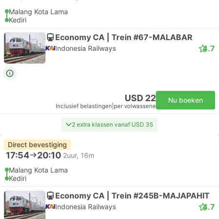
Malang Kota Lama
Kediri
Economy CA | Trein #67-MALABAR
4.7
Indonesia Railways
USD 22
Nu boeken
Inclusief belastingen
|
per volwassene
2 extra klassen vanaf USD 35
Direct bevestiging
17:54
20:10
2uur, 16m
Malang Kota Lama
Kediri
Economy CA | Trein #245B-MAJAPAHIT
4.7
Indonesia Railways