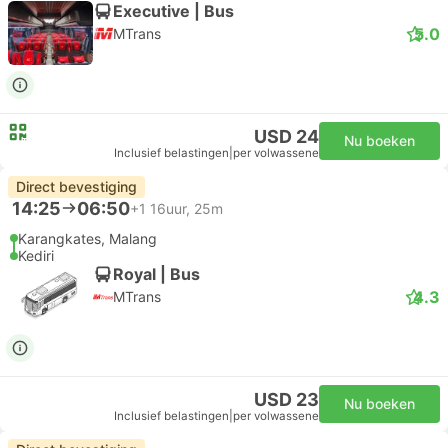
Executive | Bus
5.0
MTrans
USD 24
Nu boeken
Inclusief belastingen
|
per volwassene
Direct bevestiging
14:25
06:50
+1
16uur, 25m
Karangkates, Malang
Kediri
Royal | Bus
4.3
MTrans
USD 23
Nu boeken
Inclusief belastingen
|
per volwassene