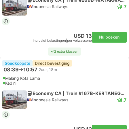
4.7
Indonesia Railways
USD 13
Nu boeken
Inclusief belastingen
|
per volwassene
2 extra klassen
Goedkoopste
Direct bevestiging
08:39
10:57
2uur, 18m
Malang Kota Lama
Kediri
Economy CA | Trein #167B-KERTANEGARA
4.7
Indonesia Railways