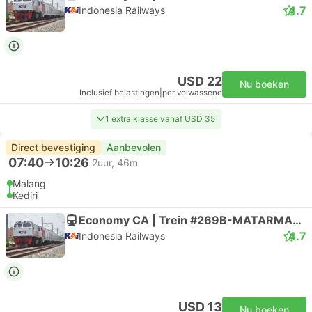
4.7
Indonesia Railways
USD 22
Nu boeken
Inclusief belastingen
|
per volwassene
1 extra klasse vanaf USD 35
Direct bevestiging
Aanbevolen
07:40
10:26
2uur, 46m
Malang
Kediri
Economy CA | Trein #269B-MATARMAJA
4.7
Indonesia Railways
USD 13
Nu boeken