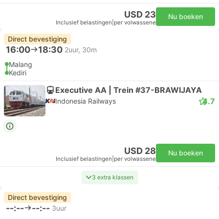
USD 23
Nu boeken
Inclusief belastingen
|
per volwassene
Direct bevestiging
16:00
18:30
2uur, 30m
Malang
Kediri
Executive AA | Trein #37-BRAWIJAYA
4.7
Indonesia Railways
USD 28
Nu boeken
Inclusief belastingen
|
per volwassene
3 extra klassen
Direct bevestiging
--:--
--:--
3uur