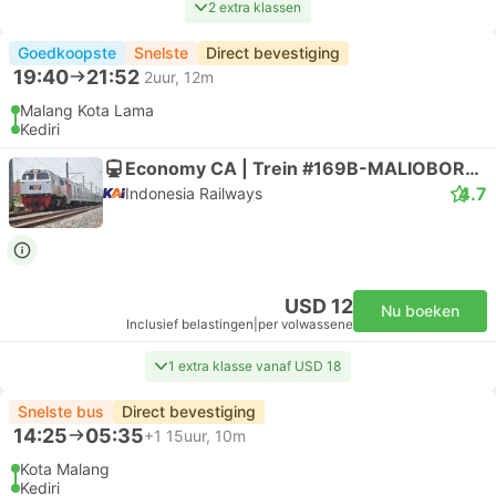
2 extra klassen
Goedkoopste
Snelste
Direct bevestiging
19:40
21:52
2uur, 12m
Malang Kota Lama
Kediri
Economy CA | Trein #169B-MALIOBORO EKSPRES
4.7
Indonesia Railways
USD 12
Nu boeken
Inclusief belastingen
|
per volwassene
1 extra klasse vanaf USD 18
Snelste bus
Direct bevestiging
14:25
05:35
+1
15uur, 10m
Kota Malang
Kediri