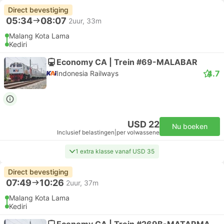
Direct bevestiging
05:34
08:07
2uur, 33m
Malang Kota Lama
Kediri
Economy CA | Trein #69-MALABAR
4.7
Indonesia Railways
USD 22
Nu boeken
Inclusief belastingen
|
per volwassene
1 extra klasse vanaf USD 35
Direct bevestiging
07:49
10:26
2uur, 37m
Malang Kota Lama
Kediri
Economy CA | Trein #269B-MATARMAJA