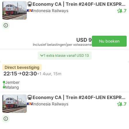
Economy CA | Trein #240F-IJEN EKSPRES
4.7
Indonesia Railways
USD 9
Nu boeken
Inclusief belastingen
|
per volwassene
1 extra klasse vanaf USD 13
Direct bevestiging
22:15
02:30
+1
4uur, 15m
Jember
Malang
Economy CA | Trein #240F-IJEN EKSPRES
4.7
Indonesia Railways