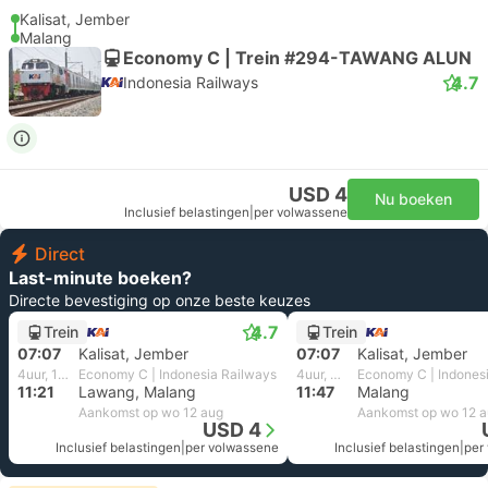
Kalisat, Jember
Malang
Economy C | Trein #294-TAWANG ALUN
4.7
Indonesia Railways
USD 4
Nu boeken
Inclusief belastingen
|
per volwassene
Direct
Last-minute boeken?
Directe bevestiging op onze beste keuzes
4.7
Trein
Trein
07:07
Kalisat, Jember
07:07
Kalisat, Jember
4uur, 14m
Economy C | Indonesia Railways
4uur, 40m
Economy C | Indones
11:21
Lawang, Malang
11:47
Malang
Aankomst op wo 12 aug
Aankomst op wo 12 
USD 4
Inclusief belastingen
|
per volwassene
Inclusief belastingen
|
per