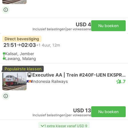
USD 4
Nu boeken
Inclusief belastingen
|
per volwassene
Direct bevestiging
21:51
02:03
+1
4uur, 12m
Kalisat, Jember
Lawang, Malang
Populairste klassen
Executive AA | Trein #240F-IJEN EKSPRES
4.7
Indonesia Railways
USD 13
Nu boeken
Inclusief belastingen
|
per volwassene
1 extra klasse vanaf USD 9