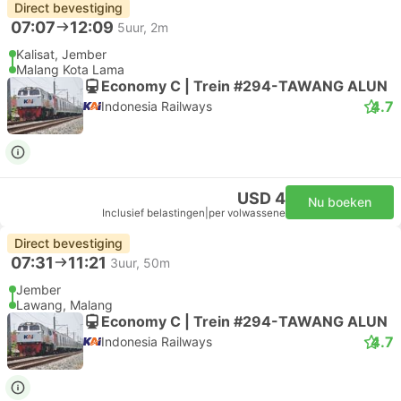
Direct bevestiging
07:07
12:09
5uur, 2m
Kalisat, Jember
Malang Kota Lama
Economy C | Trein #294-TAWANG ALUN
4.7
Indonesia Railways
USD 4
Nu boeken
Inclusief belastingen
|
per volwassene
Direct bevestiging
07:31
11:21
3uur, 50m
Jember
Lawang, Malang
Economy C | Trein #294-TAWANG ALUN
4.7
Indonesia Railways