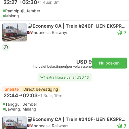
22:27
02:30
+1
4uur, 3m
Rambipuji, Jember
Malang
Economy CA | Trein #240F-IJEN EKSPRES
4.7
Indonesia Railways
USD 9
Nu boeken
Inclusief belastingen
|
per volwassene
1 extra klasse vanaf USD 13
Snelste
Direct bevestiging
22:44
02:03
+1
3uur, 19m
Tanggul, Jember
Lawang, Malang
Economy CA | Trein #240F-IJEN EKSPRES
4.7
Indonesia Railways