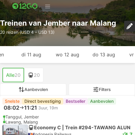
Treinen van Jember naar Malang
20 reizen (USD 4 – USD 13)
en
di 11 aug
wo 12 aug
do 13 aug
vr
Alle
20
20
Aanbevolen
Filters
Snelste
Direct bevestiging
Bestseller
Aanbevolen
08:02
11:21
3uur, 19m
Tanggul, Jember
Lawang, Malang
Economy C | Trein #294-TAWANG ALUN
4.7
Indonesia Railways