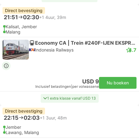
Direct bevestiging
21:51
02:30
+1
4uur, 39m
Kalisat, Jember
Malang
Economy CA | Trein #240F-IJEN EKSPRES
4.7
Indonesia Railways
USD 9
Nu boeken
Inclusief belastingen
|
per volwassene
1 extra klasse vanaf USD 13
Direct bevestiging
22:15
02:03
+1
3uur, 48m
Jember
Lawang, Malang