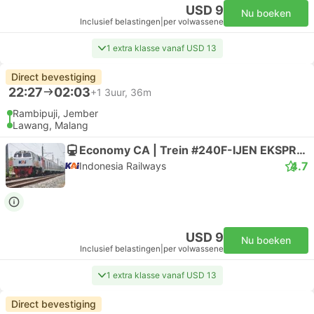
USD 9
Nu boeken
Inclusief belastingen
|
per volwassene
1 extra klasse vanaf USD 13
Direct bevestiging
22:27
02:03
+1
3uur, 36m
Rambipuji, Jember
Lawang, Malang
Economy CA | Trein #240F-IJEN EKSPRES
4.7
Indonesia Railways
USD 9
Nu boeken
Inclusief belastingen
|
per volwassene
1 extra klasse vanaf USD 13
Direct bevestiging