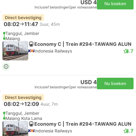
USD 4
Nu boeken
Inclusief belastingen
|
per volwassene
Direct bevestiging
08:02
11:47
3uur, 45m
Tanggul, Jember
Malang
Economy C | Trein #294-TAWANG ALUN
4.7
Indonesia Railways
USD 4
Nu boeken
Inclusief belastingen
|
per volwassene
Direct bevestiging
08:02
12:09
4uur, 7m
Tanggul, Jember
Malang Kota Lama
Economy C | Trein #294-TAWANG ALUN
4.7
Indonesia Railways