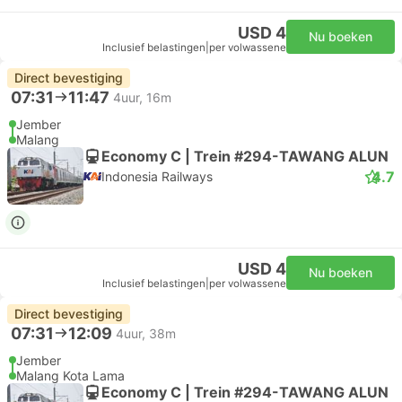
USD 4
Nu boeken
Inclusief belastingen
|
per volwassene
Direct bevestiging
07:31
11:47
4uur, 16m
Jember
Malang
Economy C | Trein #294-TAWANG ALUN
4.7
Indonesia Railways
USD 4
Nu boeken
Inclusief belastingen
|
per volwassene
Direct bevestiging
07:31
12:09
4uur, 38m
Jember
Malang Kota Lama
Economy C | Trein #294-TAWANG ALUN