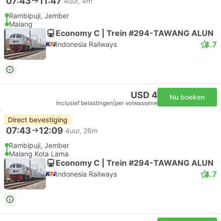
07:43
11:47
4uur, 4m
Rambipuji, Jember
Malang
Economy C | Trein #294-TAWANG ALUN
4.7
Indonesia Railways
USD 4
Nu boeken
Inclusief belastingen
|
per volwassene
Direct bevestiging
07:43
12:09
4uur, 26m
Rambipuji, Jember
Malang Kota Lama
Economy C | Trein #294-TAWANG ALUN
4.7
Indonesia Railways