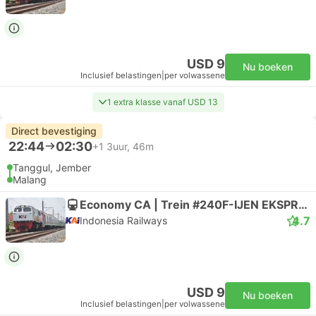
USD 9
Nu boeken
Inclusief belastingen
|
per volwassene
1 extra klasse vanaf USD 13
Direct bevestiging
22:44
02:30
+1
3uur, 46m
Tanggul, Jember
Malang
Economy CA | Trein #240F-IJEN EKSPRES
4.7
Indonesia Railways
USD 9
Nu boeken
Inclusief belastingen
|
per volwassene