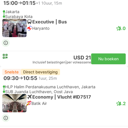
15:00
01:15
+1
10uur, 15m
Jakarta
Surabaya Kota
Executive | Bus
5.0
Haryanto
USD 21
Nu boeken
Inclusief belastingen
|
per volwassene
Snelste
Direct bevestiging
09:30
10:55
1uur, 25m
HLP Halim Perdanakusuma Luchthaven, Jakarta
SUB Juanda Luchthaven, Oost Java
Economy | Vlucht #ID7517
4.2
Batik Air