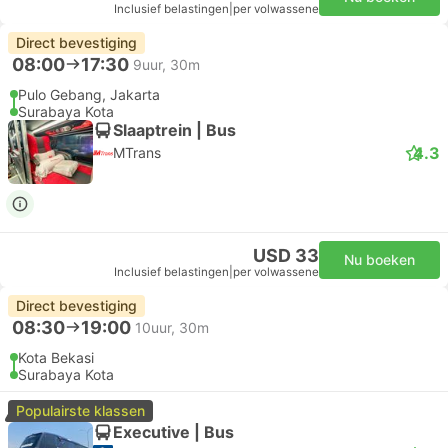
Inclusief belastingen
|
per volwassene
Direct bevestiging
08:00
17:30
9uur, 30m
Pulo Gebang, Jakarta
Surabaya Kota
Slaaptrein | Bus
4.3
MTrans
USD 33
Nu boeken
Inclusief belastingen
|
per volwassene
Direct bevestiging
08:30
19:00
10uur, 30m
Kota Bekasi
Surabaya Kota
Populairste klassen
Executive | Bus