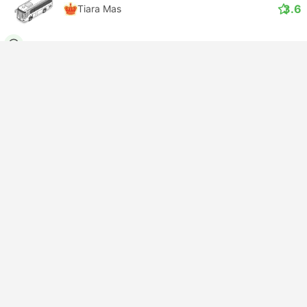
3.6
Tiara Mas
USD 19
Nu boeken
Inclusief belastingen
|
per volwassene
Direct bevestiging
15:45
07:00
+1
15uur, 15m
Kota Bekasi
Surabaya Kota
Executive | Bus
2.0
Kramat Djati Jakarta
USD 18
Nu boeken
Inclusief belastingen
|
per volwassene
Direct bevestiging