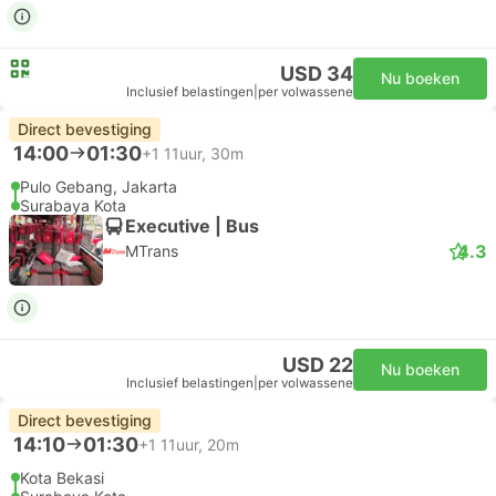
USD 34
Nu boeken
Inclusief belastingen
|
per volwassene
Direct bevestiging
14:00
01:30
+1
11uur, 30m
Pulo Gebang, Jakarta
Surabaya Kota
Executive | Bus
4.3
MTrans
USD 22
Nu boeken
Inclusief belastingen
|
per volwassene
Direct bevestiging
14:10
01:30
+1
11uur, 20m
Kota Bekasi