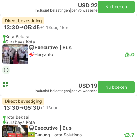
USD 22
Nu boeken
Inclusief belastingen
|
per volwassene
Direct bevestiging
13:30
05:45
+1
16uur, 15m
Kota Bekasi
Surabaya Kota
Executive | Bus
5.0
Haryanto
USD 19
Nu boeken
Inclusief belastingen
|
per volwassene
Direct bevestiging
13:30
05:30
+1
16uur
Kota Bekasi
Surabaya Kota
Executive | Bus
3.7
Gunung Harta Solutions