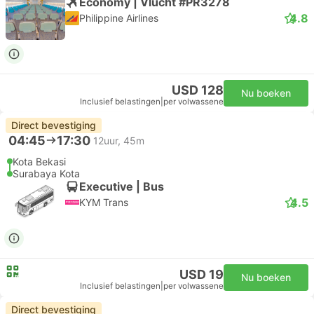
Economy | Vlucht #PR3278
4.8
Philippine Airlines
USD 128
Nu boeken
Inclusief belastingen
|
per volwassene
Direct bevestiging
04:45
17:30
12uur, 45m
Kota Bekasi
Surabaya Kota
Executive | Bus
4.5
KYM Trans
USD 19
Nu boeken
Inclusief belastingen
|
per volwassene
Direct bevestiging