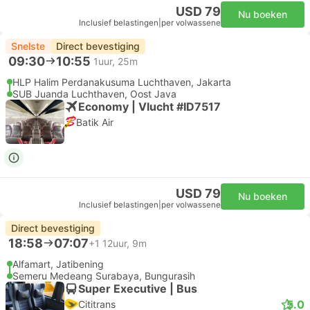
USD 79
Nu boeken
Inclusief belastingen
|
per volwassene
Snelste
Direct bevestiging
09:30
10:55
1uur, 25m
HLP Halim Perdanakusuma Luchthaven, Jakarta
SUB Juanda Luchthaven, Oost Java
Economy | Vlucht #ID7517
Batik Air
USD 79
Nu boeken
Inclusief belastingen
|
per volwassene
Direct bevestiging
18:58
07:07
+1
12uur, 9m
Alfamart, Jatibening
Semeru Medeang Surabaya, Bungurasih
Super Executive | Bus
5.0
Cititrans