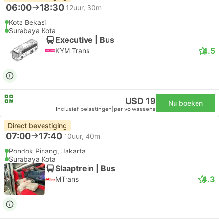
06:00
18:30
12uur, 30m
Kota Bekasi
Surabaya Kota
Executive | Bus
4.5
KYM Trans
USD 19
Nu boeken
Inclusief belastingen
|
per volwassene
Direct bevestiging
07:00
17:40
10uur, 40m
Pondok Pinang, Jakarta
Surabaya Kota
Slaaptrein | Bus
4.3
MTrans