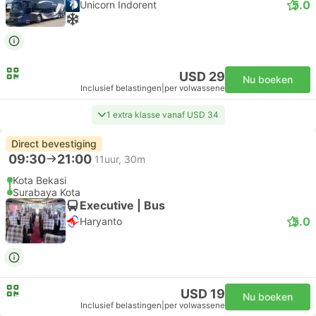
5.0
Unicorn Indorent
USD 29
Nu boeken
Inclusief belastingen
|
per volwassene
1 extra klasse vanaf USD 34
Direct bevestiging
09:30
21:00
11uur, 30m
Kota Bekasi
Surabaya Kota
Executive | Bus
5.0
Haryanto
USD 19
Nu boeken
Inclusief belastingen
|
per volwassene