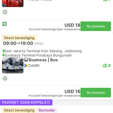
USD 18
Nu boeken
Inclusief belastingen
|
per volwassene
Direct bevestiging
09:00
19:00
10uur
East Jakarta Terminal Pulo Gebang, Jatibening
Surabaya Terminal Purabaya Bungurasih
Business | Bus
3.8
DAMRI
USD 16
Nu boeken
Inclusief belastingen
|
per volwassene
FAVORIET VOOR KOPPELS
Direct bevestiging
Bestseller