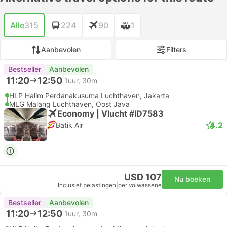
Alle
315
224
90
1
Aanbevolen
Filters
Bestseller
Aanbevolen
11:20
12:50
1uur, 30m
HLP Halim Perdanakusuma Luchthaven, Jakarta
MLG Malang Luchthaven, Oost Java
Economy | Vlucht #ID7583
4.2
Batik Air
USD 107
Nu boeken
Inclusief belastingen
|
per volwassene
Bestseller
Aanbevolen
11:20
12:50
1uur, 30m