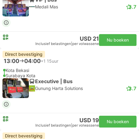
3.7
Medali Mas
USD 21
Nu boeken
Inclusief belastingen
|
per volwassene
Direct bevestiging
13:00
04:00
+1
15uur
Kota Bekasi
Surabaya Kota
Executive | Bus
3.7
Gunung Harta Solutions
USD 19
Nu boeken
Inclusief belastingen
|
per volwassene
Direct bevestiging