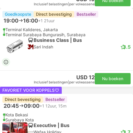
Nu boeken
Inclusief belastingen
|
per volwassene
Goedkoopste
Direct bevestiging
Bestseller
19:00
16:00
+1
21uur
Terminal Kalideres, Jakarta
Terminal Surabaya Bungurasih, Surabaya
Business Class | Bus
3.5
Sari Indah
USD 12
Nu boeken
Inclusief belastingen
|
per volwassene
FAVORIET VOOR KOPPELS
Direct bevestiging
Bestseller
20:45
09:00
+1
12uur, 15m
Kota Bekasi
Surabaya Kota
Executive | Bus
3.7
Wafaa Holiday