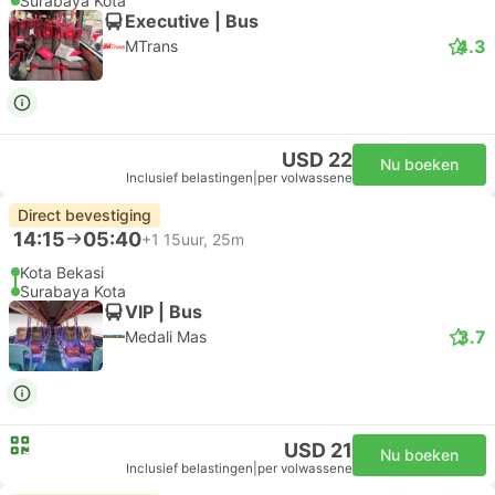
Surabaya Kota
Executive | Bus
4.3
MTrans
USD 22
Nu boeken
Inclusief belastingen
|
per volwassene
Direct bevestiging
14:15
05:40
+1
15uur, 25m
Kota Bekasi
Surabaya Kota
VIP | Bus
3.7
Medali Mas
USD 21
Nu boeken
Inclusief belastingen
|
per volwassene