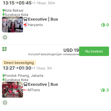
13:15
05:45
+1
16uur, 30m
Kota Bekasi
Surabaya Kota
Executive | Bus
5.0
Haryanto
USD 19
Nu boeken
Inclusief belastingen
|
per volwassene
Direct bevestiging
13:27
01:30
+1
12uur, 3m
Pondok Pinang, Jakarta
Surabaya Kota
Executive | Bus
4.3
MTrans