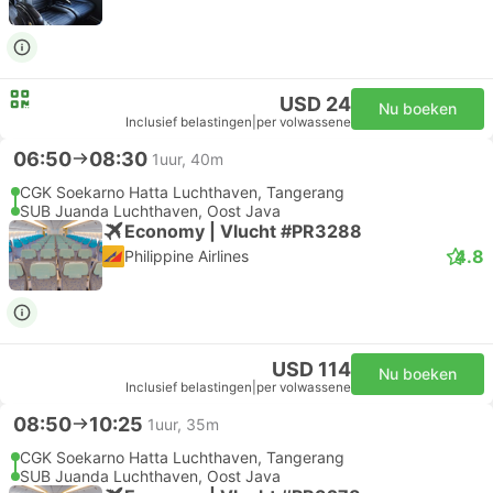
USD 24
Nu boeken
Inclusief belastingen
|
per volwassene
06:50
08:30
1uur, 40m
CGK Soekarno Hatta Luchthaven, Tangerang
SUB Juanda Luchthaven, Oost Java
Economy | Vlucht #PR3288
4.8
Philippine Airlines
USD 114
Nu boeken
Inclusief belastingen
|
per volwassene
08:50
10:25
1uur, 35m
CGK Soekarno Hatta Luchthaven, Tangerang
SUB Juanda Luchthaven, Oost Java