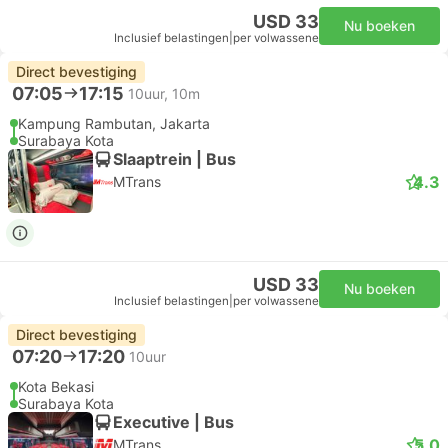
USD 33
Nu boeken
Inclusief belastingen
|
per volwassene
Direct bevestiging
07:05
17:15
10uur, 10m
Kampung Rambutan, Jakarta
Surabaya Kota
Slaaptrein | Bus
4.3
MTrans
USD 33
Nu boeken
Inclusief belastingen
|
per volwassene
Direct bevestiging
07:20
17:20
10uur
Kota Bekasi
Surabaya Kota
Executive | Bus
5.0
MTrans