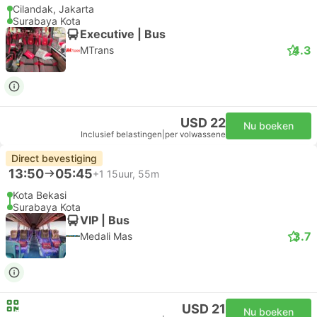
Cilandak, Jakarta
Surabaya Kota
Executive | Bus
4.3
MTrans
USD 22
Nu boeken
Inclusief belastingen
|
per volwassene
Direct bevestiging
13:50
05:45
+1
15uur, 55m
Kota Bekasi
Surabaya Kota
VIP | Bus
3.7
Medali Mas
USD 21
Nu boeken