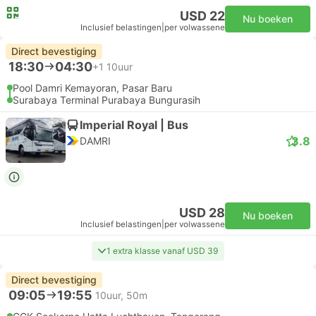
USD 22
Nu boeken
Inclusief belastingen
|
per volwassene
Direct bevestiging
18:30
04:30
+1
10uur
Pool Damri Kemayoran, Pasar Baru
Surabaya Terminal Purabaya Bungurasih
Imperial Royal | Bus
3.8
DAMRI
USD 28
Nu boeken
Inclusief belastingen
|
per volwassene
1 extra klasse vanaf USD 39
Direct bevestiging
09:05
19:55
10uur, 50m