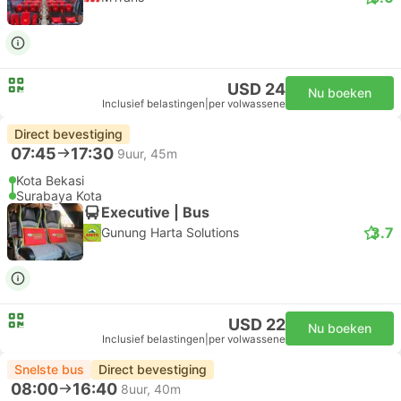
USD 24
Nu boeken
Inclusief belastingen
|
per volwassene
Direct bevestiging
07:45
17:30
9uur, 45m
Kota Bekasi
Surabaya Kota
Executive | Bus
3.7
Gunung Harta Solutions
USD 22
Nu boeken
Inclusief belastingen
|
per volwassene
Snelste bus
Direct bevestiging
08:00
16:40
8uur, 40m