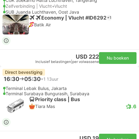
CGK Soekarno Hatta Luchthaven, Tangerang
Zelfverbinding | Vlucht+Vlucht
SUB Juanda Luchthaven, Oost Java
Economy | Vlucht #ID6292
+1
Batik Air
USD 222
Nu boeken
Inclusief belastingen
|
per volwassene
Direct bevestiging
16:30
05:30
+1
13uur
Terminal Lebak Bulus, Jakarta
Terminal Surabaya Bungurasih, Surabaya
Priority class | Bus
3.6
Tiara Mas
USD 19