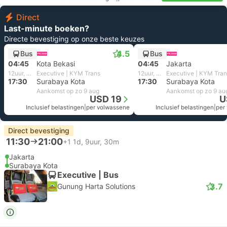
Direct
Last-minute boeken?
Directe bevestiging op onze beste keuzes
4.5
Bus
Bus
04:45
Kota Bekasi
04:45
Jakarta
12uur, 45m
Executive | KYM Trans
12uur, 45m
Executive | KYM Tran
17:30
Surabaya Kota
17:30
Surabaya Kota
Aankomst op zo 9 aug
Aankomst op zo 9 au
USD 19
U
Inclusief belastingen
|
per volwassene
Inclusief belastingen
|
per
Direct bevestiging
11:30
21:00
+1
1d, 9uur, 30m
Jakarta
Surabaya Kota
Executive | Bus
3.7
Gunung Harta Solutions