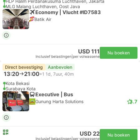
HLP Halim Perdanakusuma Luchthaven, Jakarta
MLG Malang Luchthaven, Oost Java
Economy | Vlucht #ID7583
Batik Air
USD 111
Nu boeken
Inclusief belastingen
|
per volwassene
Direct bevestiging
Aanbevolen
13:20
21:00
+1
1d, 7uur, 40m
Kota Bekasi
Surabaya Kota
Executive | Bus
3.7
Gunung Harta Solutions
USD 22
Nu boeken
Inclusief belastingen
|
per volwassene