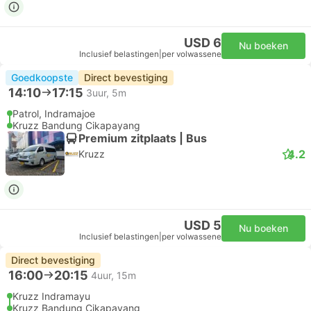
USD 6
Nu boeken
Inclusief belastingen
|
per volwassene
Goedkoopste
Direct bevestiging
14:10
17:15
3uur, 5m
Patrol, Indramajoe
Kruzz Bandung Cikapayang
Premium zitplaats | Bus
4.2
Kruzz
USD 5
Nu boeken
Inclusief belastingen
|
per volwassene
Direct bevestiging
16:00
20:15
4uur, 15m
Kruzz Indramayu
Kruzz Bandung Cikapayang