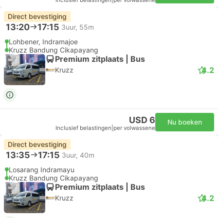
Inclusief belastingen
|
per volwassene
Direct bevestiging
13:20
17:15
3uur, 55m
Lohbener, Indramajoe
Kruzz Bandung Cikapayang
Premium zitplaats | Bus
4.2
Kruzz
USD 6
Nu boeken
Inclusief belastingen
|
per volwassene
Direct bevestiging
13:35
17:15
3uur, 40m
Losarang Indramayu
Kruzz Bandung Cikapayang
Premium zitplaats | Bus
4.2
Kruzz