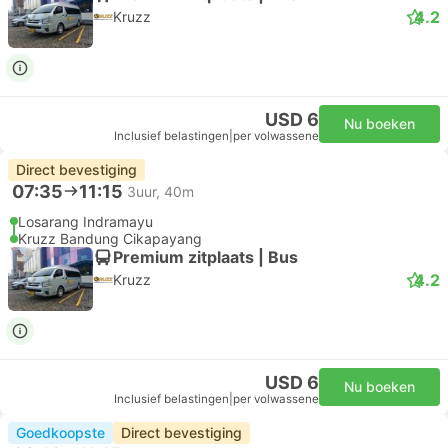
4.2
Kruzz
USD 6
Nu boeken
Inclusief belastingen
|
per volwassene
Direct bevestiging
07:35
11:15
3uur, 40m
Losarang Indramayu
Kruzz Bandung Cikapayang
Premium zitplaats | Bus
4.2
Kruzz
USD 6
Nu boeken
Inclusief belastingen
|
per volwassene
Goedkoopste
Direct bevestiging