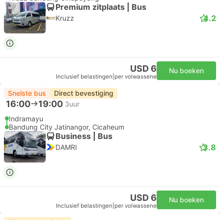
Premium zitplaats | Bus
4.2
Kruzz
USD 6
Nu boeken
Inclusief belastingen
|
per volwassene
Snelste bus
Direct bevestiging
16:00
19:00
3uur
Indramayu
Bandung City Jatinangor, Cicaheum
Business | Bus
3.8
DAMRI
USD 6
Nu boeken
Inclusief belastingen
|
per volwassene