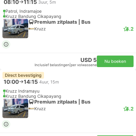
08:10
11:15
3uur, 5m
Patrol, Indramajoe
Kruzz Bandung Cikapayang
Premium zitplaats | Bus
4.2
Kruzz
USD 5
Nu boeken
Inclusief belastingen
|
per volwassene
Direct bevestiging
10:00
14:15
4uur, 15m
Kruzz Indramayu
Kruzz Bandung Cikapayang
Premium zitplaats | Bus
4.2
Kruzz