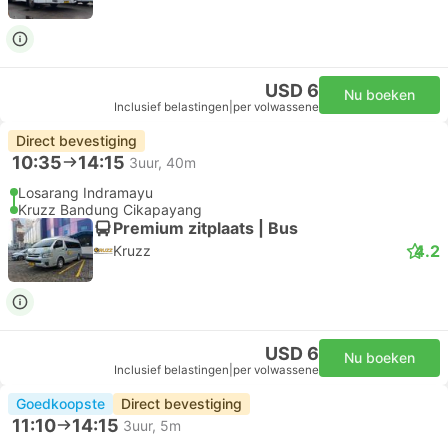
USD 6
Nu boeken
Inclusief belastingen
|
per volwassene
Direct bevestiging
10:35
14:15
3uur, 40m
Losarang Indramayu
Kruzz Bandung Cikapayang
Premium zitplaats | Bus
4.2
Kruzz
USD 6
Nu boeken
Inclusief belastingen
|
per volwassene
Goedkoopste
Direct bevestiging
11:10
14:15
3uur, 5m