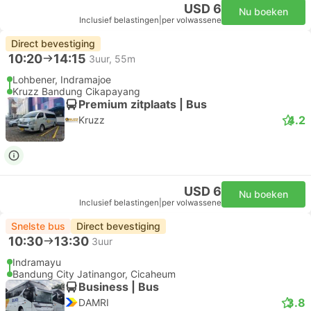
USD 6
Nu boeken
Inclusief belastingen
|
per volwassene
Direct bevestiging
10:20
14:15
3uur, 55m
Lohbener, Indramajoe
Kruzz Bandung Cikapayang
Premium zitplaats | Bus
4.2
Kruzz
USD 6
Nu boeken
Inclusief belastingen
|
per volwassene
Snelste bus
Direct bevestiging
10:30
13:30
3uur
Indramayu
Bandung City Jatinangor, Cicaheum
Business | Bus
3.8
DAMRI