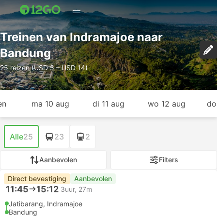
Treinen van Indramajoe naar
Bandung
25 reizen (USD 5 – USD 14)
en
ma 10 aug
di 11 aug
wo 12 aug
do
Alle
25
23
2
Aanbevolen
Filters
Direct bevestiging
Aanbevolen
11:45
15:12
3uur, 27m
Jatibarang, Indramajoe
Bandung