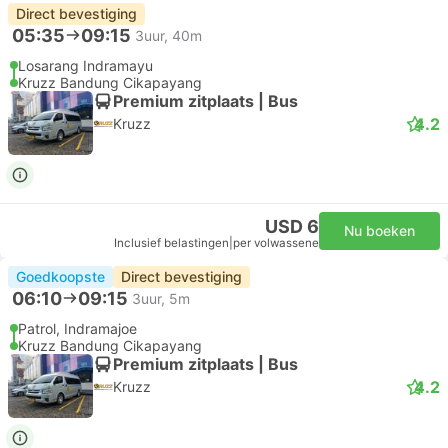
Direct bevestiging
05:35
09:15
3uur, 40m
Losarang Indramayu
Kruzz Bandung Cikapayang
Premium zitplaats | Bus
4.2
Kruzz
USD 6
Nu boeken
Inclusief belastingen
|
per volwassene
Goedkoopste
Direct bevestiging
06:10
09:15
3uur, 5m
Patrol, Indramajoe
Kruzz Bandung Cikapayang
Premium zitplaats | Bus
4.2
Kruzz