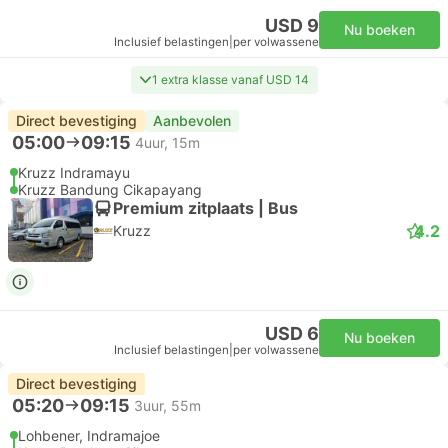
USD 9
Nu boeken
Inclusief belastingen
|
per volwassene
1 extra klasse vanaf USD 14
Direct bevestiging
Aanbevolen
05:00
09:15
4uur, 15m
Kruzz Indramayu
Kruzz Bandung Cikapayang
Premium zitplaats | Bus
4.2
Kruzz
USD 6
Nu boeken
Inclusief belastingen
|
per volwassene
Direct bevestiging
05:20
09:15
3uur, 55m
Lohbener, Indramajoe