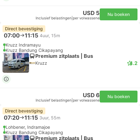
USD 5
Nu boeken
Inclusief belastingen
|
per volwassene
Direct bevestiging
07:00
11:15
4uur, 15m
Kruzz Indramayu
Kruzz Bandung Cikapayang
Premium zitplaats | Bus
4.2
Kruzz
USD 6
Nu boeken
Inclusief belastingen
|
per volwassene
Direct bevestiging
07:20
11:15
3uur, 55m
Lohbener, Indramajoe
Kruzz Bandung Cikapayang
Premium zitplaats | Bus