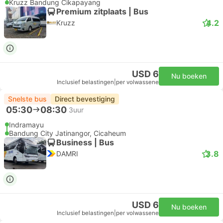
Kruzz Bandung Cikapayang
Premium zitplaats | Bus
4.2
Kruzz
USD 6
Nu boeken
Inclusief belastingen
|
per volwassene
Snelste bus
Direct bevestiging
05:30
08:30
3uur
Indramayu
Bandung City Jatinangor, Cicaheum
Business | Bus
3.8
DAMRI
USD 6
Nu boeken
Inclusief belastingen
|
per volwassene