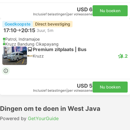
USD 6
Nu boeken
Inclusief belastingen
|
per volwassene
Goedkoopste
Direct bevestiging
17:10
20:15
3uur, 5m
Patrol, Indramajoe
Kruzz Bandung Cikapayang
Premium zitplaats | Bus
4.2
Kruzz
USD 5
Nu boeken
Inclusief belastingen
|
per volwassene
Dingen om te doen in West Java
Powered by
GetYourGuide