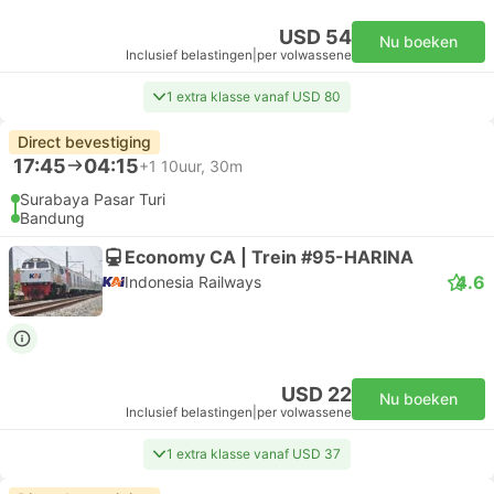
USD 54
Nu boeken
Inclusief belastingen
|
per volwassene
1 extra klasse vanaf USD 80
Direct bevestiging
17:45
04:15
+1
10uur, 30m
Surabaya Pasar Turi
Bandung
Economy CA | Trein #95-HARINA
4.6
Indonesia Railways
USD 22
Nu boeken
Inclusief belastingen
|
per volwassene
1 extra klasse vanaf USD 37