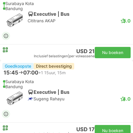
Surabaya Kota
Bandung
Executive | Bus
5.0
Cititrans AKAP
USD 21
Nu boeken
Inclusief belastingen
|
per volwassene
Goedkoopste
Direct bevestiging
15:45
07:00
+1
15uur, 15m
Surabaya Kota
Bandung
Executive | Bus
4.0
Sugeng Rahayu
USD 17
Nu boeken