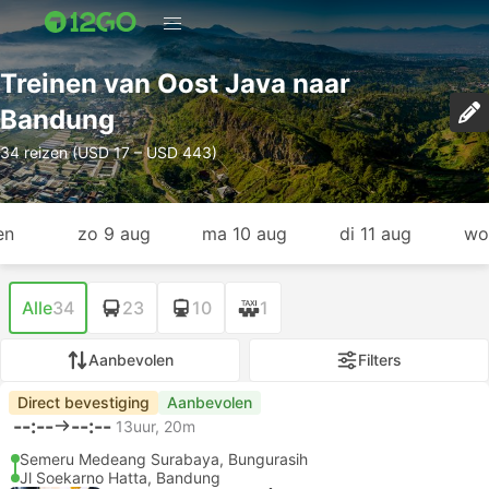
Treinen van Oost Java naar
Bandung
34 reizen (USD 17 – USD 443)
en
zo 9 aug
ma 10 aug
di 11 aug
wo
Alle
34
23
10
1
Aanbevolen
Filters
Direct bevestiging
Aanbevolen
--:--
--:--
13uur, 20m
Semeru Medeang Surabaya, Bungurasih
Jl Soekarno Hatta, Bandung