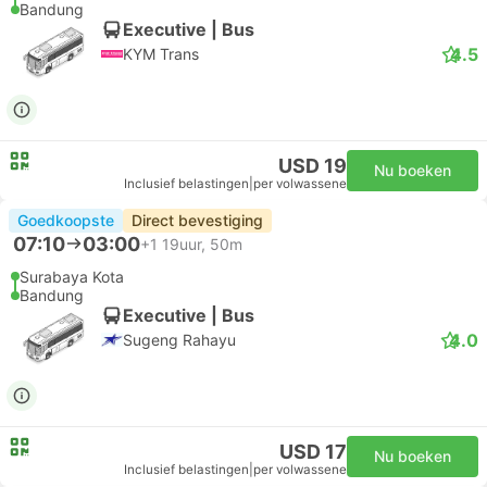
Bandung
Executive | Bus
4.5
KYM Trans
USD 19
Nu boeken
Inclusief belastingen
|
per volwassene
Goedkoopste
Direct bevestiging
07:10
03:00
+1
19uur, 50m
Surabaya Kota
Bandung
Executive | Bus
4.0
Sugeng Rahayu
USD 17
Nu boeken
Inclusief belastingen
|
per volwassene