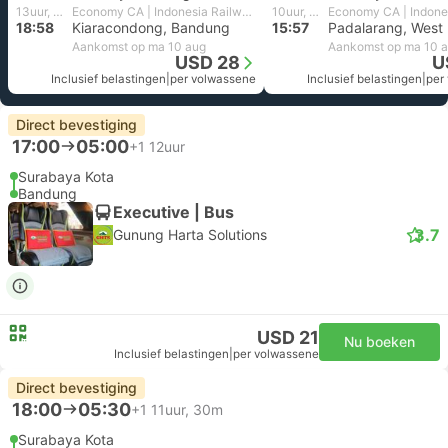
13uur, 58m
Economy CA | Indonesia Railways
10uur, 7m
18:58
Kiaracondong, Bandung
15:57
Padalarang, West
Aankomst op ma 10 aug
Aankomst op ma 10 
USD 28
U
Inclusief belastingen
|
per volwassene
Inclusief belastingen
|
per
Direct bevestiging
17:00
05:00
+1
12uur
Surabaya Kota
Bandung
Executive | Bus
3.7
Gunung Harta Solutions
USD 21
Nu boeken
Inclusief belastingen
|
per volwassene
Direct bevestiging
18:00
05:30
+1
11uur, 30m
Surabaya Kota