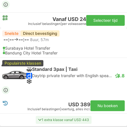
Vanaf USD 24
Selecteer tijd
Inclusief belastingen
|
per volwassene
Snelste
Direct bevestiging
--:--
--:--
8uur, 57m
Surabaya Hotel Transfer
Bandung City Hotel Transfer
Populairste klassen
Standard 3pax | Taxi
4.8
Daytrip private transfer with English speaking driver
USD 389
Nu boeken
Inclusief belastingen
|
voertuig, alles incl.
1 extra klasse vanaf USD 443