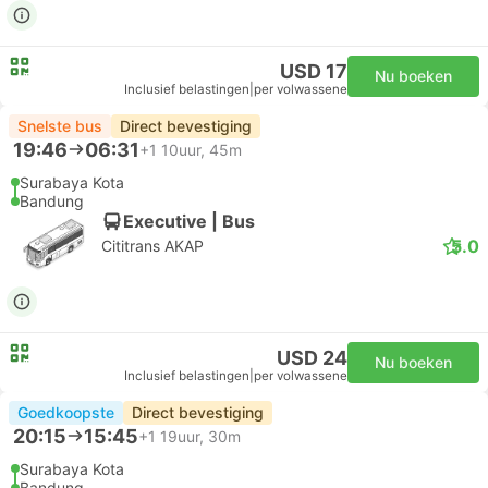
USD 17
Nu boeken
Inclusief belastingen
|
per volwassene
Snelste bus
Direct bevestiging
19:46
06:31
+1
10uur, 45m
Surabaya Kota
Bandung
Executive | Bus
5.0
Cititrans AKAP
USD 24
Nu boeken
Inclusief belastingen
|
per volwassene
Goedkoopste
Direct bevestiging
20:15
15:45
+1
19uur, 30m
Surabaya Kota
Bandung