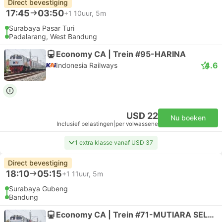
Direct bevestiging
17:45
03:50
+1
10uur, 5m
Surabaya Pasar Turi
Padalarang, West Bandung
Economy CA | Trein #95-HARINA
4.6
Indonesia Railways
USD 22
Nu boeken
Inclusief belastingen
|
per volwassene
1 extra klasse vanaf USD 37
Direct bevestiging
18:10
05:15
+1
11uur, 5m
Surabaya Gubeng
Bandung
Economy CA | Trein #71-MUTIARA SELATAN