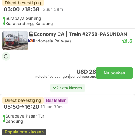
Direct bevestiging
05:00
18:58
13uur, 58m
Surabaya Gubeng
Kiaracondong, Bandung
Economy CA | Trein #275B-PASUNDAN
4.6
Indonesia Railways
USD 28
Nu boeken
Inclusief belastingen
|
per volwassene
2 extra klassen
Direct bevestiging
Bestseller
05:50
16:20
10uur, 30m
Surabaya Pasar Turi
Bandung
Populairste klassen