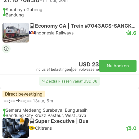
21:10
08:30
+1
11uur, 20m
Surabaya Gubeng
Bandung
Economy CA | Trein #7043ACS-SANGKURIANG COMP
4.6
Indonesia Railways
USD 23
Nu boeken
Inclusief belastingen
|
per volwassene
2 extra klassen vanaf USD 36
Direct bevestiging
--:--
--:--
13uur, 5m
Semeru Medeang Surabaya, Bungurasih
Bandung City Kruzz Pasteur, West Java
Super Executive | Bus
5.0
Cititrans