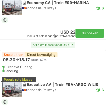
Economy CA | Trein #99-HARINA
4.6
Indonesia Railways
USD 22
Nu boeken
Inclusief belastingen
|
per volwassene
1 extra klasse vanaf USD 37
Snelste trein
Direct bevestiging
08:30
18:17
9uur, 47m
Surabaya Gubeng
Bandung
Populairste klassen
Executive AA | Trein #9A-ARGO WILIS
4.6
Indonesia Railways