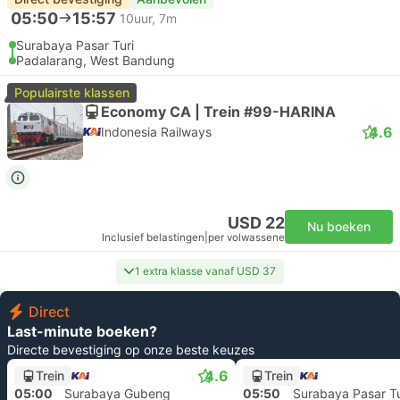
05:50
15:57
10uur, 7m
Surabaya Pasar Turi
Padalarang, West Bandung
Populairste klassen
Economy CA | Trein #99-HARINA
4.6
Indonesia Railways
USD 22
Nu boeken
Inclusief belastingen
|
per volwassene
1 extra klasse vanaf USD 37
Direct
Last-minute boeken?
Directe bevestiging op onze beste keuzes
4.6
Trein
Trein
05:00
Surabaya Gubeng
05:50
Surabaya Pasar Tu