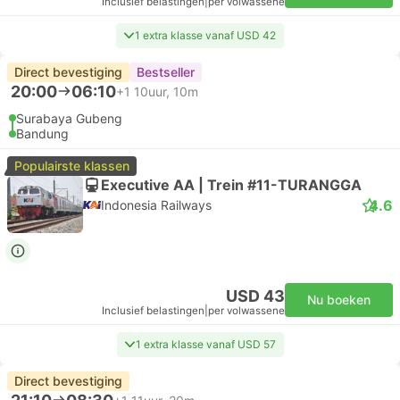
Inclusief belastingen
|
per volwassene
1 extra klasse vanaf USD 42
Direct bevestiging
Bestseller
20:00
06:10
+1
10uur, 10m
Surabaya Gubeng
Bandung
Populairste klassen
Executive AA | Trein #11-TURANGGA
4.6
Indonesia Railways
USD 43
Nu boeken
Inclusief belastingen
|
per volwassene
1 extra klasse vanaf USD 57
Direct bevestiging