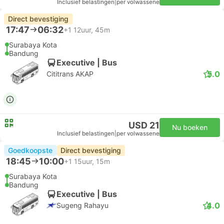
Inclusief belastingen
|
per volwassene
Direct bevestiging
17:47
06:32
+1
12uur, 45m
Surabaya Kota
Bandung
Executive | Bus
5.0
Cititrans AKAP
USD 21
Nu boeken
Inclusief belastingen
|
per volwassene
Goedkoopste
Direct bevestiging
18:45
10:00
+1
15uur, 15m
Surabaya Kota
Bandung
Executive | Bus
4.0
Sugeng Rahayu