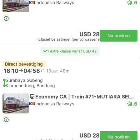
4.6
Indonesia Railways
USD 28
Nu boeken
Inclusief belastingen
|
per volwassene
1 extra klasse vanaf USD 42
Direct bevestiging
18:10
04:58
+1
10uur, 48m
Surabaya Gubeng
Kiaracondong, Bandung
Economy CA | Trein #71-MUTIARA SELATAN
4.6
Indonesia Railways
USD 28
Nu boeken