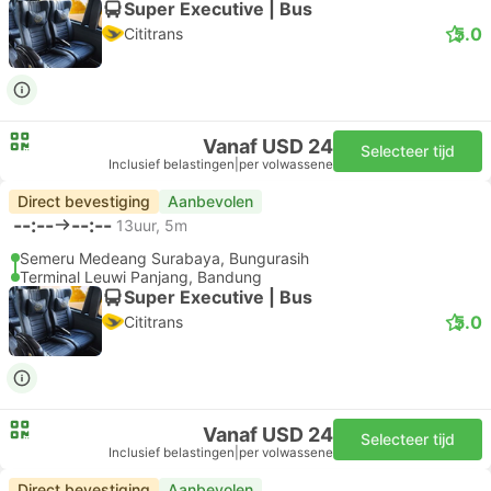
Super Executive | Bus
5.0
Cititrans
Vanaf USD 24
Selecteer tijd
Inclusief belastingen
|
per volwassene
Direct bevestiging
Aanbevolen
--:--
--:--
13uur, 5m
Semeru Medeang Surabaya, Bungurasih
Terminal Leuwi Panjang, Bandung
Super Executive | Bus
5.0
Cititrans
Vanaf USD 24
Selecteer tijd
Inclusief belastingen
|
per volwassene
Direct bevestiging
Aanbevolen