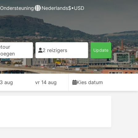
Ondersteuning
Nederlands
$•USD
tour
2 reizigers
Update
voegen
13 aug
vr 14 aug
Kies datum