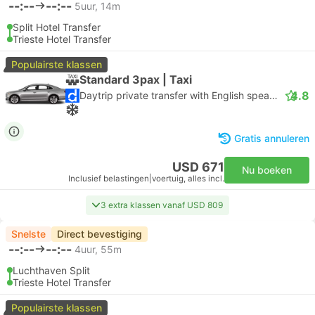
--:--
--:--
5uur, 14m
Split Hotel Transfer
Trieste Hotel Transfer
Populairste klassen
Standard 3pax | Taxi
4.8
Daytrip private transfer with English speaking driver
Gratis annuleren
USD 671
Nu boeken
Inclusief belastingen
|
voertuig, alles incl.
3 extra klassen vanaf USD 809
Snelste
Direct bevestiging
--:--
--:--
4uur, 55m
Luchthaven Split
Trieste Hotel Transfer
Populairste klassen