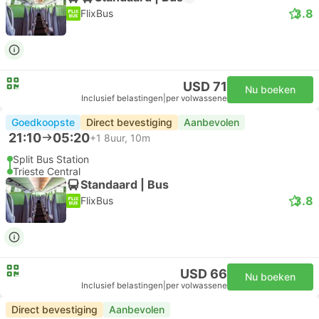
3.8
FlixBus
USD 71
Nu boeken
Inclusief belastingen
|
per volwassene
Goedkoopste
Direct bevestiging
Aanbevolen
21:10
05:20
+1
8uur, 10m
Split Bus Station
Trieste Central
Standaard | Bus
3.8
FlixBus
USD 66
Nu boeken
Inclusief belastingen
|
per volwassene
Direct bevestiging
Aanbevolen