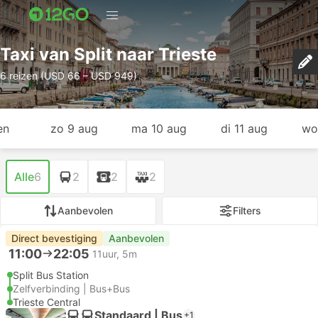
Taxi van Split naar Trieste
6 reizen (USD 66 – USD 949)
en
zo 9 aug
ma 10 aug
di 11 aug
wo
Alle
6
2
2
2
Aanbevolen
Filters
Direct bevestiging
Aanbevolen
11:00
22:05
11uur, 5m
Split Bus Station
Zelfverbinding | Bus+Bus
Trieste Central
Standaard | Bus
+1