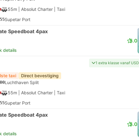
55m
| Absolut Charter
|
Taxi
55
Supetar Port
vate Speedboat 4pax
5.0
k details
1 extra klasse vanaf US
lste taxi
Direct bevestiging
00
Luchthaven Split
55m
| Absolut Charter
|
Taxi
55
Supetar Port
vate Speedboat 4pax
5.0
k details