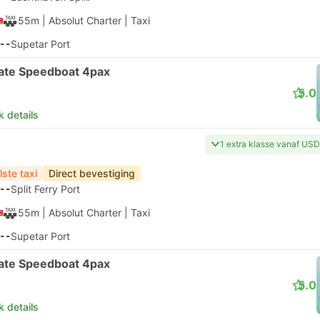
55m
| Absolut Charter
|
Taxi
--
Supetar Port
vate Speedboat 4pax
5.0
k details
1 extra klasse vanaf US
lste taxi
Direct bevestiging
--
Split Ferry Port
55m
| Absolut Charter
|
Taxi
--
Supetar Port
vate Speedboat 4pax
5.0
k details