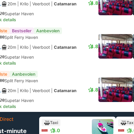
4.8
20m
| Krilo
|
Veerboot
|
Catamaran
20
Supetar Haven
k details
lste
Bestseller
Aanbevolen
00
Split Ferry Haven
4.8
20m
| Krilo
|
Veerboot
|
Catamaran
20
Supetar Haven
k details
lste
Aanbevolen
00
Split Ferry Haven
4.8
20m
| Krilo
|
Veerboot
|
Catamaran
20
Supetar Haven
k details
Direct
Taxi
Tax
st-minute
5.0
5