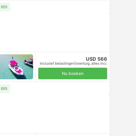
D 655
USD 566
Inclusief belastingen
|
voertuig, alles incl.
Nu boeken
D 655