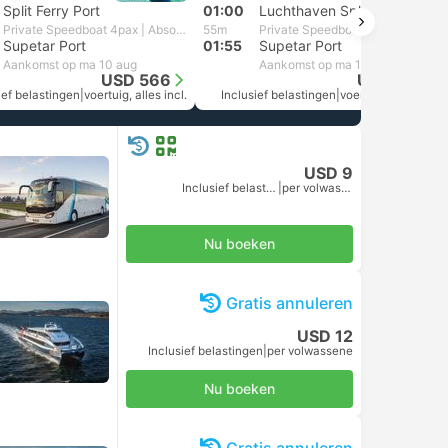
Split Ferry Port
01:00
Luchthaven Split
Private Speedboat 4pax | Absolut Charter
55m
Private Speedboat 4pax | Absolut Charter
Supetar Port
01:55
Supetar Port
Aankomst op ma 10 aug
Aankomst op ma 10 aug
USD 566
USD 566
ief belastingen
|
voertuig, alles incl.
Inclusief belastingen
|
voertuig, alles incl.
USD 9
Inclusief belastingen
|
per volwassene
Nu boeken
Gratis annuleren
USD 12
Inclusief belastingen
|
per volwassene
Nu boeken