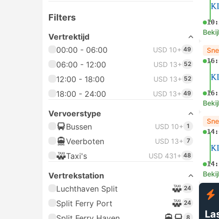
Filters
10:
Bekij
Vertrektijd
00:00 - 06:00
USD 10+
49
Sne
16:
06:00 - 12:00
USD 13+
52
12:00 - 18:00
USD 13+
52
18:00 - 24:00
16:
USD 13+
49
Bekij
Vervoerstype
Sne
Bussen
USD 10+
1
14:
Veerboten
USD 13+
7
Taxi's
USD 431+
48
14:
Bekij
Vertrekstation
Luchthaven Split
24
Split Ferry Port
24
La
Split Ferry Haven
8