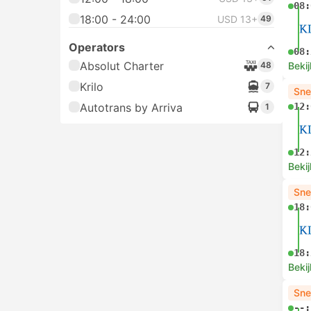
08:
18:00 - 24:00
USD 13+
49
Operators
08:
Absolut Charter
48
Bekij
Krilo
7
Sne
Autotrans by Arriva
12:
1
12:
Bekij
Sne
18:
18:
Bekij
Sne
--: