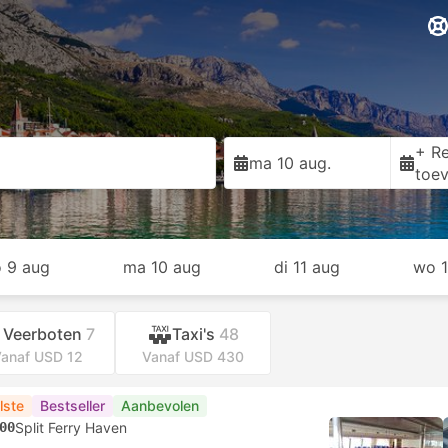
+ Re
ma 10 aug.
toe
o 9 aug
ma 10 aug
di 11 aug
wo 1
Veerboten
7
Taxi's
48
anaf USD 12
Vanaf USD 430
lste
Bestseller
Aanbevolen
00
Split Ferry Haven