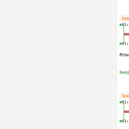
Sne
01:
01:
Pri
Bekij
Sne
01:
01: