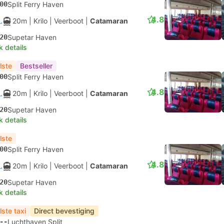
00
Split Ferry Haven
4.8
20m
| Krilo
|
Veerboot
|
Catamaran
20
Supetar Haven
k details
lste
Bestseller
00
Split Ferry Haven
4.8
20m
| Krilo
|
Veerboot
|
Catamaran
20
Supetar Haven
k details
lste
00
Split Ferry Haven
4.8
20m
| Krilo
|
Veerboot
|
Catamaran
20
Supetar Haven
k details
lste taxi
Direct bevestiging
--
Luchthaven Split