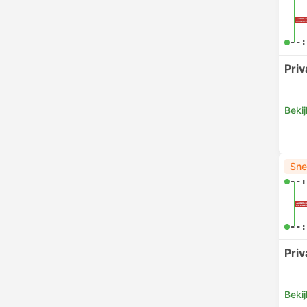
--:
Pri
Bekij
Sne
--:
--:
Pri
Bekij