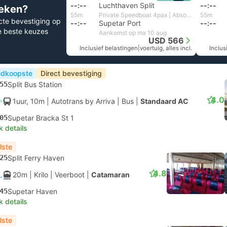
--:--
Luchthaven Split
--:--
eken?
55m
Private Speedboat 4pax | Absolut Charter
55m
cte bevestiging op
--:--
Supetar Port
--:--
e beste keuzes
Aankomst op ma 10 aug
USD 566
Inclusief belastingen
|
voertuig, alles incl.
Inclus
dkoopste
Direct bevestiging
55
Split Bus Station
4.0
1uur, 10m
| Autotrans by Arriva
|
Bus
|
Standaard AC
05
Supetar Bracka St 1
k details
lste
25
Split Ferry Haven
4.8
20m
| Krilo
|
Veerboot
|
Catamaran
45
Supetar Haven
k details
lste