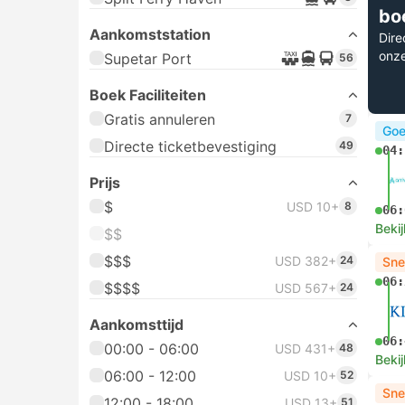
bo
Aankomststation
Dire
onz
Supetar Port
56
Boek Faciliteiten
Gratis annuleren
7
Goe
Directe ticketbevestiging
49
04:
Prijs
$
USD 10+
8
06:
Bekij
$$
$$$
USD 382+
24
Sne
06:
$$$$
USD 567+
24
Aankomsttijd
06:
00:00 - 06:00
USD 431+
48
Bekij
06:00 - 12:00
USD 10+
52
Sne
12:00 - 18:00
USD 13+
51