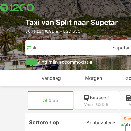
Taxi van Split naar Supetar
56 reizen (USD 9 – USD 655)
Split
Supetar
Vind mijn accommodatie
Vandaag
Morgen
z
Bussen
1
Alle
56
Vanaf USD 9
V
Sne
Sorteren op
Aanbevolen
10: