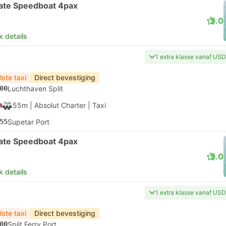
vate Speedboat 4pax
5.0
k details
1 extra klasse vanaf US
lste taxi
Direct bevestiging
00
Luchthaven Split
55m
| Absolut Charter
|
Taxi
55
Supetar Port
vate Speedboat 4pax
5.0
k details
1 extra klasse vanaf US
lste taxi
Direct bevestiging
00
Split Ferry Port