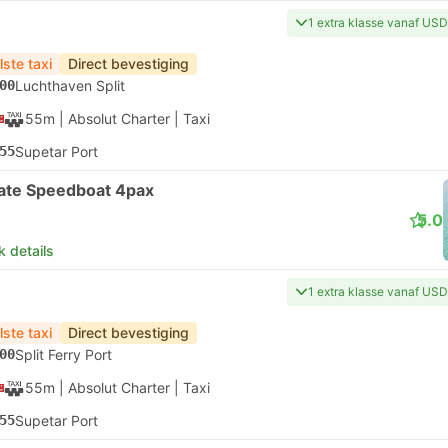
1 extra klasse vanaf US
lste taxi
Direct bevestiging
00
Luchthaven Split
55m
| Absolut Charter
|
Taxi
55
Supetar Port
vate Speedboat 4pax
5.0
k details
1 extra klasse vanaf US
lste taxi
Direct bevestiging
00
Split Ferry Port
55m
| Absolut Charter
|
Taxi
55
Supetar Port