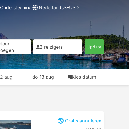
Ondersteuning
Nederlands
$•USD
tour
2 reizigers
Update
voegen
2 aug
do 13 aug
Kies datum
Gratis annuleren