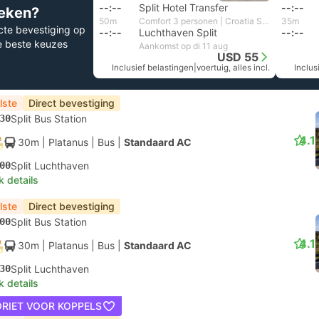
--:--
Split Hotel Transfer
--:--
eken?
50m
Comfort 3 personen | Croatia Shuttle
35m
cte bevestiging op
--:--
Luchthaven Split
--:--
e beste keuzes
Aankomst op di 11 aug
USD 55
Inclusief belastingen
|
voertuig, alles incl.
Inclus
lste
Direct bevestiging
30
Split Bus Station
4.1
30m
| Platanus
|
Bus
|
Standaard AC
00
Split Luchthaven
k details
lste
Direct bevestiging
00
Split Bus Station
4.1
30m
| Platanus
|
Bus
|
Standaard AC
30
Split Luchthaven
k details
ORIET VOOR KOPPELS