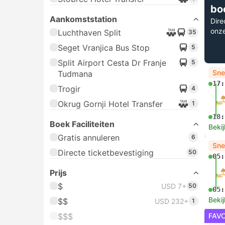
bo
Aankomststation
Dire
onz
Luchthaven Split
35
Seget Vranjica Bus Stop
5
Split Airport Cesta Dr Franje
5
Sne
Tudmana
17:
Trogir
4
Okrug Gornji Hotel Transfer
1
18:
Boek Faciliteiten
Bekij
Gratis annuleren
6
Sne
Directe ticketbevestiging
50
05:
Prijs
$
USD 7+
50
05:
Bekij
$$
USD 232+
1
$$$
FAV