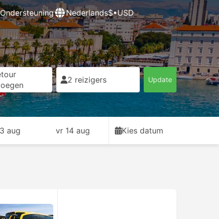
Ondersteuning
Nederlands
$•USD
tour
2 reizigers
Update
voegen
13 aug
vr 14 aug
Kies datum