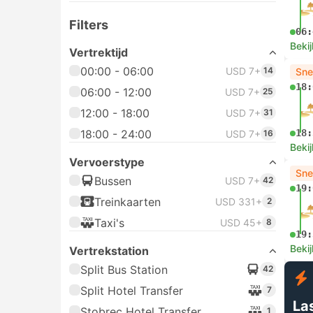
Filters
06:
Bekij
Vertrektijd
00:00 - 06:00
USD 7+
14
Sne
18:
06:00 - 12:00
USD 7+
25
12:00 - 18:00
USD 7+
31
18:00 - 24:00
18:
USD 7+
16
Bekij
Vervoerstype
Sne
Bussen
USD 7+
42
19:
Treinkaarten
USD 331+
2
Taxi's
USD 45+
8
19:
Bekij
Vertrekstation
Split Bus Station
42
Split Hotel Transfer
7
La
Stobrec Hotel Transfer
1