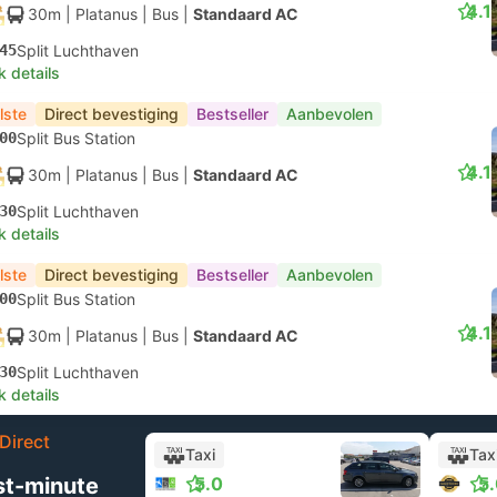
4.1
30m
| Platanus
|
Bus
|
Standaard AC
45
Split Luchthaven
k details
lste
Direct bevestiging
Bestseller
Aanbevolen
00
Split Bus Station
4.1
30m
| Platanus
|
Bus
|
Standaard AC
30
Split Luchthaven
k details
lste
Direct bevestiging
Bestseller
Aanbevolen
00
Split Bus Station
4.1
30m
| Platanus
|
Bus
|
Standaard AC
30
Split Luchthaven
k details
Direct
Taxi
Tax
st-minute
5.0
5