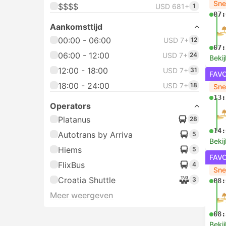
Sne
$$$$
USD 681+
1
07:
Aankomsttijd
00:00 - 06:00
USD 7+
12
07:
06:00 - 12:00
USD 7+
24
Bekij
12:00 - 18:00
USD 7+
31
FAV
18:00 - 24:00
USD 7+
18
Sne
13:
Operators
Platanus
28
14:
Autotrans by Arriva
5
Bekij
Hiems
5
FAV
FlixBus
4
Sne
Croatia Shuttle
3
08:
Meer weergeven
08:
Bekij