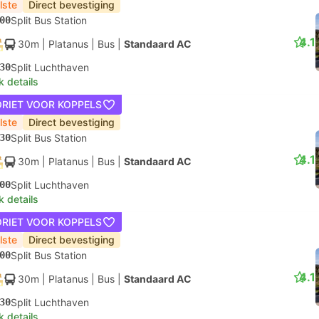
lste
Direct bevestiging
00
Split Bus Station
4.1
30m
| Platanus
|
Bus
|
Standaard AC
30
Split Luchthaven
k details
ORIET VOOR KOPPELS
lste
Direct bevestiging
30
Split Bus Station
4.1
30m
| Platanus
|
Bus
|
Standaard AC
00
Split Luchthaven
k details
ORIET VOOR KOPPELS
lste
Direct bevestiging
00
Split Bus Station
4.1
30m
| Platanus
|
Bus
|
Standaard AC
30
Split Luchthaven
k details