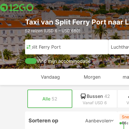
Taxi van Split Ferry Port naar 
52 reizen (USD 6 – USD 680)
Split Ferry Port
Luchthav
Vind mijn accommodatie
Vandaag
Morgen
ma
Bussen
42
Alle
52
Vanaf USD 6
V
Sne
Sorteren op
Aanbevolen
06: