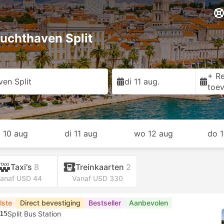
Luchthaven Split
+ Re
en Split
di 11 aug.
toe
 10 aug
di 11 aug
wo 12 aug
do 
Taxi's
8
Treinkaarten
2
anaf USD 44
Vanaf USD 330
lste
Direct bevestiging
Bestseller
Aanbevolen
15
Split Bus Station