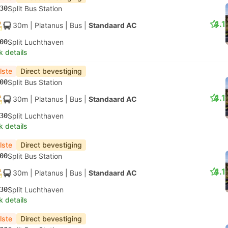
30
Split Bus Station
4.1
30m
| Platanus
|
Bus
|
Standaard AC
00
Split Luchthaven
k details
lste
Direct bevestiging
00
Split Bus Station
4.1
30m
| Platanus
|
Bus
|
Standaard AC
30
Split Luchthaven
k details
lste
Direct bevestiging
00
Split Bus Station
4.1
30m
| Platanus
|
Bus
|
Standaard AC
30
Split Luchthaven
k details
lste
Direct bevestiging