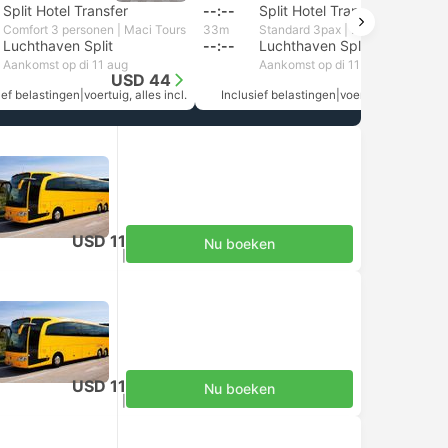
Split Hotel Transfer
--:--
Split Hotel Transfer
Comfort 3 personen | Maci Tours
33m
Standard 3pax | Daytrip private transfer with English speaking driver
Luchthaven Split
--:--
Luchthaven Split
Aankomst op di 11 aug
Aankomst op di 11 aug
USD 44
USD 51
ief belastingen
|
voertuig, alles incl.
Inclusief belastingen
|
voertuig, alles incl.
USD 11
Nu boeken
Inclusief belastingen
|
per volwassene
USD 11
Nu boeken
Inclusief belastingen
|
per volwassene