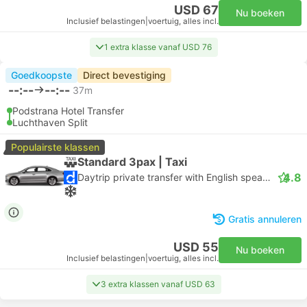
USD 67
Nu boeken
Inclusief belastingen
|
voertuig, alles incl.
1 extra klasse vanaf USD 76
Goedkoopste
Direct bevestiging
--:--
--:--
37m
Podstrana Hotel Transfer
Luchthaven Split
Populairste klassen
Standard 3pax | Taxi
4.8
Daytrip private transfer with English speaking driver
Gratis annuleren
USD 55
Nu boeken
Inclusief belastingen
|
voertuig, alles incl.
3 extra klassen vanaf USD 63