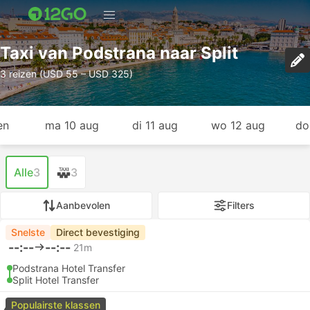
Taxi van Podstrana naar Split
3 reizen (USD 55 – USD 325)
en
ma 10 aug
di 11 aug
wo 12 aug
do
Alle
3
3
Aanbevolen
Filters
Snelste
Direct bevestiging
--:--
--:--
21m
Podstrana Hotel Transfer
Split Hotel Transfer
Populairste klassen