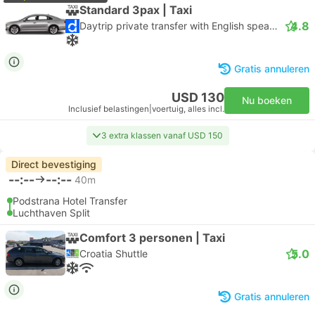
Standard 3pax | Taxi
4.8
Daytrip private transfer with English speaking driver
Gratis annuleren
USD 130
Nu boeken
Inclusief belastingen
|
voertuig, alles incl.
3 extra klassen vanaf USD 150
Direct bevestiging
--:--
--:--
40m
Podstrana Hotel Transfer
Luchthaven Split
Comfort 3 personen | Taxi
5.0
Croatia Shuttle
Gratis annuleren