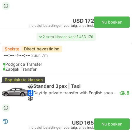
USD 172
Nu boeken
Inclusief belastingen
|
voertuig, alles incl.
2 extra klassen vanaf USD 179
Snelste
Direct bevestiging
--:--
--:--
2uur, 7m
Podgorica Transfer
Zabljak Transfer
Populairste klassen
Standard 3pax | Taxi
4.8
Daytrip private transfer with English speaking driver
USD 165
Nu boeken
Inclusief belastingen
|
voertuig, alles incl.