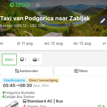
Taxi van Podgorica naar Zabljak
5 reizen (USD 12 – USD 236)
en
di 11 aug
wo 12 aug
do 13 aug
vr
Alle
5
2
3
Aanbevolen
Filters
Goedkoopste
Direct bevestiging
05:45
08:30
2uur, 45m
Podgorica Bushalte
Zabljak Bus Station
Standaard AC | Bus
2.6
Stanisic Doo