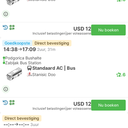
USD 12
Nu boeken
Inclusief belastingen
|
per volwassene
Goedkoopste
Direct bevestiging
14:38
17:09
2uur, 31m
Podgorica Bushalte
Zabljak Bus Station
Standaard AC | Bus
2.6
Stanisic Doo
USD 12
Nu boeken
Inclusief belastingen
|
per volwassene
Direct bevestiging
--:--
--:--
3uur