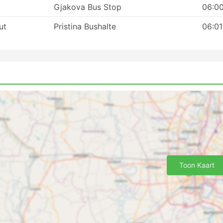
s de populairste periodes kan het nodig zijn vooraf te
Gjakova Bus Stop
06:0
 niet altijd mogelijk is om op het busstation te verschijnen
ut
Pristina Bushalte
06:01
ts kunnen allemaal uitverkocht zijn, dus plan je reis
Toon Kaart