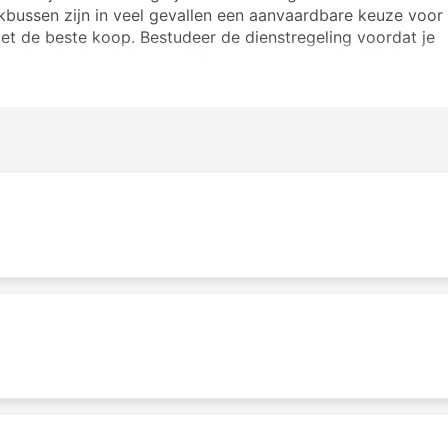
kbussen zijn in veel gevallen een aanvaardbare keuze voor
niet de beste koop. Bestudeer de dienstregeling voordat je
worden bediend door nachtbussen, en sommige bieden
ke reizen. Reserveer je busticket online bij Tirana Metropol
je om het beste ticket en de beste klasse te kiezen.
minals
van Tirana Metropol naartoe rijden zijn:
ngen