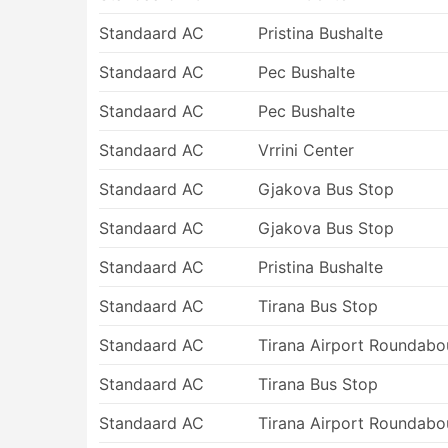
altijd bij de prijs inbegrepen.
Standaard AC
Pristina Bushalte
Als je bereid bent meer uit te geven, bi
met business class in een vliegtuig, met
Standaard AC
Pec Bushalte
en vele andere extraatjes om van je rei
Standaard AC
Pec Bushalte
Nadelen van reizen per bus
Standaard AC
Vrrini Center
Nieuwere intercity busterminals liggen v
Standaard AC
Gjakova Bus Stop
de bussen de files in de stad kunnen ver
Standaard AC
Gjakova Bus Stop
reizigers. Het bereiken van zo'n termi
beperkingen gelden voor voertuigen die 
Standaard AC
Pristina Bushalte
moet gebruiken om er te komen. Dit lei
opgedreven. Reken ook extra tijd als je ti
Standaard AC
Tirana Bus Stop
vertrekpunt niet kent.
Standaard AC
Bussen zijn waarschijnlijk het vervoermid
Tirana Airport Roundabo
zijn sterk afhankelijk van de situatie o
Standaard AC
Tirana Bus Stop
wegwerkzaamheden, omleidingen of ander
weekend, het hoogseizoen of nationale 
Standaard AC
Tirana Airport Roundabo
over voor verbindingen.