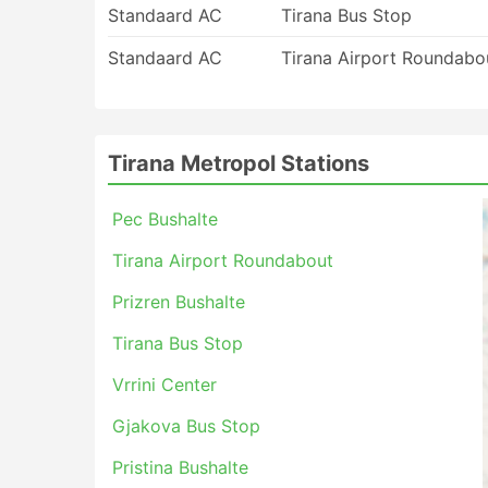
Voor reizen op bepaalde routes of tijden
Standaard AC
Tirana Bus Stop
reserveren. Houd er rekening mee dat het
Standaard AC
Tirana Airport Roundabo
en op de volgende bus te springen - ticke
zorgvuldig.
Tirana Metropol Stations
Pec Bushalte
Tirana Airport Roundabout
Prizren Bushalte
Tirana Bus Stop
Vrrini Center
Gjakova Bus Stop
Pristina Bushalte