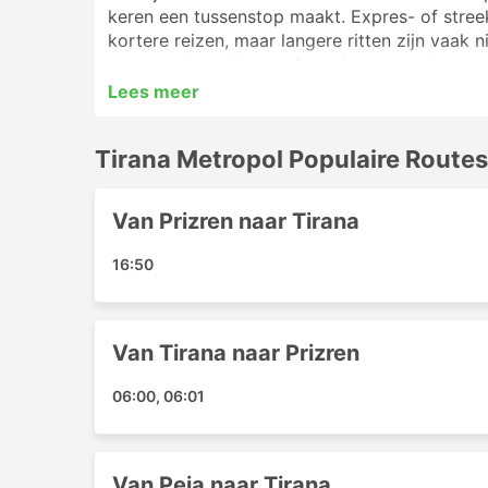
keren een tussenstop maakt. Expres- of stree
kortere reizen, maar langere ritten zijn vaak 
gaat, want veel langeafstandsbestemmingen 
bredere stoelen of slaapplaatsen voor dergelij
Lees meer
De beoordelingen van andere reizigers helpen 
Tirana Metropol - Populaire Ter
Tirana Metropol Populaire Routes
De belangrijkste busterminals waar de bussen 
Van Prizren naar Tirana
Pec Bushalte
16:50
Tirana Airport Roundabout
Tirana Bus Stop
Vrrini Center
Van Tirana naar Prizren
Gjakova Bus Stop
Pristina Bushalte
06:00, 06:01
Prizren Bushalte
Tirana Metropol Top Bestemmi
Van Peja naar Tirana