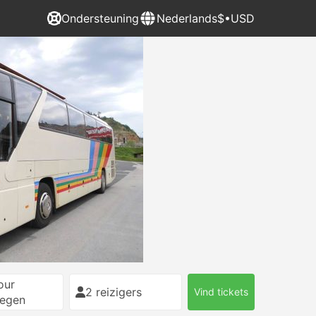
Ondersteuning
Nederlands
$•USD
our
2 reizigers
Vind tickets
egen