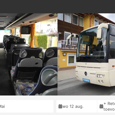
+ Ret
Mai
wo 12 aug.
toevo