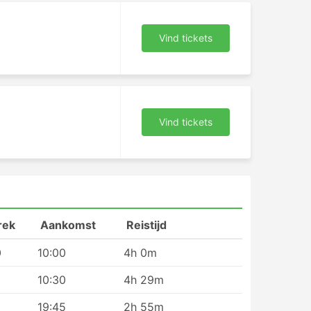
Vind tickets
Vind tickets
n.
rek
Aankomst
Reistijd
0
10:00
4h 0m
10:30
4h 29m
Op
19:45
2h 55m
na