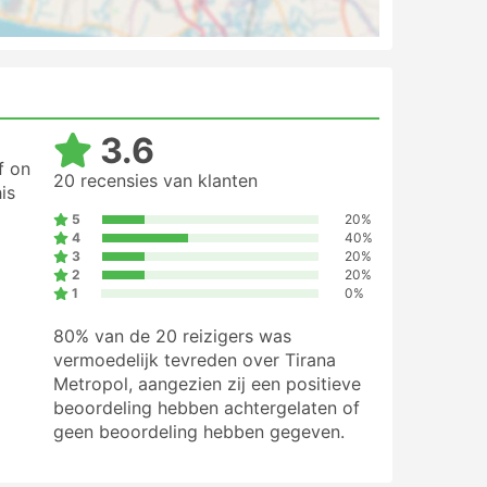
3.6
f on
20 recensies van klanten
is
5
20%
4
40%
3
20%
2
20%
1
0%
80%
van de 20 reizigers was
vermoedelijk tevreden over Tirana
Metropol, aangezien zij een positieve
beoordeling hebben achtergelaten of
geen beoordeling hebben gegeven.