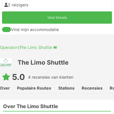
2 reizigers
Vind tickets
Vind mijn accommodatie
Operators
The Limo Shuttle 🚐
The Limo Shuttle
5.0
4 recensies van klanten
Over
Populaire Routes
Stations
Recensies
Ro
Over The Limo Shuttle