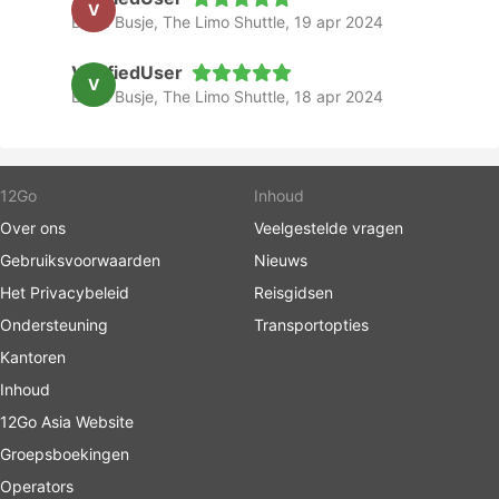
V
Busje Busje, The Limo Shuttle, 19 apr 2024
VerifiedUser
V
Busje Busje, The Limo Shuttle, 18 apr 2024
12Go
Inhoud
Over ons
Veelgestelde vragen
Gebruiksvoorwaarden
Nieuws
Het Privacybeleid
Reisgidsen
Ondersteuning
Transportopties
Kantoren
Inhoud
12Go Asia Website
Groepsboekingen
Operators