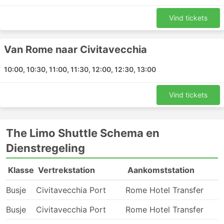
Rome Hotel Transfer
Vind tickets
Civitavecchia Port
Fiumicino Rome Hotel Transfer
Van Rome naar Civitavecchia
Rome Transfer
10:00, 10:30, 11:00, 11:30, 12:00, 12:30, 13:00
Fiumicino Transfer
Civitavecchia Port.
Vind tickets
The Limo Shuttle – Populaire
bestemmingen
The Limo Shuttle Schema en
Enkele van de populairste routes op de routekaart van
Dienstregeling
The Limo Shuttle zijn onder andere:
Klasse
Vertrekstation
Aankomststation
Civitavecchia - Rome
Rome - Civitavecchia
Busje
Civitavecchia Port
Rome Hotel Transfer
0
Fiumicino - Civitavecchia
Busje
Civitavecchia Port
Rome Hotel Transfer
0
Civitavecchia - Fiumicino
Rome Luchthaven - Civitavecchia