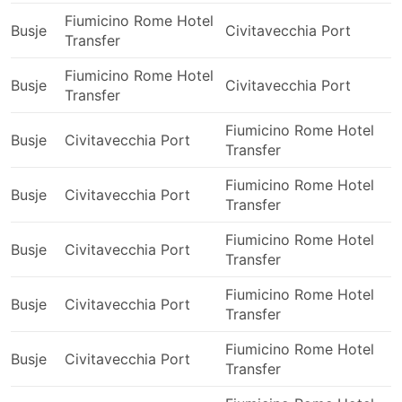
Reizen met een minibusje: Voor- en
Fiumicino Rome Hotel
Busje
Civitavecchia Port
1
Transfer
nadelen
Fiumicino Rome Hotel
Busje
Civitavecchia Port
1
Voordelen van minibusjes
Transfer
Fiumicino Rome Hotel
Busjes kunnen de enige manier zijn om sommige
Busje
Civitavecchia Port
0
Transfer
van de meest afgelegen bestemmingen te
bereiken, kleinere steden of dorpen die niet
Fiumicino Rome Hotel
verbonden zijn met grote bussen of treinen.
Busje
Civitavecchia Port
0
Transfer
Busjes kunnen je ook naar sommige eilanden
brengen die met het vasteland verbonden zijn
Fiumicino Rome Hotel
Busje
Civitavecchia Port
0
door grote autoveerboten die door grote bussen
Transfer
niet kunnen worden gebruikt.
Fiumicino Rome Hotel
Omdat busjes kleiner zijn dan grote bussen, zijn
Busje
Civitavecchia Port
0
Transfer
busjes wendbaarder op de weg. Dit resulteert
soms in een kortere reistijd, vooral als je
Fiumicino Rome Hotel
bestemming niet ver weg is.
Busje
Civitavecchia Port
0
Transfer
Hoewel busjes onderweg een officiële halte
hebben, kunnen ze je ook op een meer geschikte