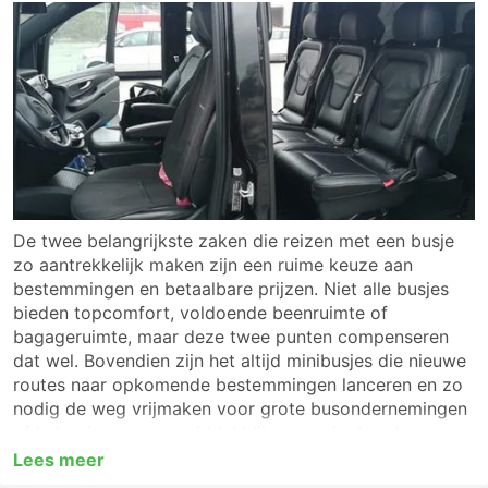
De twee belangrijkste zaken die reizen met een busje
zo aantrekkelijk maken zijn een ruime keuze aan
bestemmingen en betaalbare prijzen. Niet alle busjes
bieden topcomfort, voldoende beenruimte of
bagageruimte, maar deze twee punten compenseren
dat wel. Bovendien zijn het altijd minibusjes die nieuwe
routes naar opkomende bestemmingen lanceren en zo
nodig de weg vrijmaken voor grote busondernemingen
of het enige vervoermiddel blijven om je daar te
brengen. Busjes bieden vaak een snellere service dan
Lees meer
grote bussen, een flexibelere dienstregeling en passen