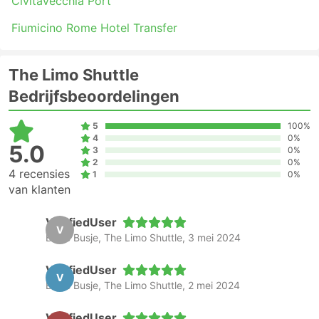
Civitavecchia Port
Fiumicino Rome Hotel Transfer
The Limo Shuttle
Bedrijfsbeoordelingen
5
100%
4
0%
5.0
3
0%
2
0%
4 recensies
1
0%
van klanten
VerifiedUser
V
Busje Busje, The Limo Shuttle, 3 mei 2024
VerifiedUser
V
Busje Busje, The Limo Shuttle, 2 mei 2024
VerifiedUser