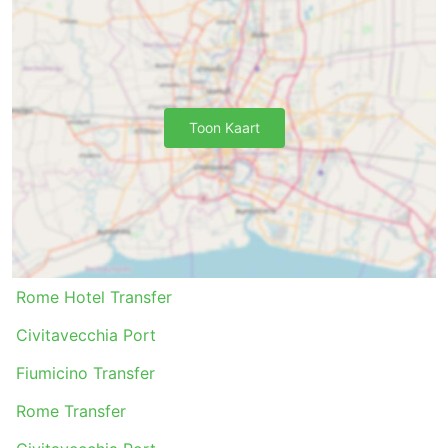
routes vertrekken de busjes alleen als ze vol zijn.
Vraag dit na bij je vervoerder voordat je je ticket
koopt, anders kan je veel langer dan verwacht
moeten wachten tot het busje vol is.
Niet elke chauffeur houdt zich aan de
verkeersregels. Sommige bedrijven installeren
Toon Kaart
snelheidscontrole-eenheden op hun voertuigen,
maar het komt niet zelden voor dat dit apparaat
de hele rit piept terwijl de bestuurder er niet op
let. Vergeet niet je veiligheidsgordel om te doen
als je met een busje reist. Houd er wel rekening
mee dat je soms goed moet zoeken om de
veiligheidsgordel te vinden.
Voor wie gevoelig is voor reisziekte is er een
Rome Hotel Transfer
goed advies: neem je medicijnen een half uur voor
Civitavecchia Port
je reis met een minibusje in, vooral als je route
bochtige stukken omvat. In een busje is de kans
Fiumicino Transfer
groter dat je je reisziek voelt dan in een bus.
Rome Transfer