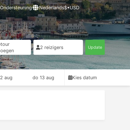
Ondersteuning
Nederlands
$•USD
tour
2 reizigers
Update
voegen
2 aug
do 13 aug
Kies datum