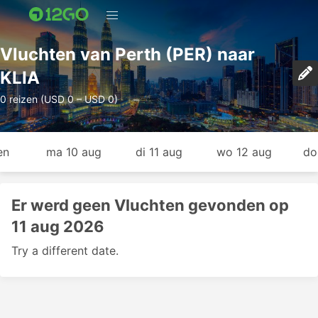
Vluchten van Perth (PER) naar
KLIA
0 reizen (USD 0 – USD 0)
en
ma 10 aug
di 11 aug
wo 12 aug
do
Er werd geen Vluchten gevonden op
11 aug 2026
Try a different date.