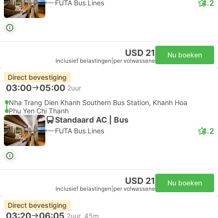
4.2
FUTA Bus Lines
USD 21
Nu boeken
Inclusief belastingen
|
per volwassene
Direct bevestiging
03:00
05:00
2uur
Nha Trang Dien Khanh Southern Bus Station, Khanh Hoa
Phu Yen Chi Thanh
Standaard AC | Bus
4.2
FUTA Bus Lines
USD 21
Nu boeken
Inclusief belastingen
|
per volwassene
Direct bevestiging
03:20
06:05
2uur, 45m