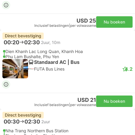
USD 25
Nu boeken
Inclusief belastingen
|
per volwassene
Direct bevestiging
00:20
02:30
2uur, 10m
Dien Khanh Lac Long Quan, Khanh Hoa
Phu Lam Bushalte, Phu Yen
Standaard AC | Bus
4.2
FUTA Bus Lines
USD 21
Nu boeken
Inclusief belastingen
|
per volwassene
Direct bevestiging
00:30
02:30
2uur
Nha Trang Northern Bus Station