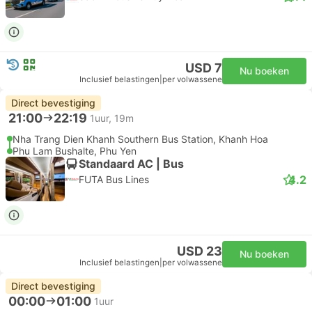
USD 7
Nu boeken
Inclusief belastingen
|
per volwassene
Direct bevestiging
21:00
22:19
1uur, 19m
Nha Trang Dien Khanh Southern Bus Station, Khanh Hoa
Phu Lam Bushalte, Phu Yen
Standaard AC | Bus
4.2
FUTA Bus Lines
USD 23
Nu boeken
Inclusief belastingen
|
per volwassene
Direct bevestiging
00:00
01:00
1uur