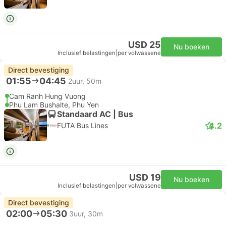
USD 25
Nu boeken
Inclusief belastingen
|
per volwassene
Direct bevestiging
01:55
04:45
2uur, 50m
Cam Ranh Hung Vuong
Phu Lam Bushalte, Phu Yen
Standaard AC | Bus
4.2
FUTA Bus Lines
USD 19
Nu boeken
Inclusief belastingen
|
per volwassene
Direct bevestiging
02:00
05:30
3uur, 30m