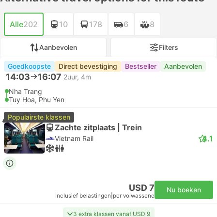
Alle
202
10
178
6
8
Aanbevolen
Filters
Goedkoopste
Direct bevestiging
Bestseller
Aanbevolen
14:03
16:07
2uur, 4m
Nha Trang
Tuy Hoa, Phu Yen
Populairste klassen
Zachte zitplaats | Trein
4.1
Vietnam Rail
USD 7
Nu boeken
Inclusief belastingen
|
per volwassene
3 extra klassen vanaf USD 9