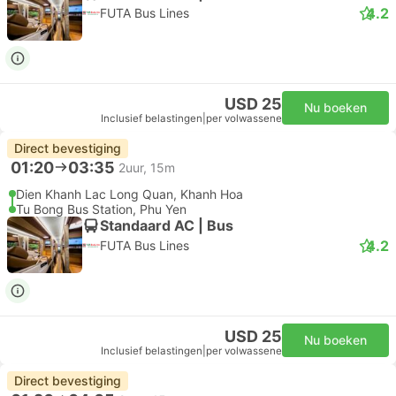
4.2
FUTA Bus Lines
USD 25
Nu boeken
Inclusief belastingen
|
per volwassene
Direct bevestiging
01:20
03:35
2uur, 15m
Dien Khanh Lac Long Quan, Khanh Hoa
Tu Bong Bus Station, Phu Yen
Standaard AC | Bus
4.2
FUTA Bus Lines
USD 25
Nu boeken
Inclusief belastingen
|
per volwassene
Direct bevestiging