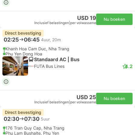
USD 19
Nu boeken
Inclusief belastingen
|
per volwassene
Direct bevestiging
02:25
06:45
4uur, 20m
Khanh Hoa Cam Duc, Nha Trang
Phu Yen Dong Hoa
Standaard AC | Bus
4.2
FUTA Bus Lines
USD 25
Nu boeken
Inclusief belastingen
|
per volwassene
Direct bevestiging
02:30
07:30
5uur
176 Tran Quy Cap, Nha Trang
Phu Lam Bushalte, Phu Yen