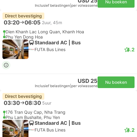
USD 25
Nu boeken
Inclusief belastingen
|
per volwassene
Direct bevestiging
03:20
06:05
2uur, 45m
Dien Khanh Lac Long Quan, Khanh Hoa
Phu Yen Dong Hoa
Standaard AC | Bus
4.2
FUTA Bus Lines
USD 25
Nu boeken
Inclusief belastingen
|
per volwassene
Direct bevestiging
03:30
08:30
5uur
176 Tran Quy Cap, Nha Trang
Phu Lam Bushalte, Phu Yen
Standaard AC | Bus
4.2
FUTA Bus Lines