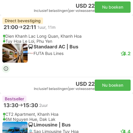
USD 22
Nu boeken
Inclusief belastingen
|
per volwassene
Direct bevestiging
21:00
22:11
1uur, 11m
Dien Khanh Lac Long Quan, Khanh Hoa
Tuy Hoa Le Loi, Phu Yen
Standaard AC | Bus
4.2
FUTA Bus Lines
USD 22
Nu boeken
Inclusief belastingen
|
per volwassene
Bestseller
13:30
15:30
2uur
CT2 Apartment, Khanh Hoa
6M Nguyen Hue, Dak Lak
Limousine | Bus
4.4
Sao Limousine Tuy Hoa