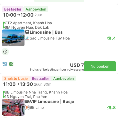
Bestseller
Aanbevolen
10:00
12:00
2uur
CT2 Apartment, Khanh Hoa
6M Nguyen Hue, Dak Lak
Limousine | Bus
4.4
Sao Limousine Tuy Hoa
USD 7
Nu boeken
Inclusief belastingen
|
per volwassene
Snelste busje
Bestseller
Aanbevolen
11:00
13:30
2uur, 30m
BB Limousine Nha Trang, Khanh Hoa
13 Nguyen Trai, Phu Yen
VIP Limousine | Busje
4.8
BB Limo