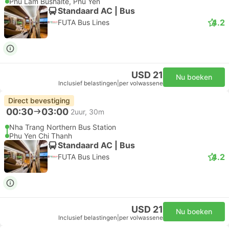
Phu Lam Bushalte, Phu Yen
Standaard AC | Bus
4.2
FUTA Bus Lines
USD 21
Nu boeken
Inclusief belastingen
|
per volwassene
Direct bevestiging
00:30
03:00
2uur, 30m
Nha Trang Northern Bus Station
Phu Yen Chi Thanh
Standaard AC | Bus
4.2
FUTA Bus Lines
USD 21
Nu boeken
Inclusief belastingen
|
per volwassene