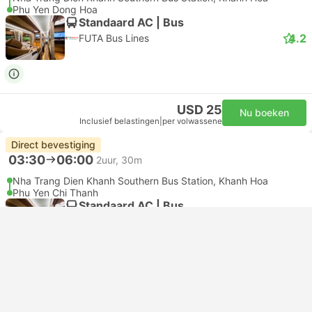
Phu Yen Dong Hoa
Standaard AC | Bus
4.2
FUTA Bus Lines
USD 25
Nu boeken
Inclusief belastingen
|
per volwassene
Direct bevestiging
03:30
06:00
2uur, 30m
Nha Trang Dien Khanh Southern Bus Station, Khanh Hoa
Phu Yen Chi Thanh
Standaard AC | Bus
4.2
FUTA Bus Lines
USD 25
Nu boeken
Inclusief belastingen
|
per volwassene