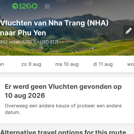
Vluchten van Nha Trang (NHA)
naar Phu Yen
202 reizen (USD 7 – USD 217)
en
zo 9 aug
ma 10 aug
di 11 aug
wo
Er werd geen Vluchten gevonden op
10 aug 2026
Overweeg een andere keuze of probeer een andere
datum.
Alternative travel options for this route