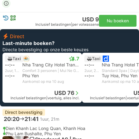
USD 9
Nu boeken
Inclusief belastingen
|
per volwassene
Direct
Last-minute boeken?
Directe bevestiging op onze beste keuzes
4.7
Taxi
Taxi
--:--
Nha Trang City Hotel Transfer
--:--
Nha Trang Hotel T
2uur, 10m
Comfort 3 personen | Mui Ne Go Travel
2uur, 20m
--:--
Phu Yen
--:--
Tuy Hoa, Phu Yen
Aankomst op ma 10 aug
Aankomst op ma 10 
USD 76
U
Inclusief belastingen
|
voertuig, alles incl.
Inclusief belastingen
|
voertui
Direct bevestiging
20:20
21:41
1uur, 21m
Dien Khanh Lac Long Quan, Khanh Hoa
Phu Lam Bushalte, Phu Yen