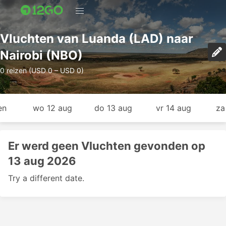
Vluchten van Luanda (LAD) naar
Nairobi (NBO)
0 reizen (USD 0 – USD 0)
en
wo 12 aug
do 13 aug
vr 14 aug
za
Er werd geen Vluchten gevonden op
13 aug 2026
Try a different date.