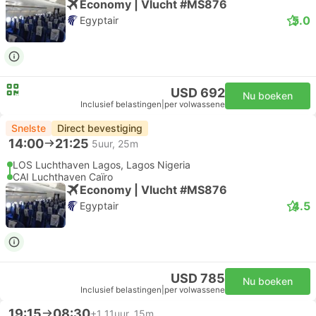
Economy | Vlucht #MS876
5.0
Egyptair
USD 692
Nu boeken
Inclusief belastingen
|
per volwassene
Snelste
Direct bevestiging
14:00
21:25
5uur, 25m
LOS Luchthaven Lagos, Lagos Nigeria
CAI Luchthaven Caïro
Economy | Vlucht #MS876
4.5
Egyptair
USD 785
Nu boeken
Inclusief belastingen
|
per volwassene
19:15
08:30
+1
11uur, 15m