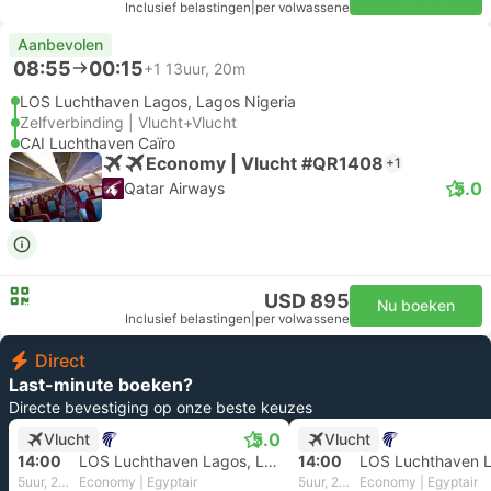
Inclusief belastingen
|
per volwassene
Aanbevolen
08:55
00:15
+1
13uur, 20m
LOS Luchthaven Lagos, Lagos Nigeria
Zelfverbinding | Vlucht+Vlucht
CAI Luchthaven Caïro
Economy | Vlucht #QR1408
+1
5.0
Qatar Airways
USD 895
Nu boeken
Inclusief belastingen
|
per volwassene
Direct
Last-minute boeken?
Directe bevestiging op onze beste keuzes
5.0
Vlucht
Vlucht
14:00
LOS Luchthaven Lagos, Lagos Nigeria
14:00
5uur, 25m
Economy | Egyptair
5uur, 25m
Economy | Egyptair