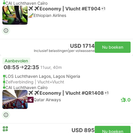
CAI Luchthaven Caïro
Economy | Vlucht #ET904
+1
Ethiopian Airlines
USD 1714
Nu boeken
Inclusief belastingen
|
per volwassene
Aanbevolen
08:55
22:35
11uur, 40m
LOS Luchthaven Lagos, Lagos Nigeria
Zelfverbinding | Vlucht+Vlucht
CAI Luchthaven Caïro
Economy | Vlucht #QR1408
+1
5.0
Qatar Airways
USD 895
Nu boeken