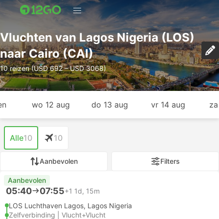
Vluchten van Lagos Nigeria (LOS)
naar Cairo (CAI)
10 reizen (USD 692 – USD 3068)
en
wo 12 aug
do 13 aug
vr 14 aug
za
Alle
10
10
Aanbevolen
Filters
Aanbevolen
05:40
07:55
+1
1d, 15m
LOS Luchthaven Lagos, Lagos Nigeria
Zelfverbinding | Vlucht+Vlucht