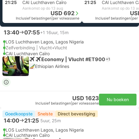
21:25
CAI Luchthaven Caïro
21:25
CAI Luchthaven C
Aankomst op do 13 aug
Aankomst op do 13 a
USD 692
US
Inclusief belastingen
|
per volwassene
Inclusief belastingen
|
per
13:40
07:55
+1
16uur, 15m
LOS Luchthaven Lagos, Lagos Nigeria
Zelfverbinding | Vlucht+Vlucht
CAI Luchthaven Caïro
Economy | Vlucht #ET900
+1
Ethiopian Airlines
USD 1623
Nu boeken
Inclusief belastingen
|
per volwassene
Goedkoopste
Snelste
Direct bevestiging
14:00
21:25
5uur, 25m
LOS Luchthaven Lagos, Lagos Nigeria
CAI Luchthaven Caïro