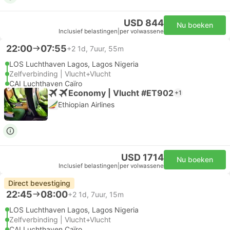
USD 844
Nu boeken
Inclusief belastingen
|
per volwassene
22:00
07:55
+2
1d, 7uur, 55m
LOS Luchthaven Lagos, Lagos Nigeria
Zelfverbinding | Vlucht+Vlucht
CAI Luchthaven Caïro
Economy | Vlucht #ET902
+1
Ethiopian Airlines
USD 1714
Nu boeken
Inclusief belastingen
|
per volwassene
Direct bevestiging
22:45
08:00
+2
1d, 7uur, 15m
LOS Luchthaven Lagos, Lagos Nigeria
Zelfverbinding | Vlucht+Vlucht
CAI Luchthaven Caïro