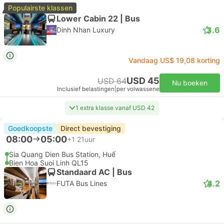
Populairste klassen
Lower Cabin 22 | Bus
3.6
Dinh Nhan Luxury
Vandaag US$ 19,08 korting
USD 45
USD 64
Nu boeken
Inclusief belastingen
|
per volwassene
1 extra klasse vanaf USD 42
Goedkoopste
Direct bevestiging
08:00
05:00
+1
21uur
Sia Quang Dien Bus Station, Huế
Bien Hoa Suoi Linh QL15
Standaard AC | Bus
4.2
FUTA Bus Lines