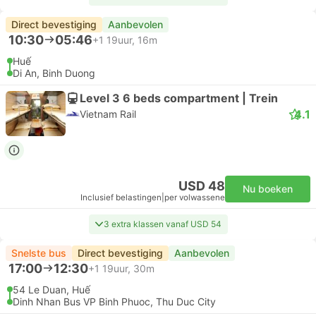
Direct bevestiging
Aanbevolen
10:30
05:46
+1
19uur, 16m
Huế
Di An, Binh Duong
Level 3 6 beds compartment | Trein
4.1
Vietnam Rail
USD 48
Nu boeken
Inclusief belastingen
|
per volwassene
3 extra klassen vanaf USD 54
Snelste bus
Direct bevestiging
Aanbevolen
17:00
12:30
+1
19uur, 30m
54 Le Duan, Huế
Dinh Nhan Bus VP Binh Phuoc, Thu Duc City