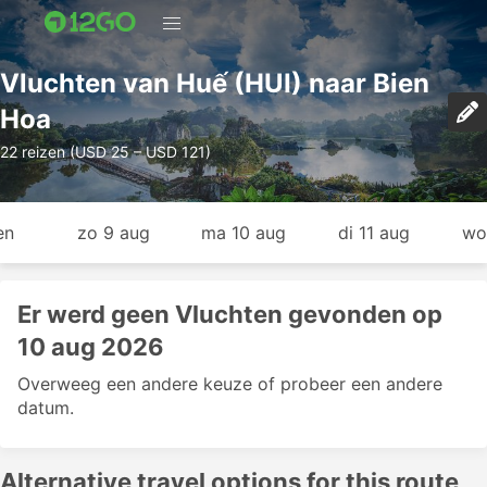
Vluchten van Huế (HUI) naar Bien
Hoa
22 reizen (USD 25 – USD 121)
en
zo 9 aug
ma 10 aug
di 11 aug
wo
Er werd geen Vluchten gevonden op
10 aug 2026
Overweeg een andere keuze of probeer een andere
datum.
Alternative travel options for this route