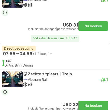
USD 31
Nu boeken
Inclusief belastingen
|
per volwassene
4 extra klassen vanaf USD 47
Direct bevestiging
07:55
04:56
+1
21uur, 1m
Huế
Di An, Binh Duong
Zachte zitplaats | Trein
4.1
Vietnam Rail
USD 32
Nu boeken
Inclusief belastingen
|
per volwassene