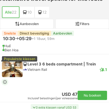
Alle
22
10
12
Aanbevolen
Filters
Snelste
Direct bevestiging
Aanbevolen
10:30
05:29
+1
18uur, 59m
Huế
Bien Hoa
Populairste klassen
Level 3 6 beds compartment | Trein
4.1
Vietnam Rail
USD 47
Nu boeken
Inclusief belastingen
|
per volwassene
3 extra klassen vanaf USD 53