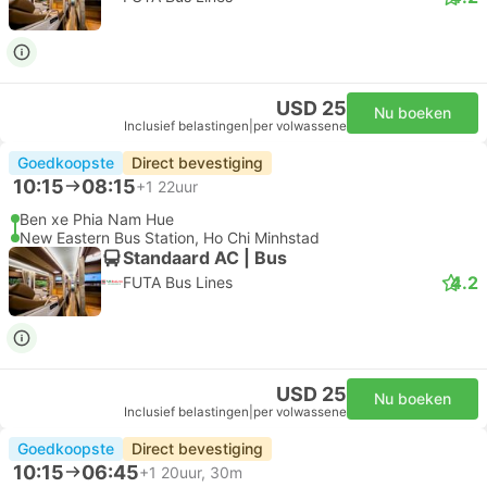
USD 25
Nu boeken
Inclusief belastingen
|
per volwassene
Goedkoopste
Direct bevestiging
10:15
08:15
+1
22uur
Ben xe Phia Nam Hue
New Eastern Bus Station, Ho Chi Minhstad
Standaard AC | Bus
4.2
FUTA Bus Lines
USD 25
Nu boeken
Inclusief belastingen
|
per volwassene
Goedkoopste
Direct bevestiging
10:15
06:45
+1
20uur, 30m