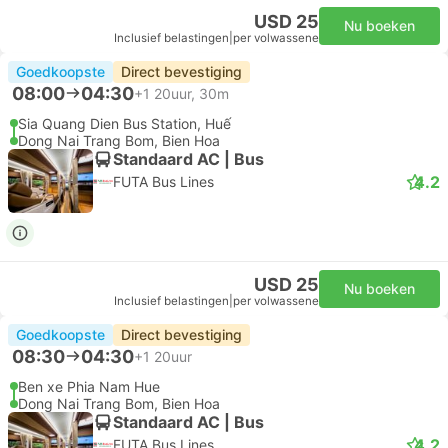
USD 25
Nu boeken
Inclusief belastingen
|
per volwassene
Goedkoopste
Direct bevestiging
08:00
04:30
+1
20uur, 30m
Sia Quang Dien Bus Station, Huế
Dong Nai Trang Bom, Bien Hoa
Standaard AC | Bus
4.2
FUTA Bus Lines
USD 25
Nu boeken
Inclusief belastingen
|
per volwassene
Goedkoopste
Direct bevestiging
08:30
04:30
+1
20uur
Ben xe Phia Nam Hue
Dong Nai Trang Bom, Bien Hoa
Standaard AC | Bus
4.2
FUTA Bus Lines