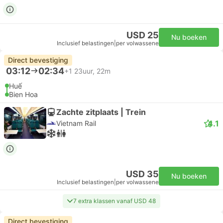
USD 25
Nu boeken
Inclusief belastingen
|
per volwassene
Direct bevestiging
03:12
02:34
+1
23uur, 22m
Huế
Bien Hoa
Zachte zitplaats | Trein
4.1
Vietnam Rail
USD 35
Nu boeken
Inclusief belastingen
|
per volwassene
7 extra klassen vanaf USD 48
Direct bevestiging