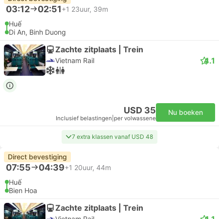
03:12
02:51
+1
23uur, 39m
Huế
Di An, Binh Duong
Zachte zitplaats | Trein
4.1
Vietnam Rail
USD 35
Nu boeken
Inclusief belastingen
|
per volwassene
7 extra klassen vanaf USD 48
Direct bevestiging
07:55
04:39
+1
20uur, 44m
Huế
Bien Hoa
Zachte zitplaats | Trein
4.1
Vietnam Rail