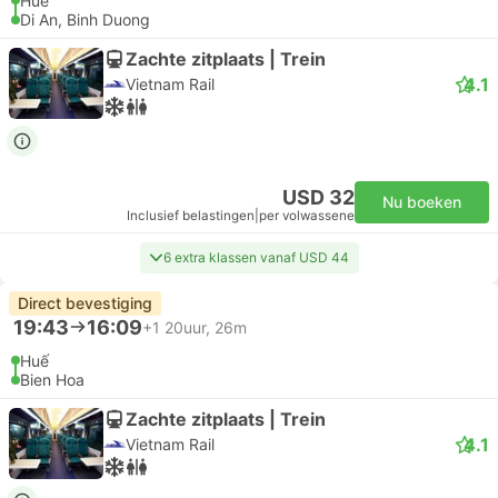
Huế
Di An, Binh Duong
Zachte zitplaats | Trein
4.1
Vietnam Rail
USD 32
Nu boeken
Inclusief belastingen
|
per volwassene
6 extra klassen vanaf USD 44
Direct bevestiging
19:43
16:09
+1
20uur, 26m
Huế
Bien Hoa
Zachte zitplaats | Trein
4.1
Vietnam Rail