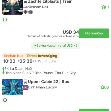
Zachte zitplaats | Trein
4.1
Vietnam Rail
USD 34
Nu boeken
Inclusief belastingen
|
per volwassene
6 extra klassen vanaf USD 43
Snelste bus
Direct bevestiging
10:00
05:30
+1
19uur, 30m
54 Le Duan, Huế
Dinh Nhan Bus VP Binh Phuoc, Thu Duc City
Upper Cabin 22 | Bus
3.6
Dinh Nhan Luxury