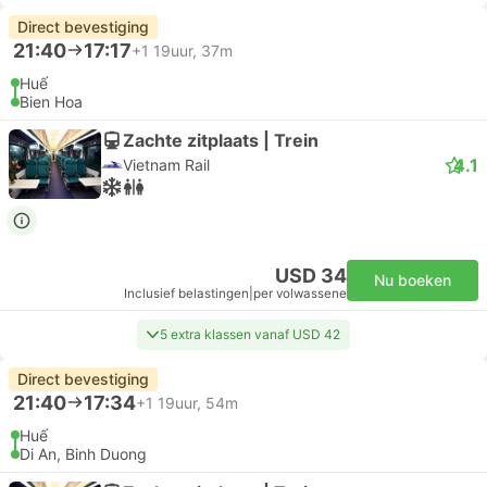
Direct bevestiging
21:40
17:17
+1
19uur, 37m
Huế
Bien Hoa
Zachte zitplaats | Trein
4.1
Vietnam Rail
USD 34
Nu boeken
Inclusief belastingen
|
per volwassene
5 extra klassen vanaf USD 42
Direct bevestiging
21:40
17:34
+1
19uur, 54m
Huế
Di An, Binh Duong