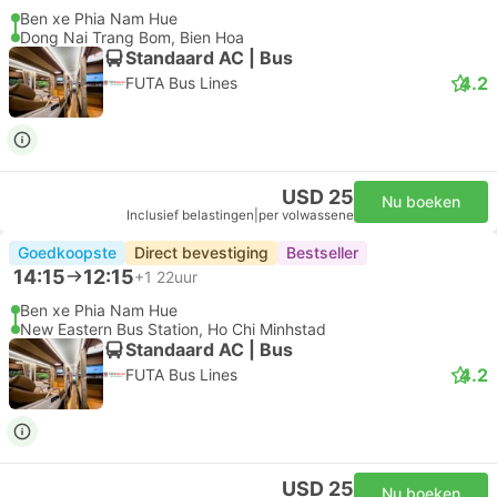
Ben xe Phia Nam Hue
Dong Nai Trang Bom, Bien Hoa
Standaard AC | Bus
4.2
FUTA Bus Lines
USD 25
Nu boeken
Inclusief belastingen
|
per volwassene
Goedkoopste
Direct bevestiging
Bestseller
14:15
12:15
+1
22uur
Ben xe Phia Nam Hue
New Eastern Bus Station, Ho Chi Minhstad
Standaard AC | Bus
4.2
FUTA Bus Lines
USD 25
Nu boeken