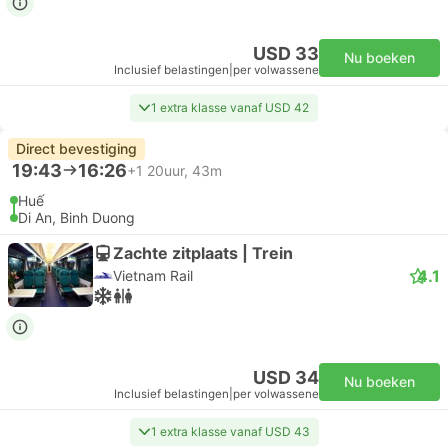
USD 33
Nu boeken
Inclusief belastingen
|
per volwassene
1 extra klasse vanaf USD 42
Direct bevestiging
19:43
16:26
+1
20uur, 43m
Huế
Di An, Binh Duong
Zachte zitplaats | Trein
4.1
Vietnam Rail
USD 34
Nu boeken
Inclusief belastingen
|
per volwassene
1 extra klasse vanaf USD 43