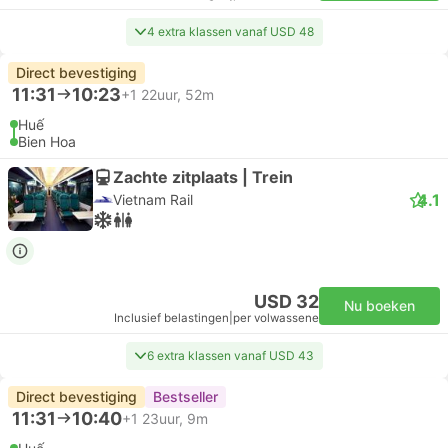
4 extra klassen vanaf USD 48
Direct bevestiging
11:31
10:23
+1
22uur, 52m
Huế
Bien Hoa
Zachte zitplaats | Trein
4.1
Vietnam Rail
USD 32
Nu boeken
Inclusief belastingen
|
per volwassene
6 extra klassen vanaf USD 43
Direct bevestiging
Bestseller
11:31
10:40
+1
23uur, 9m