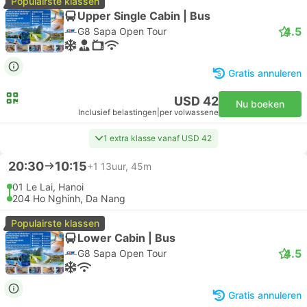
Populairste klassen
Upper Single Cabin | Bus
4.5
G8 Sapa Open Tour
Gratis annuleren
USD 42
Nu boeken
Inclusief belastingen
|
per volwassene
1 extra klasse vanaf USD 42
20:30
10:15
+1
13uur, 45m
01 Le Lai, Hanoi
204 Ho Nghinh, Da Nang
Populairste klassen
Lower Cabin | Bus
4.5
G8 Sapa Open Tour
Gratis annuleren