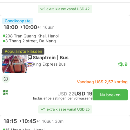
1 extra klasse vanaf USD 42
Goedkoopste
18:00
10:00
+1
16uur
208 Tran Quang Khai, Hanoi
3 Thang 2 street, Da Nang
Populairste klassen
Slaaptrein | Bus
3.9
King Express Bus
Vandaag US$ 2,57 korting
USD 19
USD 22
Nu boeken
Inclusief belastingen
|
per volwassene
1 extra klasse vanaf USD 25
18:15
10:45
+1
16uur, 30m
15 Hang Muoi, Hanoi