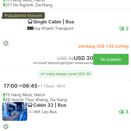
217 Ho Nghinh, Da Nang
Populairste klassen
Single Cabin | Bus
4.2
Duy Khanh Transport
Vandaag US$ 1,62 korting
USD 30
USD 32
Nu boeken
Inclusief belastingen
|
per volwassene
1 extra klasse vanaf USD 46
17:00
06:45
+1
13uur, 45m
15 Hang Muoi, Hanoi
28 Huynh Thuc Khang, Da Nang
Cabin 32 | Bus
4.3
Viet Lao Bus