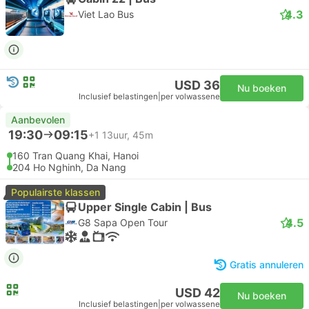
4.3
Viet Lao Bus
USD 36
Nu boeken
Inclusief belastingen
|
per volwassene
Aanbevolen
19:30
09:15
+1
13uur, 45m
160 Tran Quang Khai, Hanoi
204 Ho Nghinh, Da Nang
Populairste klassen
Upper Single Cabin | Bus
4.5
G8 Sapa Open Tour
Gratis annuleren
USD 42
Nu boeken
Inclusief belastingen
|
per volwassene