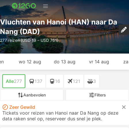
Vluchten van Hanoi (HAN) naar Da
Nang (DAD)
277 reizen (USD 19 – USD 761)
en
wo 12 aug
do 13 aug
vr 14 aug
za
Alle
277
137
16
121
3
Aanbevolen
Filters
Zeer Gewild
Tickets voor reizen van Hanoi naar Da Nang op deze
data raken snel op, reserveer dus snel je plek.