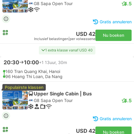
4.5
G8 Sapa Open Tour
Gratis annuleren
USD 42
Nu boeken
Inclusief belastingen
|
per volwassene
1 extra klasse vanaf USD 40
20:30
10:00
+1
13uur, 30m
160 Tran Quang Khai, Hanoi
96 Hoang Thi Loan, Da Nang
Populairste klassen
Upper Single Cabin | Bus
4.5
G8 Sapa Open Tour
Gratis annuleren
USD 42
Nu boeken