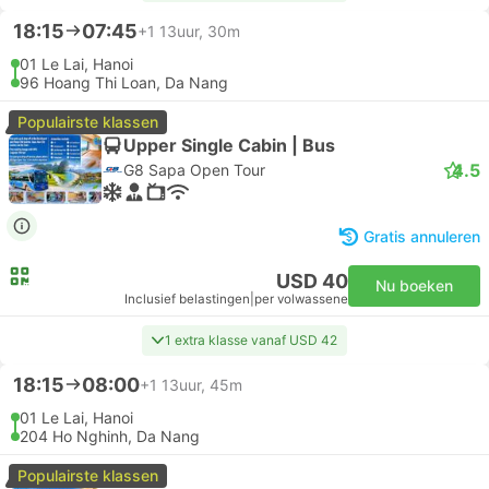
18:15
07:45
+1
13uur, 30m
01 Le Lai, Hanoi
96 Hoang Thi Loan, Da Nang
Populairste klassen
Upper Single Cabin | Bus
4.5
G8 Sapa Open Tour
Gratis annuleren
USD 40
Nu boeken
Inclusief belastingen
|
per volwassene
1 extra klasse vanaf USD 42
18:15
08:00
+1
13uur, 45m
01 Le Lai, Hanoi
204 Ho Nghinh, Da Nang
Populairste klassen