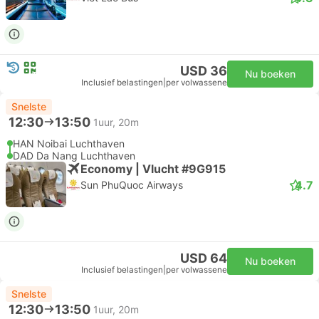
USD 36
Nu boeken
Inclusief belastingen
|
per volwassene
Snelste
12:30
13:50
1uur, 20m
HAN Noibai Luchthaven
DAD Da Nang Luchthaven
Economy | Vlucht #9G915
4.7
Sun PhuQuoc Airways
USD 64
Nu boeken
Inclusief belastingen
|
per volwassene
Snelste
12:30
13:50
1uur, 20m