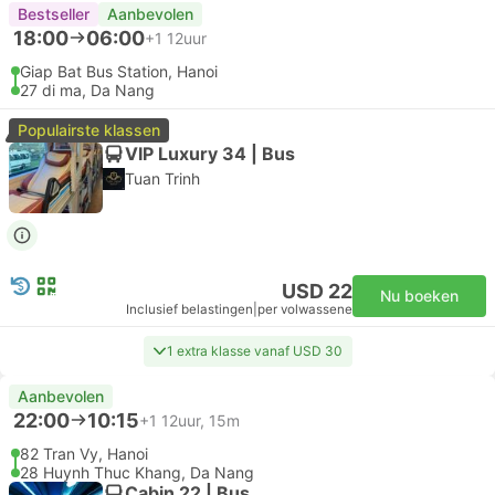
Bestseller
Aanbevolen
18:00
06:00
+1
12uur
Giap Bat Bus Station, Hanoi
27 di ma, Da Nang
Populairste klassen
VIP Luxury 34 | Bus
Tuan Trinh
USD 22
Nu boeken
Inclusief belastingen
|
per volwassene
1 extra klasse vanaf USD 30
Aanbevolen
22:00
10:15
+1
12uur, 15m
82 Tran Vy, Hanoi
28 Huynh Thuc Khang, Da Nang
Cabin 22 | Bus