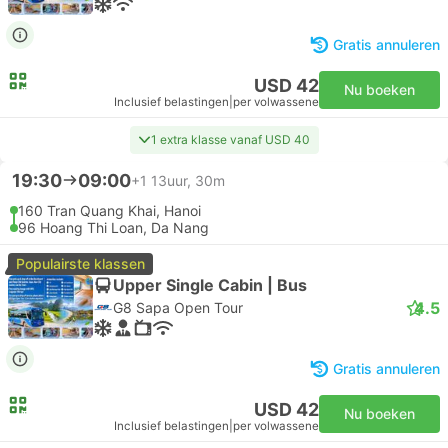
Gratis annuleren
USD 42
Nu boeken
Inclusief belastingen
|
per volwassene
1 extra klasse vanaf USD 40
19:30
09:00
+1
13uur, 30m
160 Tran Quang Khai, Hanoi
96 Hoang Thi Loan, Da Nang
Populairste klassen
Upper Single Cabin | Bus
4.5
G8 Sapa Open Tour
Gratis annuleren
USD 42
Nu boeken
Inclusief belastingen
|
per volwassene