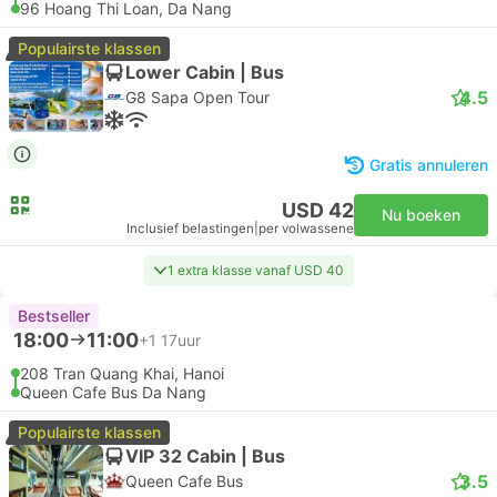
96 Hoang Thi Loan, Da Nang
Populairste klassen
Lower Cabin | Bus
4.5
G8 Sapa Open Tour
Gratis annuleren
USD 42
Nu boeken
Inclusief belastingen
|
per volwassene
1 extra klasse vanaf USD 40
Bestseller
18:00
11:00
+1
17uur
208 Tran Quang Khai, Hanoi
Queen Cafe Bus Da Nang
Populairste klassen
VIP 32 Cabin | Bus
3.5
Queen Cafe Bus