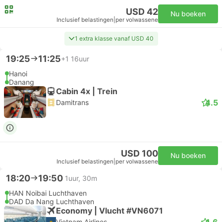
USD 42
Nu boeken
Inclusief belastingen
|
per volwassene
1 extra klasse vanaf USD 40
19:25
11:25
+1
16uur
Hanoi
Danang
Cabin 4x | Trein
4.5
Damitrans
USD 100
Nu boeken
Inclusief belastingen
|
per volwassene
18:20
19:50
1uur, 30m
HAN Noibai Luchthaven
DAD Da Nang Luchthaven
Economy | Vlucht #VN6071
4.6
Vietnam Airlines