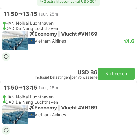
2 extra klassen vanaf USD 204
11:50
13:15
1uur, 25m
HAN Noibai Luchthaven
DAD Da Nang Luchthaven
Economy | Vlucht #VN169
4.6
Vietnam Airlines
USD 86
Nu boeken
Inclusief belastingen
|
per volwassene
11:50
13:15
1uur, 25m
HAN Noibai Luchthaven
DAD Da Nang Luchthaven
Economy | Vlucht #VN169
Vietnam Airlines