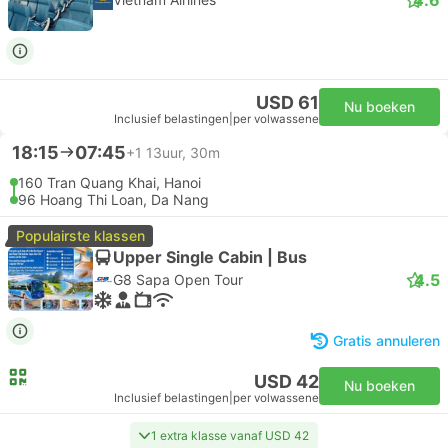
USD 61
Nu boeken
Inclusief belastingen
|
per volwassene
18:15
07:45
+1
13uur, 30m
160 Tran Quang Khai, Hanoi
96 Hoang Thi Loan, Da Nang
Populairste klassen
Upper Single Cabin | Bus
4.5
G8 Sapa Open Tour
Gratis annuleren
USD 42
Nu boeken
Inclusief belastingen
|
per volwassene
1 extra klasse vanaf USD 42