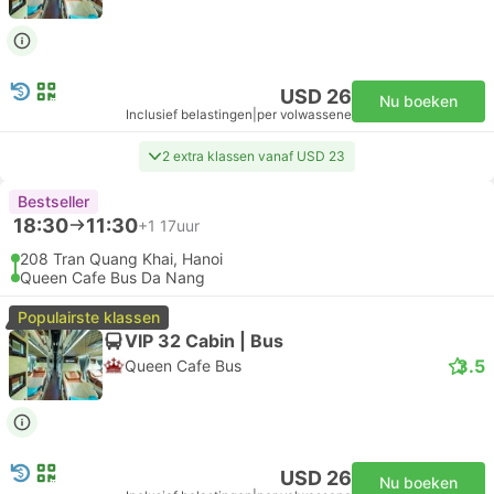
USD 26
Nu boeken
Inclusief belastingen
|
per volwassene
2 extra klassen vanaf USD 23
Bestseller
18:30
11:30
+1
17uur
208 Tran Quang Khai, Hanoi
Queen Cafe Bus Da Nang
Populairste klassen
VIP 32 Cabin | Bus
3.5
Queen Cafe Bus
USD 26
Nu boeken