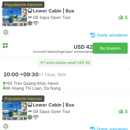
Populairste klassen
Lower Cabin | Bus
4.5
G8 Sapa Open Tour
Gratis annuleren
USD 42
Nu boeken
Inclusief belastingen
|
per volwassene
1 extra klasse vanaf USD 40
20:00
09:30
+1
13uur, 30m
160 Tran Quang Khai, Hanoi
96 Hoang Thi Loan, Da Nang
Populairste klassen
Lower Cabin | Bus
4.5
G8 Sapa Open Tour
Gratis annuleren