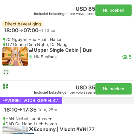
USD 85
Nu boeken
Inclusief belastingen
|
per volwassene
Direct bevestiging
18:00
07:00
+1
13uur
70 Nguyen Huu Huan, Hanoi
117 Duong Dinh Nghe, Da Nang
Upper Single Cabin | Bus
4.5
HK Buslines
USD 35
Nu boeken
Inclusief belastingen
|
per volwassene
FAVORIET VOOR KOPPELS
16:10
17:35
1uur, 25m
HAN Noibai Luchthaven
DAD Da Nang Luchthaven
Economy | Vlucht #VN177