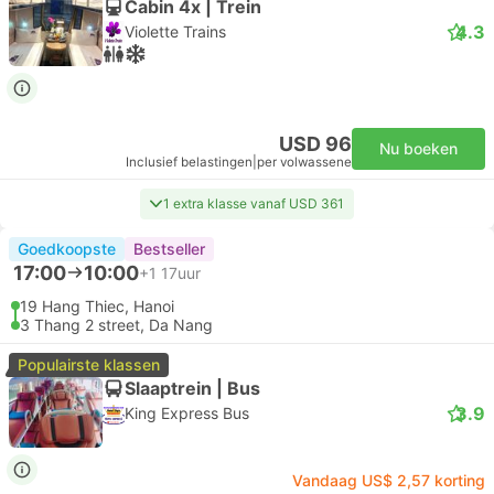
Cabin 4x | Trein
4.3
Violette Trains
USD 96
Nu boeken
Inclusief belastingen
|
per volwassene
1 extra klasse vanaf USD 361
Goedkoopste
Bestseller
17:00
10:00
+1
17uur
19 Hang Thiec, Hanoi
3 Thang 2 street, Da Nang
Populairste klassen
Slaaptrein | Bus
3.9
King Express Bus
Vandaag US$ 2,57 korting