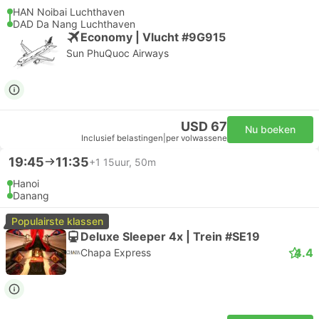
HAN Noibai Luchthaven
DAD Da Nang Luchthaven
Economy | Vlucht #9G915
Sun PhuQuoc Airways
USD 67
Nu boeken
Inclusief belastingen
|
per volwassene
19:45
11:35
+1
15uur, 50m
Hanoi
Danang
Populairste klassen
Deluxe Sleeper 4x | Trein #SE19
4.4
Chapa Express