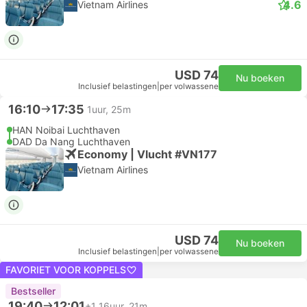
4.6
Vietnam Airlines
USD 74
Nu boeken
Inclusief belastingen
|
per volwassene
16:10
17:35
1uur, 25m
HAN Noibai Luchthaven
DAD Da Nang Luchthaven
Economy | Vlucht #VN177
Vietnam Airlines
USD 74
Nu boeken
Inclusief belastingen
|
per volwassene
FAVORIET VOOR KOPPELS
Bestseller
19:40
12:01
+1
16uur, 21m