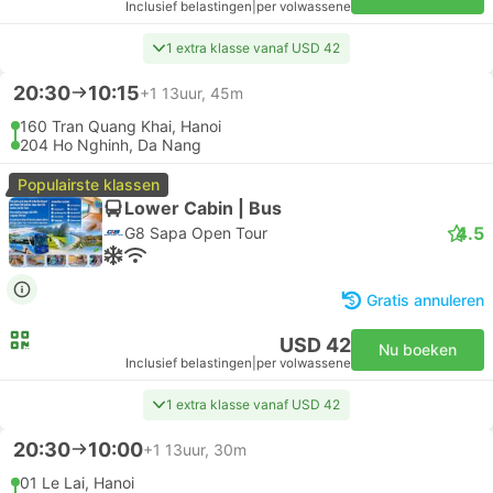
Inclusief belastingen
|
per volwassene
1 extra klasse vanaf USD 42
20:30
10:15
+1
13uur, 45m
160 Tran Quang Khai, Hanoi
204 Ho Nghinh, Da Nang
Populairste klassen
Lower Cabin | Bus
4.5
G8 Sapa Open Tour
Gratis annuleren
USD 42
Nu boeken
Inclusief belastingen
|
per volwassene
1 extra klasse vanaf USD 42
20:30
10:00
+1
13uur, 30m
01 Le Lai, Hanoi