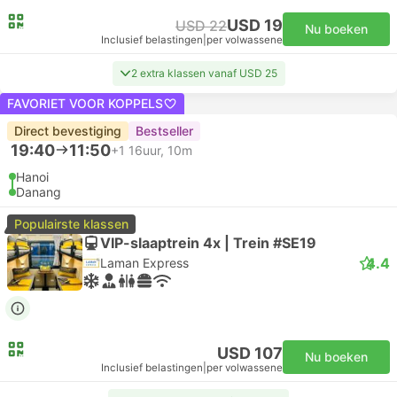
USD 19
USD 22
Nu boeken
Inclusief belastingen
|
per volwassene
2 extra klassen vanaf USD 25
FAVORIET VOOR KOPPELS
Direct bevestiging
Bestseller
19:40
11:50
+1
16uur, 10m
Hanoi
Danang
Populairste klassen
VIP-slaaptrein 4x | Trein #SE19
4.4
Laman Express
USD 107
Nu boeken
Inclusief belastingen
|
per volwassene