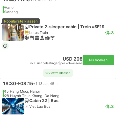
Hanoi
Danang
Populairste klassen
Private 2-sleeper cabin | Trein #SE19
3+
4.3
Lotus Train
USD 208
Nu boeken
Inclusief belastingen
|
per volwassene
2 extra klassen
18:30
08:15
+1
13uur, 45m
15 Hang Muoi, Hanoi
28 Huynh Thuc Khang, Da Nang
Cabin 22 | Bus
4.3
Viet Lao Bus