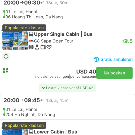
20:00
09:30
+1
13uur, 30m
01 Le Lai, Hanoi
96 Hoang Thi Loan, Da Nang
Populairste klassen
Upper Single Cabin | Bus
4.5
G8 Sapa Open Tour
Gratis annuleren
USD 40
Nu boeken
Inclusief belastingen
|
per volwassene
1 extra klasse vanaf USD 42
20:00
09:45
+1
13uur, 45m
01 Le Lai, Hanoi
204 Ho Nghinh, Da Nang
Populairste klassen
Lower Cabin | Bus