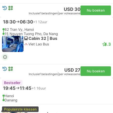
USD 30
Nu boeken
Inclusief belastingen
|
per volwassene
18:30
06:30
+1
12uur
82 Tran Vy, Hanoi
15 Nguyen Tuong Pho, Da Nang
Cabin 32 | Bus
4.3
Viet Lao Bus
USD 27
Nu boeken
Inclusief belastingen
|
per volwassene
Bestseller
19:45
11:45
+1
16uur
Hanoi
Danang
Populairste klassen