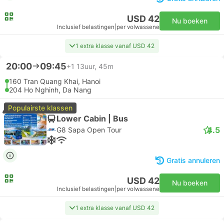
USD 42
Nu boeken
Inclusief belastingen
|
per volwassene
1 extra klasse vanaf USD 42
20:00
09:45
+1
13uur, 45m
160 Tran Quang Khai, Hanoi
204 Ho Nghinh, Da Nang
Populairste klassen
Lower Cabin | Bus
4.5
G8 Sapa Open Tour
Gratis annuleren
USD 42
Nu boeken
Inclusief belastingen
|
per volwassene
1 extra klasse vanaf USD 42