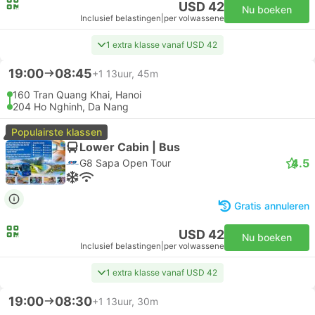
USD 42
Nu boeken
Inclusief belastingen
|
per volwassene
1 extra klasse vanaf USD 42
19:00
08:45
+1
13uur, 45m
160 Tran Quang Khai, Hanoi
204 Ho Nghinh, Da Nang
Populairste klassen
Lower Cabin | Bus
4.5
G8 Sapa Open Tour
Gratis annuleren
USD 42
Nu boeken
Inclusief belastingen
|
per volwassene
1 extra klasse vanaf USD 42
19:00
08:30
+1
13uur, 30m