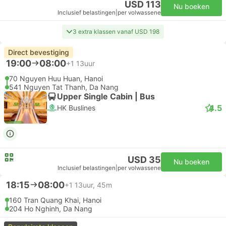
USD 113
Nu boeken
Inclusief belastingen
|
per volwassene
3 extra klassen vanaf USD 198
Direct bevestiging
19:00
08:00
+1
13uur
70 Nguyen Huu Huan, Hanoi
541 Nguyen Tat Thanh, Da Nang
Upper Single Cabin | Bus
4.5
HK Buslines
USD 35
Nu boeken
Inclusief belastingen
|
per volwassene
18:15
08:00
+1
13uur, 45m
160 Tran Quang Khai, Hanoi
204 Ho Nghinh, Da Nang