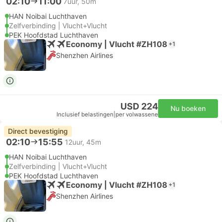
02:10
11:00
7uur, 50m
HAN Noibai Luchthaven
Zelfverbinding | Vlucht+Vlucht
PEK Hoofdstad Luchthaven
Economy | Vlucht #ZH108
+1
Shenzhen Airlines
USD 224
Nu boeken
Inclusief belastingen
|
per volwassene
Direct bevestiging
02:10
15:55
12uur, 45m
HAN Noibai Luchthaven
Zelfverbinding | Vlucht+Vlucht
PEK Hoofdstad Luchthaven
Economy | Vlucht #ZH108
+1
Shenzhen Airlines