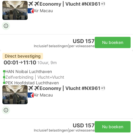
Economy | Vlucht #NX961
+1
Air Macau
USD 157
Nu boeken
Inclusief belastingen
|
per volwassene
Direct bevestiging
00:01
11:10
10uur, 9m
HAN Noibai Luchthaven
Zelfverbinding | Vlucht+Vlucht
PEK Hoofdstad Luchthaven
Economy | Vlucht #NX961
+1
Air Macau
USD 157
Nu boeken
Inclusief belastingen
|
per volwassene