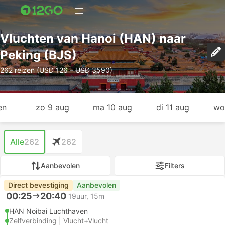
Vluchten van Hanoi (HAN) naar
Peking (BJS)
262 reizen (USD 126 – USD 3590)
en
zo 9 aug
ma 10 aug
di 11 aug
wo
Alle
262
262
Aanbevolen
Filters
Direct bevestiging
Aanbevolen
00:25
20:40
19uur, 15m
HAN Noibai Luchthaven
Zelfverbinding | Vlucht+Vlucht