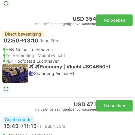
USD 354
Nu boeken
Inclusief belastingen
|
per volwassene
Direct bevestiging
02:50
13:10
9uur, 20m
HAN Noibai Luchthaven
Zelfverbinding | Vlucht+Vlucht
PEK Hoofdstad Luchthaven
Economy | Vlucht #SC4650
+1
Shandong Airlines
+1
USD 471
Nu boeken
Inclusief belastingen
|
per volwassene
Goedkoopste
15:45
11:15
+1
18uur, 30m