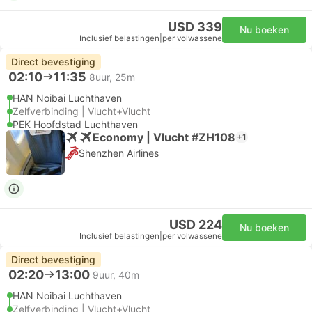
USD 339
Nu boeken
Inclusief belastingen
|
per volwassene
Direct bevestiging
02:10
11:35
8uur, 25m
HAN Noibai Luchthaven
Zelfverbinding | Vlucht+Vlucht
PEK Hoofdstad Luchthaven
Economy | Vlucht #ZH108
+1
Shenzhen Airlines
USD 224
Nu boeken
Inclusief belastingen
|
per volwassene
Direct bevestiging
02:20
13:00
9uur, 40m
HAN Noibai Luchthaven
Zelfverbinding | Vlucht+Vlucht