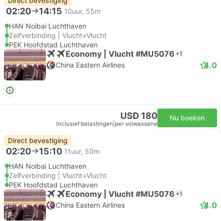
Direct bevestiging
02:20
14:15
10uur, 55m
HAN Noibai Luchthaven
Zelfverbinding | Vlucht+Vlucht
PEK Hoofdstad Luchthaven
Economy | Vlucht #MU5076
+1
4.0
China Eastern Airlines
USD 180
Nu boeken
Inclusief belastingen
|
per volwassene
Direct bevestiging
02:20
15:10
11uur, 50m
HAN Noibai Luchthaven
Zelfverbinding | Vlucht+Vlucht
PEK Hoofdstad Luchthaven
Economy | Vlucht #MU5076
+1
4.0
China Eastern Airlines