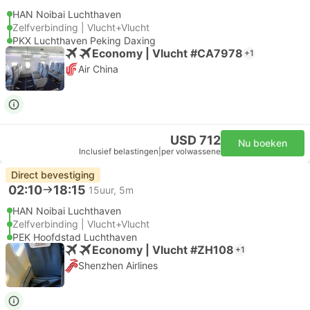
HAN Noibai Luchthaven
Zelfverbinding | Vlucht+Vlucht
PKX Luchthaven Peking Daxing
Economy | Vlucht #CA7978
+1
Air China
USD 712
Nu boeken
Inclusief belastingen
|
per volwassene
Direct bevestiging
02:10
18:15
15uur, 5m
HAN Noibai Luchthaven
Zelfverbinding | Vlucht+Vlucht
PEK Hoofdstad Luchthaven
Economy | Vlucht #ZH108
+1
Shenzhen Airlines