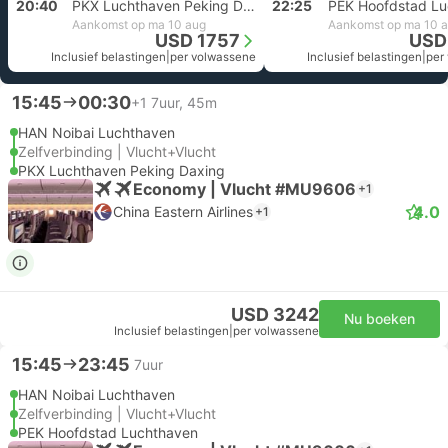
20:40
PKX Luchthaven Peking Daxing
22:25
PEK Hoofdstad Lu
Aankomst op ma 10 aug
Aankomst op ma 10 
USD 1757
USD
Inclusief belastingen
|
per volwassene
Inclusief belastingen
|
per
15:45
00:30
+1
7uur, 45m
HAN Noibai Luchthaven
Zelfverbinding | Vlucht+Vlucht
PKX Luchthaven Peking Daxing
Economy | Vlucht #MU9606
+1
4.0
China Eastern Airlines
+1
USD 3242
Nu boeken
Inclusief belastingen
|
per volwassene
15:45
23:45
7uur
HAN Noibai Luchthaven
Zelfverbinding | Vlucht+Vlucht
PEK Hoofdstad Luchthaven