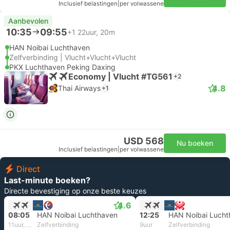
Inclusief belastingen
|
per volwassene
Aanbevolen
10:35
09:55
+1
22uur, 20m
HAN Noibai Luchthaven
Zelfverbinding | Vlucht+Vlucht+Vlucht
PKX Luchthaven Peking Daxing
Economy | Vlucht #TG561
+2
4.8
Thai Airways
+1
USD 568
Nu boeken
Inclusief belastingen
|
per volwassene
Direct
Last-minute boeken?
Directe bevestiging op onze beste keuzes
4.6
08:05
HAN Noibai Luchthaven
12:25
HAN Noibai Lucht
11uur, 35m
Zelfverbinding
9uur
Zelfverbinding