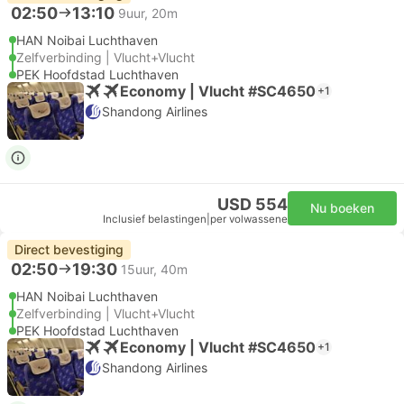
02:50
13:10
9uur, 20m
HAN Noibai Luchthaven
Zelfverbinding | Vlucht+Vlucht
PEK Hoofdstad Luchthaven
Economy | Vlucht #SC4650
+1
Shandong Airlines
USD 554
Nu boeken
Inclusief belastingen
|
per volwassene
Direct bevestiging
02:50
19:30
15uur, 40m
HAN Noibai Luchthaven
Zelfverbinding | Vlucht+Vlucht
PEK Hoofdstad Luchthaven
Economy | Vlucht #SC4650
+1
Shandong Airlines