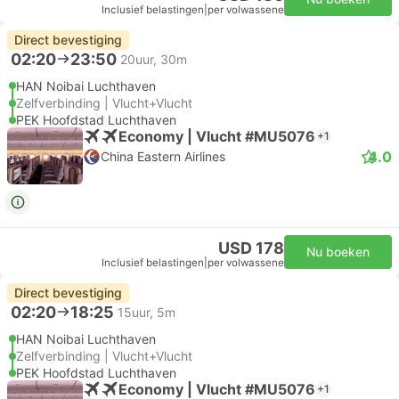
Inclusief belastingen
|
per volwassene
Direct bevestiging
02:20
23:50
20uur, 30m
HAN Noibai Luchthaven
Zelfverbinding | Vlucht+Vlucht
PEK Hoofdstad Luchthaven
Economy | Vlucht #MU5076
+1
4.0
China Eastern Airlines
USD 178
Nu boeken
Inclusief belastingen
|
per volwassene
Direct bevestiging
02:20
18:25
15uur, 5m
HAN Noibai Luchthaven
Zelfverbinding | Vlucht+Vlucht
PEK Hoofdstad Luchthaven
Economy | Vlucht #MU5076
+1