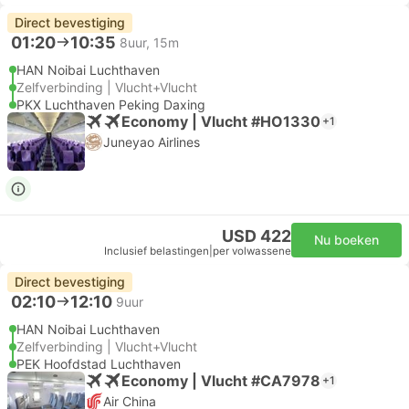
Direct bevestiging
01:20
10:35
8uur, 15m
HAN Noibai Luchthaven
Zelfverbinding | Vlucht+Vlucht
PKX Luchthaven Peking Daxing
Economy | Vlucht #HO1330
+1
Juneyao Airlines
USD 422
Nu boeken
Inclusief belastingen
|
per volwassene
Direct bevestiging
02:10
12:10
9uur
HAN Noibai Luchthaven
Zelfverbinding | Vlucht+Vlucht
PEK Hoofdstad Luchthaven
Economy | Vlucht #CA7978
+1
Air China