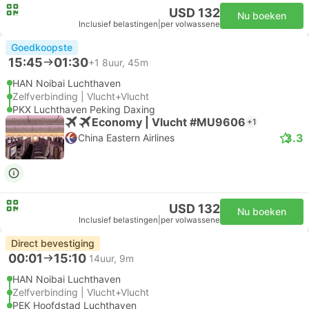
USD 132
Nu boeken
Inclusief belastingen
|
per volwassene
Goedkoopste
15:45
01:30
+1
8uur, 45m
HAN Noibai Luchthaven
Zelfverbinding | Vlucht+Vlucht
PKX Luchthaven Peking Daxing
Economy | Vlucht #MU9606
+1
3.3
China Eastern Airlines
USD 132
Nu boeken
Inclusief belastingen
|
per volwassene
Direct bevestiging
00:01
15:10
14uur, 9m
HAN Noibai Luchthaven
Zelfverbinding | Vlucht+Vlucht
PEK Hoofdstad Luchthaven