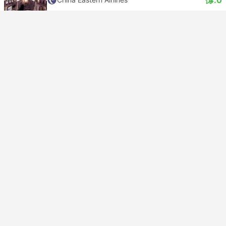
USD 180
Nu boeken
Inclusief belastingen
|
per volwassene
Direct bevestiging
02:20
20:15
16uur, 55m
HAN Noibai Luchthaven
Zelfverbinding | Vlucht+Vlucht
PEK Hoofdstad Luchthaven
Economy | Vlucht #MU5076
+1
4.0
China Eastern Airlines
USD 180
Nu boeken
Inclusief belastingen
|
per volwassene
Direct bevestiging