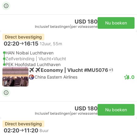
USD 180
Nu boeken
Inclusief belastingen
|
per volwassene
Direct bevestiging
02:20
16:15
12uur, 55m
HAN Noibai Luchthaven
Zelfverbinding | Vlucht+Vlucht
PEK Hoofdstad Luchthaven
Economy | Vlucht #MU5076
+1
4.0
China Eastern Airlines
USD 180
Nu boeken
Inclusief belastingen
|
per volwassene
Direct bevestiging
02:20
11:20
8uur