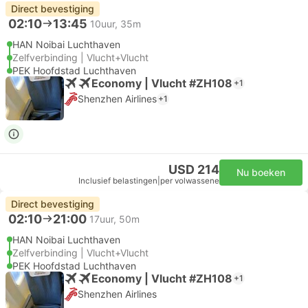
Direct bevestiging
02:10
13:45
10uur, 35m
HAN Noibai Luchthaven
Zelfverbinding | Vlucht+Vlucht
PEK Hoofdstad Luchthaven
Economy | Vlucht #ZH108
+1
Shenzhen Airlines
+1
USD 214
Nu boeken
Inclusief belastingen
|
per volwassene
Direct bevestiging
02:10
21:00
17uur, 50m
HAN Noibai Luchthaven
Zelfverbinding | Vlucht+Vlucht
PEK Hoofdstad Luchthaven
Economy | Vlucht #ZH108
+1
Shenzhen Airlines