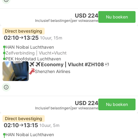
USD 224
Nu boeken
Inclusief belastingen
|
per volwassene
Direct bevestiging
02:10
13:25
10uur, 15m
HAN Noibai Luchthaven
Zelfverbinding | Vlucht+Vlucht
PEK Hoofdstad Luchthaven
Economy | Vlucht #ZH108
+1
Shenzhen Airlines
USD 224
Nu boeken
Inclusief belastingen
|
per volwassene
Direct bevestiging
02:10
13:15
10uur, 5m
HAN Noibai Luchthaven