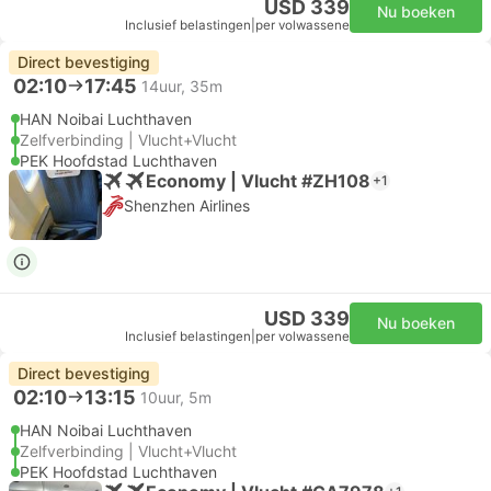
USD 339
Nu boeken
Inclusief belastingen
|
per volwassene
Direct bevestiging
02:10
17:45
14uur, 35m
HAN Noibai Luchthaven
Zelfverbinding | Vlucht+Vlucht
PEK Hoofdstad Luchthaven
Economy | Vlucht #ZH108
+1
Shenzhen Airlines
USD 339
Nu boeken
Inclusief belastingen
|
per volwassene
Direct bevestiging
02:10
13:15
10uur, 5m
HAN Noibai Luchthaven
Zelfverbinding | Vlucht+Vlucht
PEK Hoofdstad Luchthaven