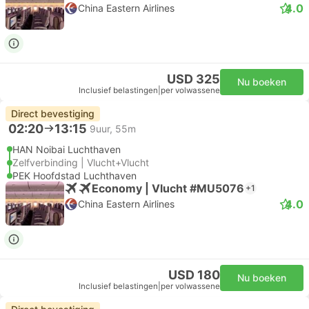
4.0
China Eastern Airlines
USD 325
Nu boeken
Inclusief belastingen
|
per volwassene
Direct bevestiging
02:20
13:15
9uur, 55m
HAN Noibai Luchthaven
Zelfverbinding | Vlucht+Vlucht
PEK Hoofdstad Luchthaven
Economy | Vlucht #MU5076
+1
4.0
China Eastern Airlines
USD 180
Nu boeken
Inclusief belastingen
|
per volwassene