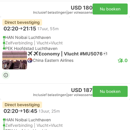
USD 180
Nu boeken
Inclusief belastingen
|
per volwassene
Direct bevestiging
02:20
21:15
17uur, 55m
HAN Noibai Luchthaven
Zelfverbinding | Vlucht+Vlucht
PEK Hoofdstad Luchthaven
Economy | Vlucht #MU5076
+1
4.0
China Eastern Airlines
USD 187
Nu boeken
Inclusief belastingen
|
per volwassene
Direct bevestiging
02:20
16:45
13uur, 25m
HAN Noibai Luchthaven
Zelfverbinding | Vlucht+Vlucht