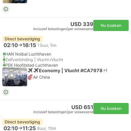
USD 339
Nu boeken
Inclusief belastingen
|
per volwassene
Direct bevestiging
02:10
16:15
13uur, 5m
HAN Noibai Luchthaven
Zelfverbinding | Vlucht+Vlucht
PEK Hoofdstad Luchthaven
Economy | Vlucht #CA7978
+1
Air China
USD 651
Nu boeken
Inclusief belastingen
|
per volwassene
Direct bevestiging
02:10
11:25
8uur, 15m