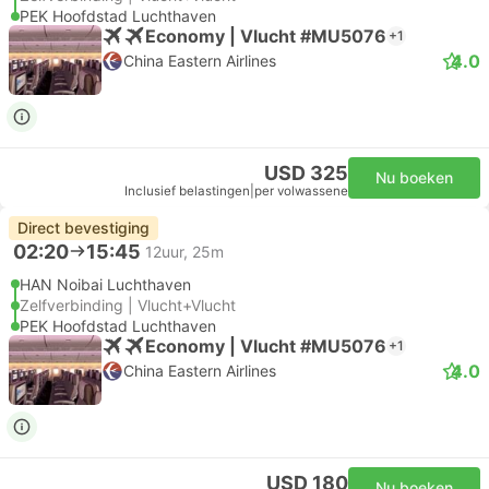
PEK Hoofdstad Luchthaven
Economy | Vlucht #MU5076
+1
4.0
China Eastern Airlines
USD 325
Nu boeken
Inclusief belastingen
|
per volwassene
Direct bevestiging
02:20
15:45
12uur, 25m
HAN Noibai Luchthaven
Zelfverbinding | Vlucht+Vlucht
PEK Hoofdstad Luchthaven
Economy | Vlucht #MU5076
+1
4.0
China Eastern Airlines
USD 180
Nu boeken