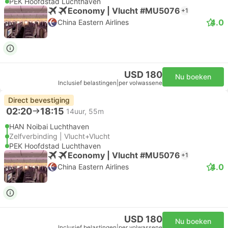
PEK Hoofdstad Luchthaven
Economy | Vlucht #MU5076
+1
4.0
China Eastern Airlines
USD 180
Nu boeken
Inclusief belastingen
|
per volwassene
Direct bevestiging
02:20
18:15
14uur, 55m
HAN Noibai Luchthaven
Zelfverbinding | Vlucht+Vlucht
PEK Hoofdstad Luchthaven
Economy | Vlucht #MU5076
+1
4.0
China Eastern Airlines
USD 180
Nu boeken
Inclusief belastingen
|
per volwassene