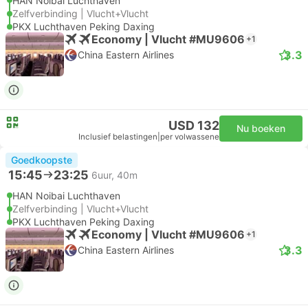
HAN Noibai Luchthaven
Zelfverbinding | Vlucht+Vlucht
PKX Luchthaven Peking Daxing
Economy | Vlucht #MU9606
+1
3.3
China Eastern Airlines
USD 132
Nu boeken
Inclusief belastingen
|
per volwassene
Goedkoopste
15:45
23:25
6uur, 40m
HAN Noibai Luchthaven
Zelfverbinding | Vlucht+Vlucht
PKX Luchthaven Peking Daxing
Economy | Vlucht #MU9606
+1
3.3
China Eastern Airlines