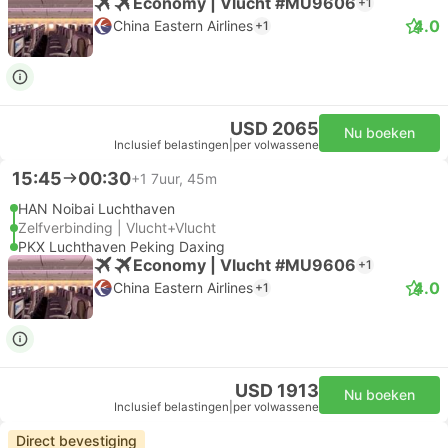
Economy | Vlucht #MU9606
+1
4.0
China Eastern Airlines
+1
USD 2065
Nu boeken
Inclusief belastingen
|
per volwassene
15:45
00:30
+1
7uur, 45m
HAN Noibai Luchthaven
Zelfverbinding | Vlucht+Vlucht
PKX Luchthaven Peking Daxing
Economy | Vlucht #MU9606
+1
4.0
China Eastern Airlines
+1
USD 1913
Nu boeken
Inclusief belastingen
|
per volwassene
Direct bevestiging