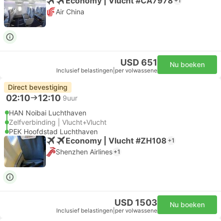
Economy | Vlucht #CA7978
+1
Air China
USD 651
Nu boeken
Inclusief belastingen
|
per volwassene
Direct bevestiging
02:10
12:10
9uur
HAN Noibai Luchthaven
Zelfverbinding | Vlucht+Vlucht
PEK Hoofdstad Luchthaven
Economy | Vlucht #ZH108
+1
Shenzhen Airlines
+1
USD 1503
Nu boeken
Inclusief belastingen
|
per volwassene