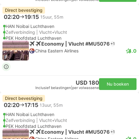
Direct bevestiging
02:20
19:15
15uur, 55m
HAN Noibai Luchthaven
Zelfverbinding | Vlucht+Vlucht
PEK Hoofdstad Luchthaven
Economy | Vlucht #MU5076
+1
4.0
China Eastern Airlines
USD 180
Nu boeken
Inclusief belastingen
|
per volwassene
Direct bevestiging
02:20
17:15
13uur, 55m
HAN Noibai Luchthaven
Zelfverbinding | Vlucht+Vlucht
PEK Hoofdstad Luchthaven
Economy | Vlucht #MU5076
+1
4.0
China Eastern Airlines