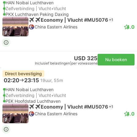
HAN Noibai Luchthaven
Zelfverbinding | Vlucht+Vlucht
PKX Luchthaven Peking Daxing
Economy | Vlucht #MU5076
+1
4.0
China Eastern Airlines
USD 325
Nu boeken
Inclusief belastingen
|
per volwassene
Direct bevestiging
02:20
23:15
19uur, 55m
HAN Noibai Luchthaven
Zelfverbinding | Vlucht+Vlucht
PEK Hoofdstad Luchthaven
Economy | Vlucht #MU5076
+1
4.0
China Eastern Airlines