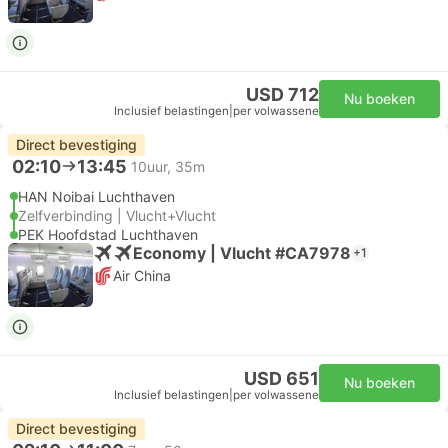
USD 712
Nu boeken
Inclusief belastingen
|
per volwassene
Direct bevestiging
02:10
13:45
10uur, 35m
HAN Noibai Luchthaven
Zelfverbinding | Vlucht+Vlucht
PEK Hoofdstad Luchthaven
Economy | Vlucht #CA7978
+1
Air China
USD 651
Nu boeken
Inclusief belastingen
|
per volwassene
Direct bevestiging