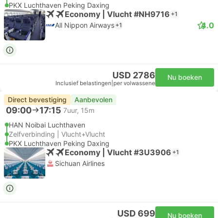
PKX Luchthaven Peking Daxing
Economy | Vlucht #NH9716
+1
4.0
All Nippon Airways
+1
USD 2786
Nu boeken
Inclusief belastingen
|
per volwassene
Direct bevestiging
Aanbevolen
09:00
17:15
7uur, 15m
HAN Noibai Luchthaven
Zelfverbinding | Vlucht+Vlucht
PKX Luchthaven Peking Daxing
Economy | Vlucht #3U3906
+1
Sichuan Airlines
USD 699
Nu boeken