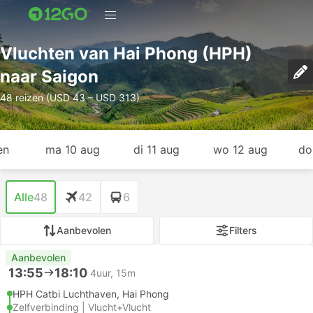
Vluchten van Hai Phong (HPH)
naar Saigon
48 reizen (USD 43 – USD 313)
en
ma 10 aug
di 11 aug
wo 12 aug
do
Alle
48
42
6
Aanbevolen
Filters
Aanbevolen
13:55
18:10
4uur, 15m
HPH Catbi Luchthaven, Hai Phong
Zelfverbinding | Vlucht+Vlucht