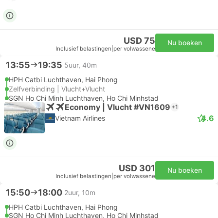
USD 75
Nu boeken
Inclusief belastingen
|
per volwassene
13:55
19:35
5uur, 40m
HPH Catbi Luchthaven, Hai Phong
Zelfverbinding | Vlucht+Vlucht
SGN Ho Chi Minh Luchthaven, Ho Chi Minhstad
Economy | Vlucht #VN1609
+1
4.6
Vietnam Airlines
USD 301
Nu boeken
Inclusief belastingen
|
per volwassene
15:50
18:00
2uur, 10m
HPH Catbi Luchthaven, Hai Phong
SGN Ho Chi Minh Luchthaven, Ho Chi Minhstad