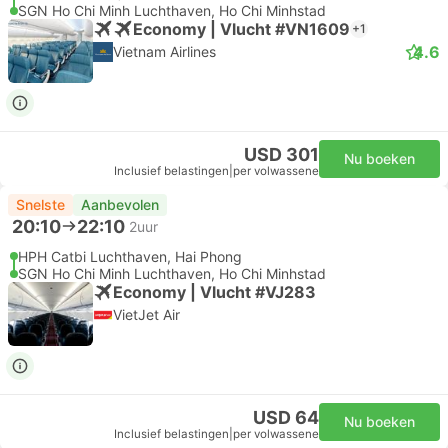
SGN Ho Chi Minh Luchthaven, Ho Chi Minhstad
Economy | Vlucht #VN1609
+1
4.6
Vietnam Airlines
USD 301
Nu boeken
Inclusief belastingen
|
per volwassene
Snelste
Aanbevolen
20:10
22:10
2uur
HPH Catbi Luchthaven, Hai Phong
SGN Ho Chi Minh Luchthaven, Ho Chi Minhstad
Economy | Vlucht #VJ283
VietJet Air
USD 64
Nu boeken
Inclusief belastingen
|
per volwassene