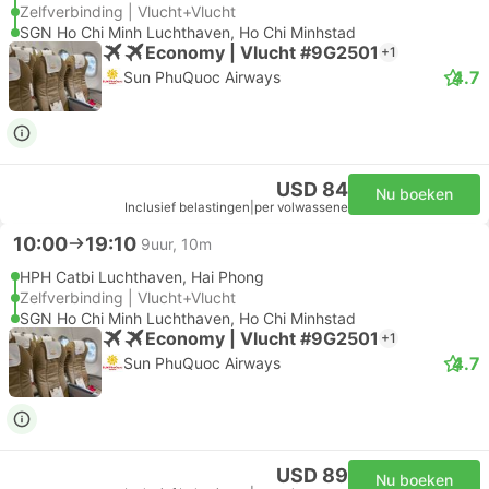
Zelfverbinding | Vlucht+Vlucht
SGN Ho Chi Minh Luchthaven, Ho Chi Minhstad
Economy | Vlucht #9G2501
+1
4.7
Sun PhuQuoc Airways
USD 84
Nu boeken
Inclusief belastingen
|
per volwassene
10:00
19:10
9uur, 10m
HPH Catbi Luchthaven, Hai Phong
Zelfverbinding | Vlucht+Vlucht
SGN Ho Chi Minh Luchthaven, Ho Chi Minhstad
Economy | Vlucht #9G2501
+1
4.7
Sun PhuQuoc Airways
USD 89
Nu boeken