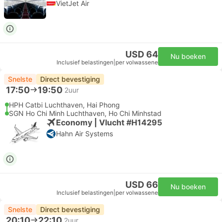
VietJet Air
USD 64
Nu boeken
Inclusief belastingen
|
per volwassene
Snelste
Direct bevestiging
17:50
19:50
2uur
HPH Catbi Luchthaven, Hai Phong
SGN Ho Chi Minh Luchthaven, Ho Chi Minhstad
Economy | Vlucht #H14295
Hahn Air Systems
USD 66
Nu boeken
Inclusief belastingen
|
per volwassene
Snelste
Direct bevestiging
20:10
22:10
2uur