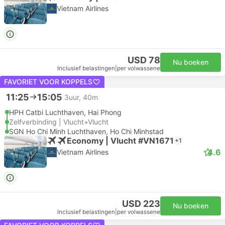
Vietnam Airlines
USD 78
Nu boeken
Inclusief belastingen
|
per volwassene
FAVORIET VOOR KOPPELS
11:25
15:05
3uur, 40m
HPH Catbi Luchthaven, Hai Phong
Zelfverbinding | Vlucht+Vlucht
SGN Ho Chi Minh Luchthaven, Ho Chi Minhstad
Economy | Vlucht #VN1671
+1
4.6
Vietnam Airlines
USD 223
Nu boeken
Inclusief belastingen
|
per volwassene