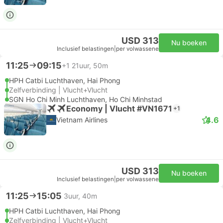
USD 313
Nu boeken
Inclusief belastingen
|
per volwassene
11:25
09:15
+1
21uur, 50m
HPH Catbi Luchthaven, Hai Phong
Zelfverbinding | Vlucht+Vlucht
SGN Ho Chi Minh Luchthaven, Ho Chi Minhstad
Economy | Vlucht #VN1671
+1
4.6
Vietnam Airlines
USD 313
Nu boeken
Inclusief belastingen
|
per volwassene
11:25
15:05
3uur, 40m
HPH Catbi Luchthaven, Hai Phong
Zelfverbinding | Vlucht+Vlucht