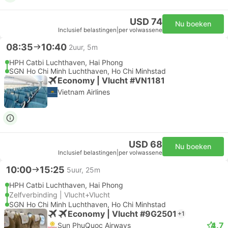
USD 74
Nu boeken
Inclusief belastingen
|
per volwassene
08:35
10:40
2uur, 5m
HPH Catbi Luchthaven, Hai Phong
SGN Ho Chi Minh Luchthaven, Ho Chi Minhstad
Economy | Vlucht #VN1181
Vietnam Airlines
USD 68
Nu boeken
Inclusief belastingen
|
per volwassene
10:00
15:25
5uur, 25m
HPH Catbi Luchthaven, Hai Phong
Zelfverbinding | Vlucht+Vlucht
SGN Ho Chi Minh Luchthaven, Ho Chi Minhstad
Economy | Vlucht #9G2501
+1
4.7
Sun PhuQuoc Airways