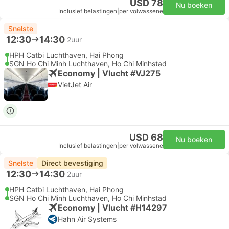
USD 78
Nu boeken
Inclusief belastingen
|
per volwassene
Snelste
12:30
14:30
2uur
HPH Catbi Luchthaven, Hai Phong
SGN Ho Chi Minh Luchthaven, Ho Chi Minhstad
Economy | Vlucht #VJ275
VietJet Air
USD 68
Nu boeken
Inclusief belastingen
|
per volwassene
Snelste
Direct bevestiging
12:30
14:30
2uur
HPH Catbi Luchthaven, Hai Phong
SGN Ho Chi Minh Luchthaven, Ho Chi Minhstad
Economy | Vlucht #H14297
Hahn Air Systems