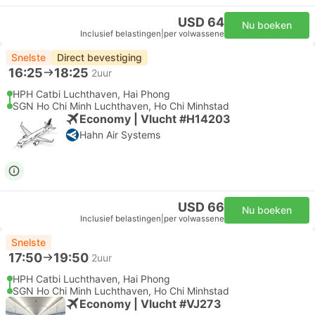
USD 64
Nu boeken
Inclusief belastingen
|
per volwassene
Snelste
Direct bevestiging
16:25
18:25
2uur
HPH Catbi Luchthaven, Hai Phong
SGN Ho Chi Minh Luchthaven, Ho Chi Minhstad
Economy | Vlucht #H14203
Hahn Air Systems
USD 66
Nu boeken
Inclusief belastingen
|
per volwassene
Snelste
17:50
19:50
2uur
HPH Catbi Luchthaven, Hai Phong
SGN Ho Chi Minh Luchthaven, Ho Chi Minhstad
Economy | Vlucht #VJ273