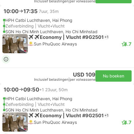
Inclusief belastingen
|
per volwassene
10:00
17:35
7uur, 35m
HPH Catbi Luchthaven, Hai Phong
Zelfverbinding | Vlucht+Vlucht
SGN Ho Chi Minh Luchthaven, Ho Chi Minhstad
Economy | Vlucht #9G2501
+1
4.7
Sun PhuQuoc Airways
USD 109
Nu boeken
Inclusief belastingen
|
per volwassene
10:00
09:50
+1
23uur, 50m
HPH Catbi Luchthaven, Hai Phong
Zelfverbinding | Vlucht+Vlucht
SGN Ho Chi Minh Luchthaven, Ho Chi Minhstad
Economy | Vlucht #9G2501
+1
4.7
Sun PhuQuoc Airways