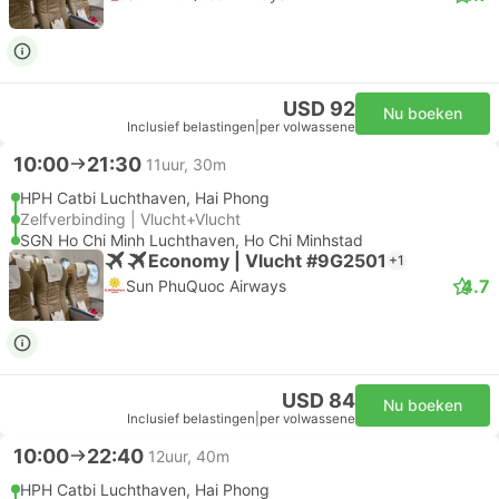
USD 92
Nu boeken
Inclusief belastingen
|
per volwassene
10:00
21:30
11uur, 30m
HPH Catbi Luchthaven, Hai Phong
Zelfverbinding | Vlucht+Vlucht
SGN Ho Chi Minh Luchthaven, Ho Chi Minhstad
Economy | Vlucht #9G2501
+1
4.7
Sun PhuQuoc Airways
USD 84
Nu boeken
Inclusief belastingen
|
per volwassene
10:00
22:40
12uur, 40m
HPH Catbi Luchthaven, Hai Phong