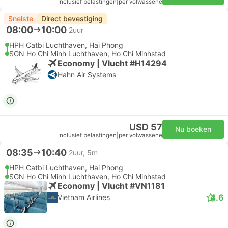
Inclusief belastingen
|
per volwassene
Snelste
Direct bevestiging
08:00
10:00
2uur
HPH Catbi Luchthaven, Hai Phong
SGN Ho Chi Minh Luchthaven, Ho Chi Minhstad
Economy | Vlucht #H14294
Hahn Air Systems
USD 57
Nu boeken
Inclusief belastingen
|
per volwassene
08:35
10:40
2uur, 5m
HPH Catbi Luchthaven, Hai Phong
SGN Ho Chi Minh Luchthaven, Ho Chi Minhstad
Economy | Vlucht #VN1181
4.6
Vietnam Airlines