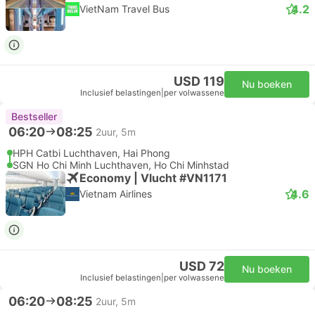
4.2
VietNam Travel Bus
USD 119
Nu boeken
Inclusief belastingen
|
per volwassene
Bestseller
06:20
08:25
2uur, 5m
HPH Catbi Luchthaven, Hai Phong
SGN Ho Chi Minh Luchthaven, Ho Chi Minhstad
Economy | Vlucht #VN1171
4.6
Vietnam Airlines
USD 72
Nu boeken
Inclusief belastingen
|
per volwassene
06:20
08:25
2uur, 5m