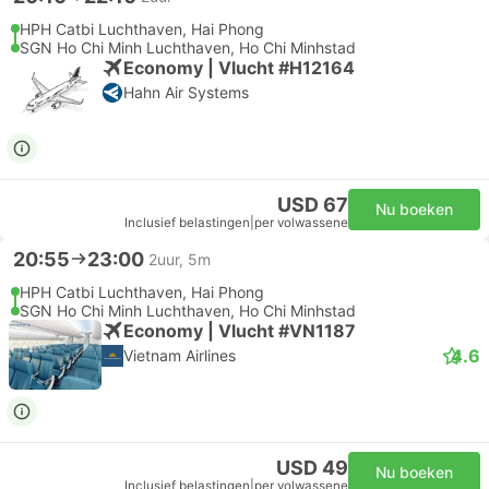
HPH Catbi Luchthaven, Hai Phong
SGN Ho Chi Minh Luchthaven, Ho Chi Minhstad
Economy | Vlucht #H12164
Hahn Air Systems
USD 67
Nu boeken
Inclusief belastingen
|
per volwassene
20:55
23:00
2uur, 5m
HPH Catbi Luchthaven, Hai Phong
SGN Ho Chi Minh Luchthaven, Ho Chi Minhstad
Economy | Vlucht #VN1187
4.6
Vietnam Airlines
USD 49
Nu boeken
Inclusief belastingen
|
per volwassene