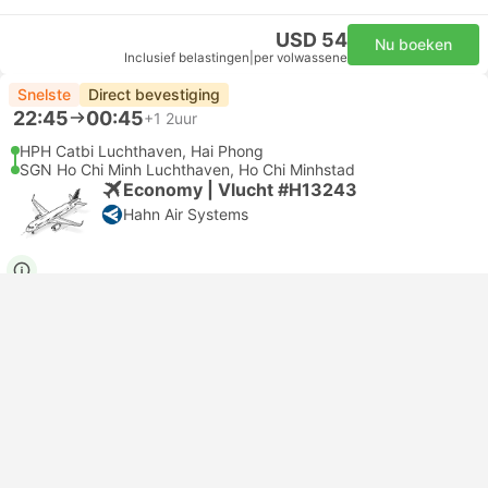
USD 54
Nu boeken
Inclusief belastingen
|
per volwassene
Snelste
Direct bevestiging
22:45
00:45
+1
2uur
HPH Catbi Luchthaven, Hai Phong
SGN Ho Chi Minh Luchthaven, Ho Chi Minhstad
Economy | Vlucht #H13243
Hahn Air Systems
USD 69
Nu boeken
Inclusief belastingen
|
per volwassene
Goedkoopste
23:15
01:25
+1
2uur, 10m
HPH Catbi Luchthaven, Hai Phong
SGN Ho Chi Minh Luchthaven, Ho Chi Minhstad
Economy | Vlucht #VN6521