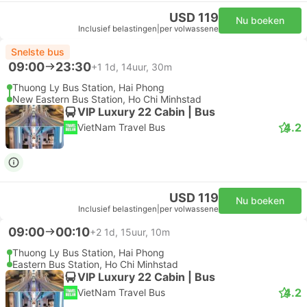
USD 119
Nu boeken
Inclusief belastingen
|
per volwassene
Snelste bus
09:00
23:30
+1
1d, 14uur, 30m
Thuong Ly Bus Station, Hai Phong
New Eastern Bus Station, Ho Chi Minhstad
VIP Luxury 22 Cabin | Bus
4.2
VietNam Travel Bus
USD 119
Nu boeken
Inclusief belastingen
|
per volwassene
09:00
00:10
+2
1d, 15uur, 10m
Thuong Ly Bus Station, Hai Phong
Eastern Bus Station, Ho Chi Minhstad
VIP Luxury 22 Cabin | Bus
4.2
VietNam Travel Bus