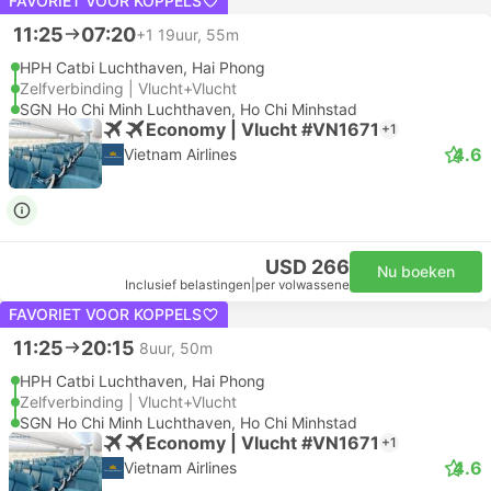
FAVORIET VOOR KOPPELS
11:25
07:20
+1
19uur, 55m
HPH Catbi Luchthaven, Hai Phong
Zelfverbinding | Vlucht+Vlucht
SGN Ho Chi Minh Luchthaven, Ho Chi Minhstad
Economy | Vlucht #VN1671
+1
4.6
Vietnam Airlines
USD 266
Nu boeken
Inclusief belastingen
|
per volwassene
FAVORIET VOOR KOPPELS
11:25
20:15
8uur, 50m
HPH Catbi Luchthaven, Hai Phong
Zelfverbinding | Vlucht+Vlucht
SGN Ho Chi Minh Luchthaven, Ho Chi Minhstad
Economy | Vlucht #VN1671
+1
4.6
Vietnam Airlines