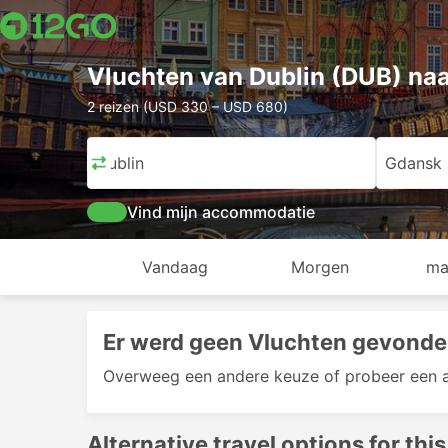
Vluchten van Dublin (DUB) na
2 reizen (USD 330 – USD 680)
Dublin
Gdansk
Vind mijn accommodatie
Vandaag
Morgen
ma
Er werd geen Vluchten gevonde
Overweeg een andere keuze of probeer een 
Alternative travel options for this