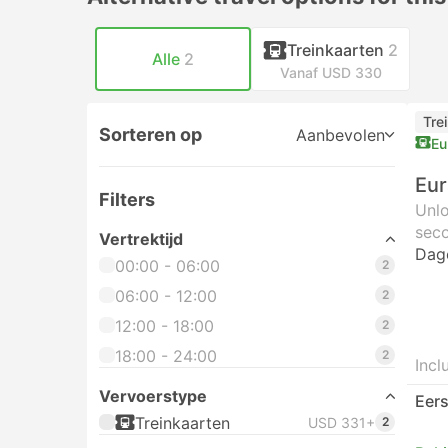
Treinkaarten
2
Alle
2
Vanaf USD 330
Tre
Sorteren op
Aanbevolen
Eu
Eur
Filters
Unlo
seco
Vertrektijd
Dag
00:00 - 06:00
2
06:00 - 12:00
2
12:00 - 18:00
2
18:00 - 24:00
2
Incl
Vervoerstype
Eers
Treinkaarten
USD 331+
2