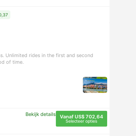
0,37
. Unlimited rides in the first and second
od of time.
Bekijk details
Vanaf US$ 702,64
Selecteer opties