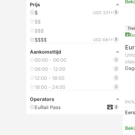
Beki
Prijs
$
USD 331+
1
$$
Tre
$$$
Eu
$$$$
USD 681+
1
Eur
Aankomsttijd
Unlo
00:00 - 06:00
2
clas
Dag
06:00 - 12:00
2
12:00 - 18:00
2
18:00 - 24:00
2
Operators
Incl
EuRail Pass
2
Eers
Beki