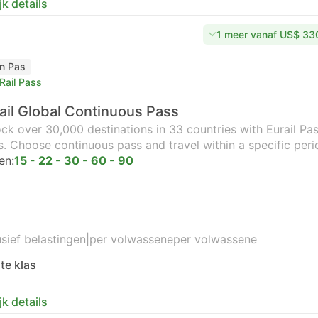
jk details
1 meer vanaf US$ 33
in Pas
Rail Pass
ail Global Continuous Pass
ck over 30,000 destinations in 33 countries with Eurail Pass
s. Choose continuous pass and travel within a specific peri
en:
15 - 22 - 30 - 60 - 90
usief belastingen
|
per volwassene
per volwassene
te klas
jk details