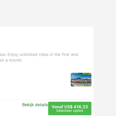
s. Enjoy unlimited rides in the first and
hin a month.
Bekijk details
Vanaf US$ 418,23
Selecteer opties