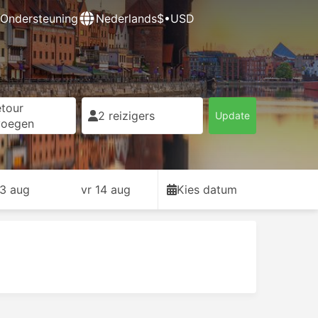
Ondersteuning
Nederlands
$•USD
tour
2 reizigers
Update
voegen
13 aug
vr 14 aug
Kies datum