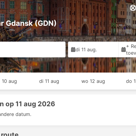
ar Gdansk (GDN)
+ Re
di 11 aug.
toe
 10 aug
di 11 aug
wo 12 aug
do 
n op 11 aug 2026
andere datum.
 route