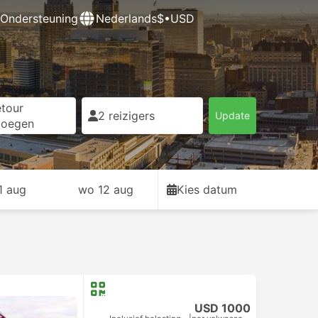
Ondersteuning
Nederlands
$•USD
tour
2 reizigers
Update
voegen
11 aug
wo 12 aug
Kies datum
USD 1000