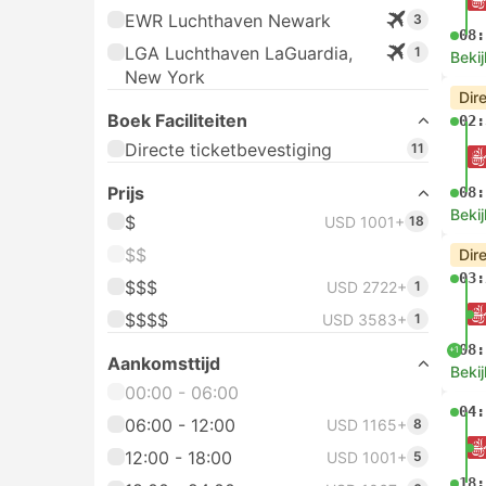
EWR Luchthaven Newark
3
08:
LGA Luchthaven LaGuardia,
1
Bekij
New York
Dir
Boek Faciliteiten
02:
Directe ticketbevestiging
11
Prijs
08:
Bekij
$
USD 1001+
18
$$
Dir
03:
$$$
USD 2722+
1
$$$$
USD 3583+
1
08:
+1
Aankomsttijd
Bekij
00:00 - 06:00
04:
06:00 - 12:00
USD 1165+
8
12:00 - 18:00
USD 1001+
5
18: