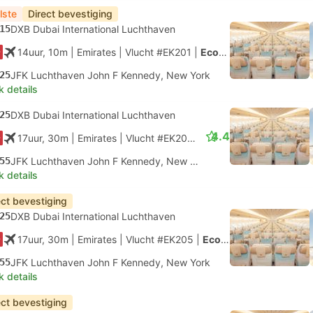
lste
Direct bevestiging
15
DXB Dubai International Luchthaven
14uur, 10m
| Emirates
|
Vlucht #EK201
|
Economy
25
JFK Luchthaven John F Kennedy, New York
k details
25
DXB Dubai International Luchthaven
4.4
17uur, 30m
| Emirates
|
Vlucht #EK205
|
Economy
55
JFK Luchthaven John F Kennedy, New York
k details
ect bevestiging
25
DXB Dubai International Luchthaven
17uur, 30m
| Emirates
|
Vlucht #EK205
|
Economy
55
JFK Luchthaven John F Kennedy, New York
k details
ect bevestiging