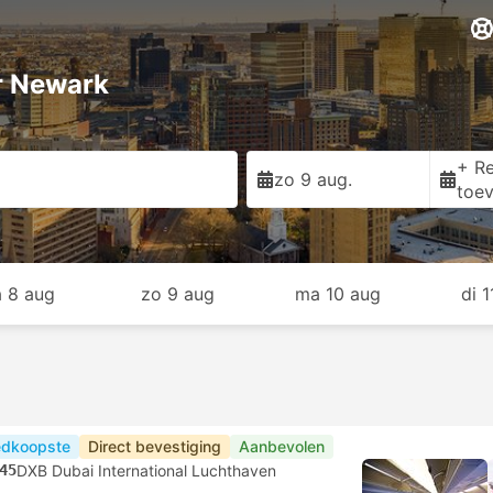
r Newark
+ Re
zo 9 aug.
toe
a 8 aug
zo 9 aug
ma 10 aug
di 
dkoopste
Direct bevestiging
Aanbevolen
45
DXB Dubai International Luchthaven