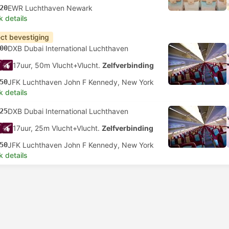
20
EWR Luchthaven Newark
k details
ect bevestiging
00
DXB Dubai International Luchthaven
17uur, 50m Vlucht+Vlucht.
Zelfverbinding
50
JFK Luchthaven John F Kennedy, New York
k details
25
DXB Dubai International Luchthaven
17uur, 25m Vlucht+Vlucht.
Zelfverbinding
50
JFK Luchthaven John F Kennedy, New York
k details