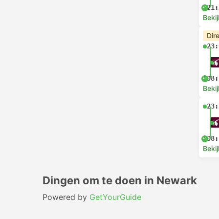
21:
+1
Bekij
Dir
23:
08:
+1
Bekij
23:
08:
+1
Bekij
Dingen om te doen in Newark
Powered by
GetYourGuide