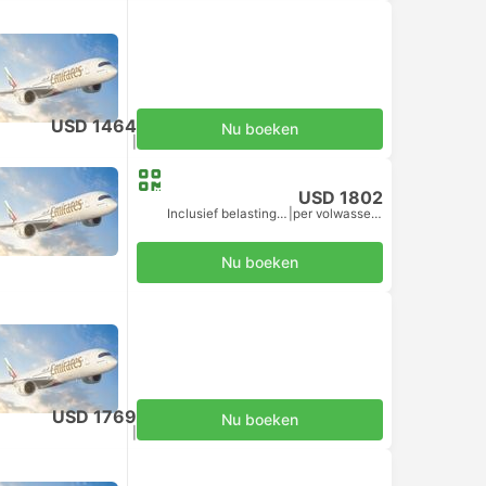
USD 1464
Nu boeken
Inclusief belastingen
|
per volwassene
USD 1802
Inclusief belastingen
|
per volwassene
Nu boeken
USD 1769
Nu boeken
Inclusief belastingen
|
per volwassene