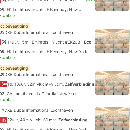
50
JFK Luchthaven John F Kennedy, New York
k details
ect bevestiging
35
DXB Dubai International Luchthaven
14uur, 15m
| Emirates
|
Vlucht #EK203
|
Economy
50
JFK Luchthaven John F Kennedy, New York
k details
ect bevestiging
20
DXB Dubai International Luchthaven
1d, 13uur, 32m Vlucht+Vlucht.
Zelfverbinding
52
LGA Luchthaven LaGuardia, New York
k details
15
DXB Dubai International Luchthaven
22uur, 40m Vlucht+Vlucht.
Zelfverbinding
55
JFK Luchthaven John F Kennedy, New York