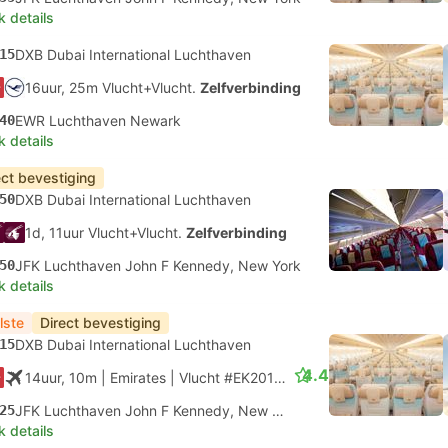
k details
15
DXB Dubai International Luchthaven
16uur, 25m Vlucht+Vlucht.
Zelfverbinding
40
EWR Luchthaven Newark
k details
ect bevestiging
50
DXB Dubai International Luchthaven
1d, 11uur Vlucht+Vlucht.
Zelfverbinding
50
JFK Luchthaven John F Kennedy, New York
k details
lste
Direct bevestiging
15
DXB Dubai International Luchthaven
4.4
14uur, 10m
| Emirates
|
Vlucht #EK201
|
Economy
25
JFK Luchthaven John F Kennedy, New York
k details