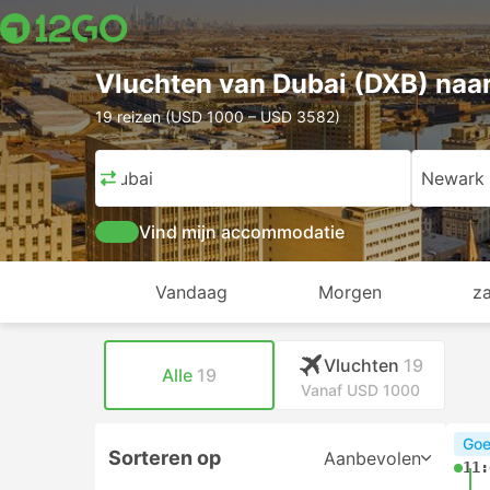
Vluchten van Dubai (DXB) naa
19 reizen (USD 1000 – USD 3582)
Dubai
Newark
Vind mijn accommodatie
Vandaag
Morgen
z
Vluchten
19
Alle
19
Vanaf USD 1000
Goe
Sorteren op
Aanbevolen
11: