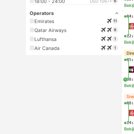
18:00 - 24:00
USD 1067+
6
Bekij
Operators
04:
Emirates
11
Qatar Airways
8
12:
Lufthansa
1
Bekij
Air Canada
1
Dir
05:
08:
+1
Bekij
Sne
08:
14:
Bekij