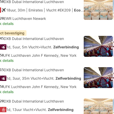
50
DXB Dubai International Luchthaven
18uur, 30m
| Emirates
|
Vlucht #EK209
|
Economy
20
EWR Luchthaven Newark
k details
ect bevestiging
45
DXB Dubai International Luchthaven
1d, 5uur, 5m Vlucht+Vlucht.
Zelfverbinding
50
JFK Luchthaven John F Kennedy, New York
k details
15
DXB Dubai International Luchthaven
1d, 3uur, 35m Vlucht+Vlucht.
Zelfverbinding
50
JFK Luchthaven John F Kennedy, New York
k details
20
DXB Dubai International Luchthaven
1d, 13uur Vlucht+Vlucht.
Zelfverbinding