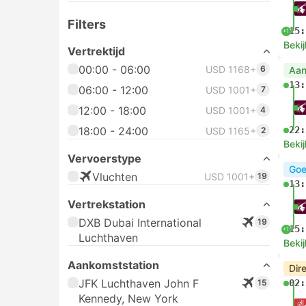
Filters
15:
+1
Bekij
Vertrektijd
00:00 - 06:00
USD 1168+
6
Aan
13:
06:00 - 12:00
USD 1001+
7
12:00 - 18:00
USD 1001+
4
18:00 - 24:00
22:
USD 1165+
2
Bekij
Vervoerstype
Goe
Vluchten
USD 1001+
19
13:
Vertrekstation
DXB Dubai International
19
15:
+1
Luchthaven
Bekij
Aankomststation
Dir
JFK Luchthaven John F
15
02:
Kennedy, New York