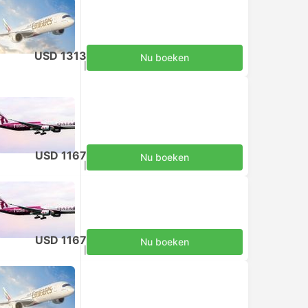
USD 1313
Nu boeken
Inclusief belastingen
|
per volwassene
USD 1167
Nu boeken
Inclusief belastingen
|
per volwassene
USD 1167
Nu boeken
Inclusief belastingen
|
per volwassene