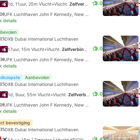
5.0
1d, 11uur, 25m Vlucht+Vlucht.
Zelfverbinding
10
JFK Luchthaven John F Kennedy, New York
k details
bevolen
15
DXB Dubai International Luchthaven
5.0
17uur, 15m Vlucht+Vlucht.
Zelfverbinding
30
JFK Luchthaven John F Kennedy, New York
k details
dkoopste
Aanbevolen
15
DXB Dubai International Luchthaven
5.0
1d, 9uur, 55m Vlucht+Vlucht.
Zelfverbinding
10
JFK Luchthaven John F Kennedy, New York
k details
ect bevestiging
35
DXB Dubai International Luchthaven
4.4
14uur, 15m
| Emirates
|
Vlucht #EK203
|
Economy