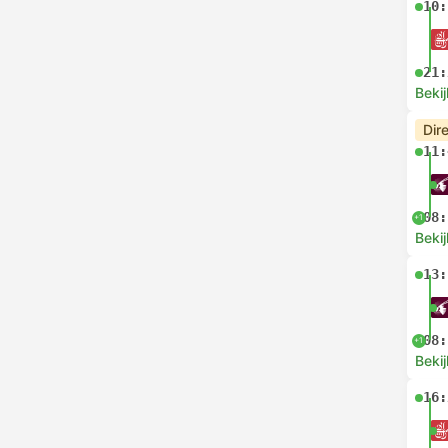
10:
21:
Bekij
Dir
11:
08:
+1
Bekij
13:
08:
+1
Bekij
16: