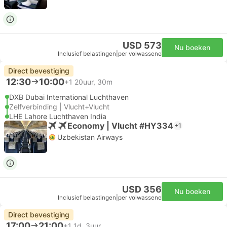
USD 573
Nu boeken
Inclusief belastingen
|
per volwassene
Direct bevestiging
12:30
10:00
+1
20uur, 30m
DXB Dubai International Luchthaven
Zelfverbinding | Vlucht+Vlucht
LHE Lahore Luchthaven India
Economy | Vlucht #HY334
+1
Uzbekistan Airways
USD 356
Nu boeken
Inclusief belastingen
|
per volwassene
Direct bevestiging
17:00
21:00
+1
1d, 3uur