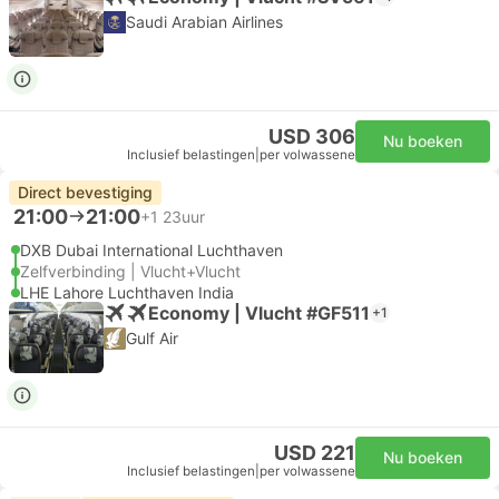
Saudi Arabian Airlines
USD 306
Nu boeken
Inclusief belastingen
|
per volwassene
Direct bevestiging
21:00
21:00
+1
23uur
DXB Dubai International Luchthaven
Zelfverbinding | Vlucht+Vlucht
LHE Lahore Luchthaven India
Economy | Vlucht #GF511
+1
Gulf Air
USD 221
Nu boeken
Inclusief belastingen
|
per volwassene