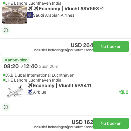
LHE Lahore Luchthaven India
Economy | Vlucht #SV593
+1
Saudi Arabian Airlines
USD 264
Nu boeken
Inclusief belastingen
|
per volwassene
Aanbevolen
08:20
12:40
3uur, 20m
DXB Dubai International Luchthaven
LHE Lahore Luchthaven India
Economy | Vlucht #PA411
5.0
Airblue
USD 162
Nu boeken
Inclusief belastingen
|
per volwassene