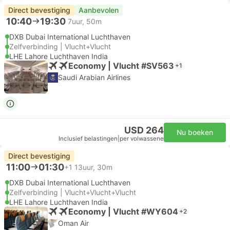
Direct bevestiging
Aanbevolen
10:40
19:30
7uur, 50m
DXB Dubai International Luchthaven
Zelfverbinding | Vlucht+Vlucht
LHE Lahore Luchthaven India
Economy | Vlucht #SV563
+1
Saudi Arabian Airlines
USD 264
Nu boeken
Inclusief belastingen
|
per volwassene
Direct bevestiging
11:00
01:30
+1
13uur, 30m
DXB Dubai International Luchthaven
Zelfverbinding | Vlucht+Vlucht+Vlucht
LHE Lahore Luchthaven India
Economy | Vlucht #WY604
+2
Oman Air