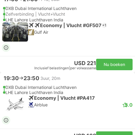
DXB Dubai International Luchthaven
Zelfverbinding | Vlucht+Vlucht
LHE Lahore Luchthaven India
Economy | Vlucht #GF507
+1
Gulf Air
USD 221
Nu boeken
Inclusief belastingen
|
per volwassene
19:30
23:50
3uur, 20m
DXB Dubai International Luchthaven
LHE Lahore Luchthaven India
Economy | Vlucht #PA417
5.0
Airblue