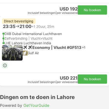
USD 192
Nu boeken
Inclusief belastingen
|
per volwassene
Direct bevestiging
23:35
21:00
+1
20uur, 25m
DXB Dubai International Luchthaven
Zelfverbinding | Vlucht+Vlucht
LHE Lahore Luchthaven India
Economy | Vlucht #GF513
+1
Gulf Air
USD 221
Nu boeken
Inclusief belastingen
|
per volwassene
Dingen om te doen in Lahore
Powered by
GetYourGuide