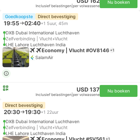
USD 162
Nu boeken
Inclusief belastingen
|
per volwassene
Goedkoopste
Direct bevestiging
19:55
02:40
+1
5uur, 45m
DXB Dubai International Luchthaven
Zelfverbinding | Vlucht+Vlucht
LHE Lahore Luchthaven India
Economy | Vlucht #OV8146
+1
SalamAir
USD 137
Nu boeken
Inclusief belastingen
|
per volwassene
Direct bevestiging
20:30
19:30
+1
22uur
DXB Dubai International Luchthaven
Zelfverbinding | Vlucht+Vlucht
LHE Lahore Luchthaven India
Economy | Vlucht #SV561
+1