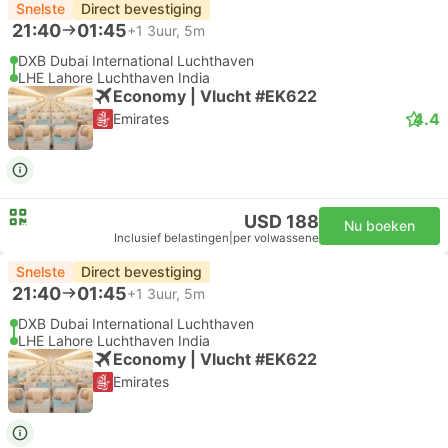
Snelste
Direct bevestiging
21:40
01:45
+1
3uur, 5m
DXB Dubai International Luchthaven
LHE Lahore Luchthaven India
Economy | Vlucht #EK622
4.4
Emirates
USD 188
Nu boeken
Inclusief belastingen
|
per volwassene
Snelste
Direct bevestiging
21:40
01:45
+1
3uur, 5m
DXB Dubai International Luchthaven
LHE Lahore Luchthaven India
Economy | Vlucht #EK622
Emirates