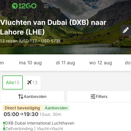
Vluchten van Dubai (DXB) naar
Lahore (LHE)
13 reizen (USD 137 – USD 573)
en
ma 10 aug
di 11 aug
wo 12 aug
do
Alle
13
13
Aanbevolen
Filters
Direct bevestiging
Aanbevolen
05:00
19:30
13uur, 30m
DXB Dubai International Luchthaven
Zelfverbinding | Vlucht+Vlucht