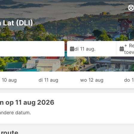
 Lat (DLI)
+ Re
di 11 aug.
toe
 10 aug
di 11 aug
wo 12 aug
do 
n op 11 aug 2026
andere datum.
 route