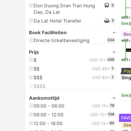
Don Duong Dran Tran Hung
3
Dao, Da Lat
08:
Da Lat Hotel Transfer
2
Bekij
Boek Faciliteiten
Bes
Directe ticketbevestiging
334
00:
Prijs
$
USD 15+
348
07:
$$
USD 49+
1
Pop
$$$
Sing
USD 82+
1
$$$$
Bekij
Aankomsttijd
00:00 - 06:00
USD 15+
78
06:00 - 12:00
USD 15+
108
FAV
12:00 - 18:00
USD 15+
90
Dir