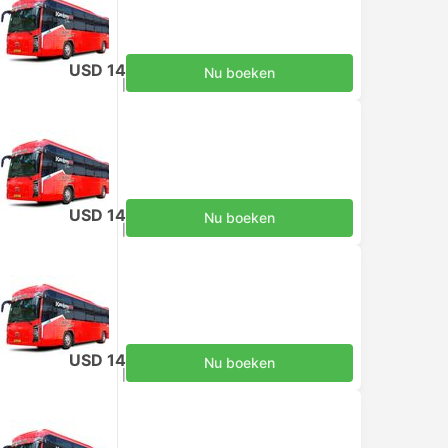
USD 14
Nu boeken
Inclusief belastingen
|
per volwassene
USD 14
Nu boeken
Inclusief belastingen
|
per volwassene
USD 14
Nu boeken
Inclusief belastingen
|
per volwassene