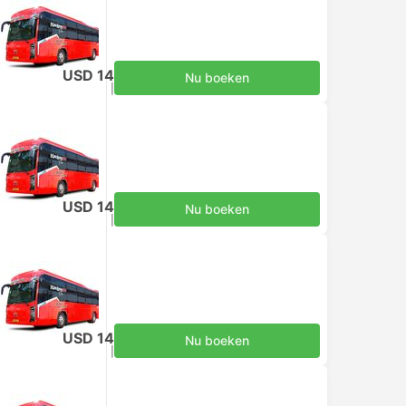
USD 14
Nu boeken
Inclusief belastingen
|
per volwassene
USD 14
Nu boeken
Inclusief belastingen
|
per volwassene
USD 14
Nu boeken
Inclusief belastingen
|
per volwassene