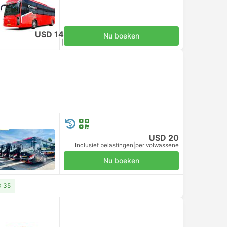
USD 14
Nu boeken
Inclusief belastingen
|
per volwassene
USD 20
Inclusief belastingen
|
per volwassene
Nu boeken
D 35