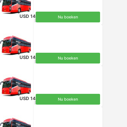
USD 14
Nu boeken
Inclusief belastingen
|
per volwassene
USD 14
Nu boeken
Inclusief belastingen
|
per volwassene
USD 14
Nu boeken
Inclusief belastingen
|
per volwassene