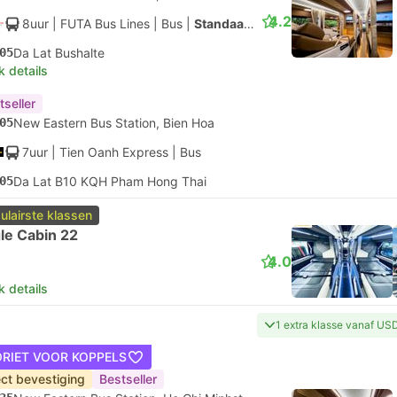
4.2
8uur
| FUTA Bus Lines
|
Bus
|
Standaard AC
05
Da Lat Bushalte
k details
tseller
05
New Eastern Bus Station, Bien Hoa
7uur
| Tien Oanh Express
|
Bus
05
Da Lat B10 KQH Pham Hong Thai
ulairste klassen
le Cabin 22
4.0
k details
1 extra klasse vanaf US
ORIET VOOR KOPPELS
ect bevestiging
Bestseller