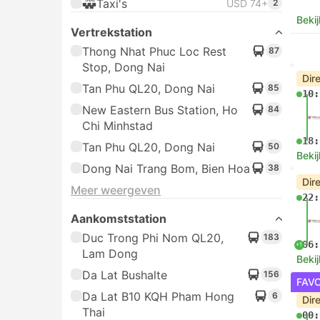
Taxi's
USD 74+
2
Bekij
Vertrekstation
Thong Nhat Phuc Loc Rest
87
Stop, Dong Nai
Dir
Tan Phu QL20, Dong Nai
85
10:
New Eastern Bus Station, Ho
84
Chi Minhstad
18:
Tan Phu QL20, Dong Nai
50
Bekij
Dong Nai Trang Bom, Bien Hoa
38
Dir
Meer weergeven
22:
Aankomststation
Duc Trong Phi Nom QL20,
183
06:
+1
Lam Dong
Bekij
Da Lat Bushalte
156
FAV
Da Lat B10 KQH Pham Hong
6
Dir
Thai
00: