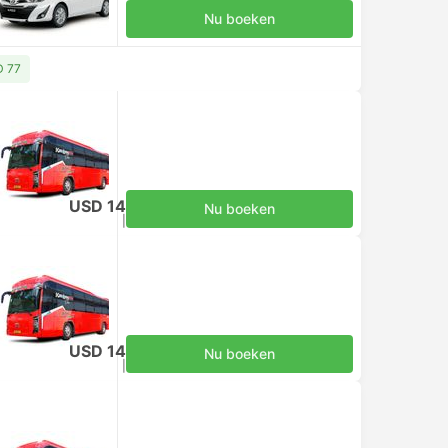
Nu boeken
D 77
USD 14
Nu boeken
Inclusief belastingen
|
per volwassene
USD 14
Nu boeken
Inclusief belastingen
|
per volwassene