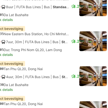
4.2
8uur
| FUTA Bus Lines
|
Bus
|
Standaard AC
05
Da Lat Bushalte
k details
ect bevestiging
35
New Eastern Bus Station, Ho Chi Minhstad
4.2
7uur, 30m
| FUTA Bus Lines
|
Bus
|
Standaard AC
05
Duc Trong Phi Nom QL20, Lam Dong
k details
ect bevestiging
00
Tan Phu QL20, Dong Nai
4.2
4uur, 30m
| FUTA Bus Lines
|
Bus
|
Standaard AC
30
Da Lat Bushalte
k details
ect bevestiging
00
Tan Phu QL20, Dong Nai