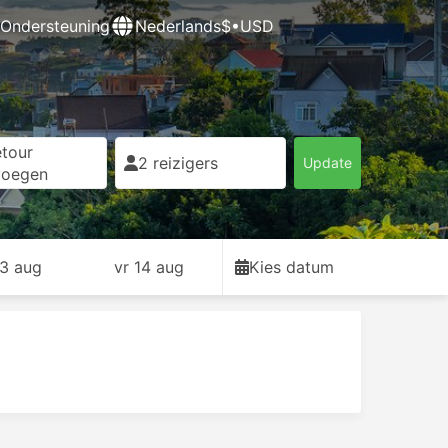
Ondersteuning
Nederlands
$•USD
tour
2 reizigers
Update
voegen
13 aug
vr 14 aug
Kies datum