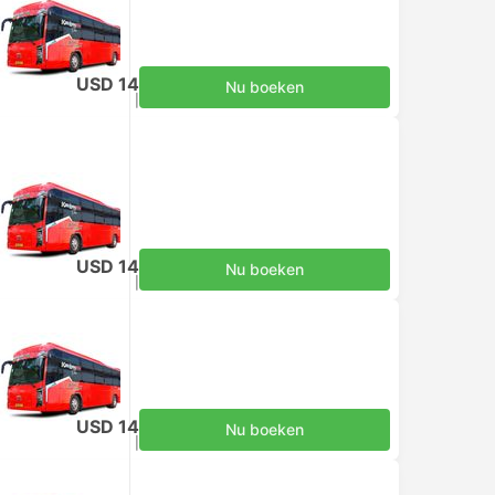
USD 14
Nu boeken
Inclusief belastingen
|
per volwassene
USD 14
Nu boeken
Inclusief belastingen
|
per volwassene
USD 14
Nu boeken
Inclusief belastingen
|
per volwassene