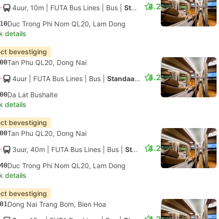
4.2
4uur, 10m
| FUTA Bus Lines
|
Bus
|
Standaard AC
10
Duc Trong Phi Nom QL20, Lam Dong
k details
ect bevestiging
00
Tan Phu QL20, Dong Nai
4.2
4uur
| FUTA Bus Lines
|
Bus
|
Standaard AC
00
Da Lat Bushalte
k details
ect bevestiging
00
Tan Phu QL20, Dong Nai
4.2
3uur, 40m
| FUTA Bus Lines
|
Bus
|
Standaard AC
40
Duc Trong Phi Nom QL20, Lam Dong
k details
ect bevestiging
01
Dong Nai Trang Bom, Bien Hoa