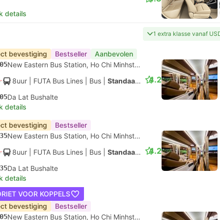
k details
1 extra klasse vanaf US
ect bevestiging
Bestseller
Aanbevolen
05
New Eastern Bus Station, Ho Chi Minhstad
4.2
8uur
| FUTA Bus Lines
|
Bus
|
Standaard AC
05
Da Lat Bushalte
k details
ect bevestiging
Bestseller
35
New Eastern Bus Station, Ho Chi Minhstad
4.2
8uur
| FUTA Bus Lines
|
Bus
|
Standaard AC
35
Da Lat Bushalte
k details
ORIET VOOR KOPPELS
ect bevestiging
Bestseller
05
New Eastern Bus Station, Ho Chi Minhstad