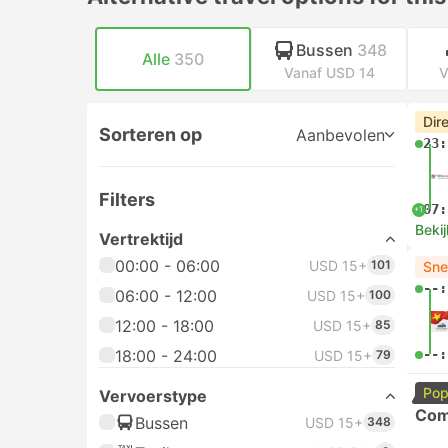
Bussen
348
Alle
350
Vanaf USD 14
V
Dir
Sorteren op
Aanbevolen
23:
Filters
07:
+1
Bekij
Vertrektijd
00:00 - 06:00
USD 15+
101
Sne
--:
06:00 - 12:00
USD 15+
100
12:00 - 18:00
USD 15+
85
18:00 - 24:00
--:
USD 15+
79
Pop
Vervoerstype
Com
Bussen
USD 15+
348