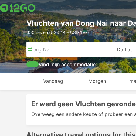
Vluchten van Dong Nai naar Da
350 reizen (USD 14 – USD 197)
Dong Nai
Da Lat
Vind mijn accommodatie
Vandaag
Morgen
ma
Er werd geen Vluchten gevonde
Overweeg een andere keuze of probeer een 
Alternative travel options for this