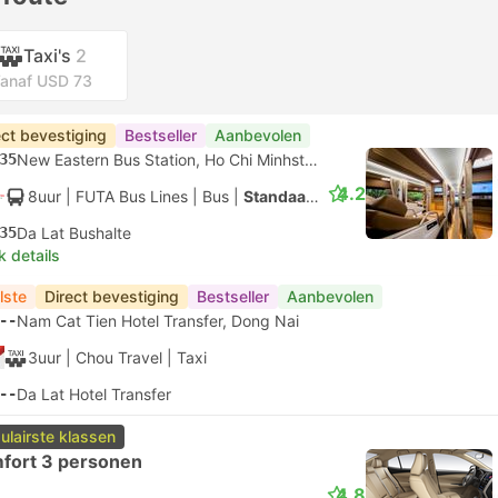
Taxi's
2
anaf USD 73
ect bevestiging
Bestseller
Aanbevolen
35
New Eastern Bus Station, Ho Chi Minhstad
4.2
8uur
| FUTA Bus Lines
|
Bus
|
Standaard AC
35
Da Lat Bushalte
k details
lste
Direct bevestiging
Bestseller
Aanbevolen
--
Nam Cat Tien Hotel Transfer, Dong Nai
3uur
| Chou Travel
|
Taxi
--
Da Lat Hotel Transfer
ulairste klassen
fort 3 personen
4.8