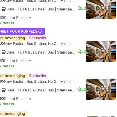
35
New Eastern Bus Station, Ho Chi Minhstad
4.2
8uur
| FUTA Bus Lines
|
Bus
|
Standaard AC
35
Da Lat Bushalte
k details
ORIET VOOR KOPPELS
ect bevestiging
Bestseller
35
New Eastern Bus Station, Ho Chi Minhstad
4.2
8uur
| FUTA Bus Lines
|
Bus
|
Standaard AC
35
Da Lat Bushalte
k details
ect bevestiging
Bestseller
05
New Eastern Bus Station, Ho Chi Minhstad
4.2
8uur
| FUTA Bus Lines
|
Bus
|
Standaard AC
05
Da Lat Bushalte
k details
ect bevestiging