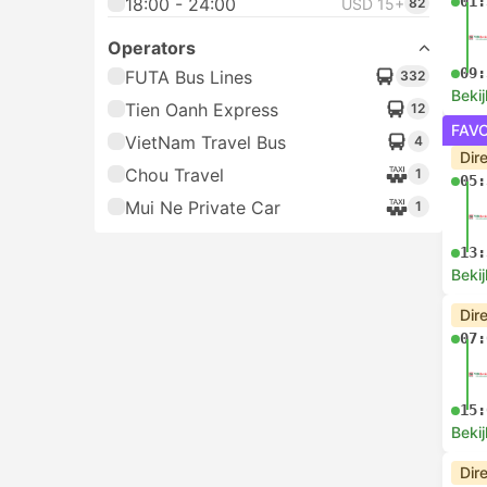
01:
18:00 - 24:00
USD 15+
82
Operators
09:
FUTA Bus Lines
332
Bekij
Tien Oanh Express
12
FAV
VietNam Travel Bus
4
Dir
Chou Travel
1
05:
Mui Ne Private Car
1
13:
Bekij
Dir
07:
15:
Bekij
Dir