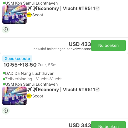
USM Koh Samui Luchthaven
Economy | Vlucht #TR511
+1
Scoot
USD 433
Nu boeken
Inclusief belastingen
|
per volwassene
Goedkoopste
10:55
18:50
7uur, 55m
DAD Da Nang Luchthaven
Zelfverbinding | Vlucht+Vlucht
USM Koh Samui Luchthaven
Economy | Vlucht #TR511
+1
Scoot
USD 343
Nu boeken