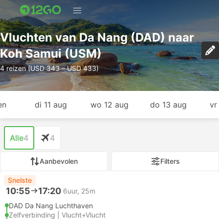
Vluchten van Da Nang (DAD) naar
Koh Samui (USM)
4 reizen (USD 343 – USD 433)
en
di 11 aug
wo 12 aug
do 13 aug
vr
Alle
4
4
Aanbevolen
Filters
Snelste
10:55
17:20
6uur, 25m
DAD Da Nang Luchthaven
Zelfverbinding | Vlucht+Vlucht