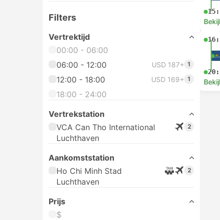
Filters
15:
Bekij
Vertrektijd
00:00 - 06:00
USD 10+
118
Sne
11:
06:00 - 12:00
USD 10+
167
12:00 - 18:00
USD 10+
178
18:00 - 24:00
13:
USD 11+
57
Bekij
Vervoerstype
Sne
Bussen
USD 10+
350
10:
Vans
USD 12+
69
Vluchten
USD 169+
2
12:
Taxi's
USD 49+
16
Bekij
Vertrekstation
Van Phong Can Tho
77
Can Tho Bushalte
59