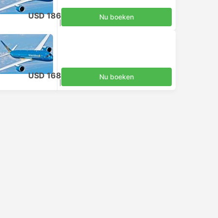
Inclusief belastingen
|
per volwassene
Nu boeken
USD 11
Inclusief belastingen
|
per volwassene
Nu boeken
USD 11
Inclusief belastingen
|
per volwassene
Nu boeken
i
Taxi
+1
+1
.8
4.8