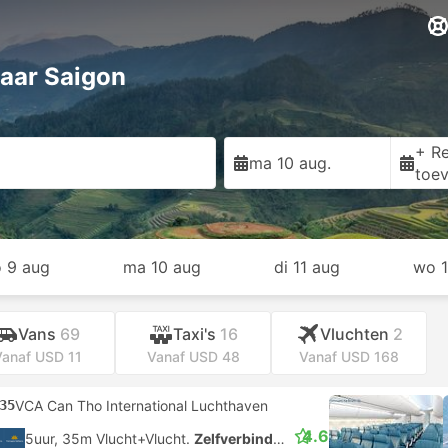
aar Saigon
+ Re
ma 10 aug.
toe
o 9 aug
ma 10 aug
di 11 aug
wo 1
Vans
69
Taxi's
16
Vluchten
2
anaf USD 11
Vanaf USD 48
Vanaf USD 168
lste busje
Bestseller
Aanbevolen
00
1 Duong B18, Can Tho