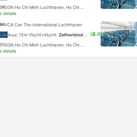
4.8
2uur, 40m
| Meko Limo
|
Busje
|
Limousine 10
40
189 Dao Duy Tu, Ho Chi Minhstad
k details
lste busje
Bestseller
Aanbevolen
00
1 Duong B18, Can Tho
4.8
2uur, 40m
| Meko Limo
|
Busje
|
Limousine 10
40
189 Dao Duy Tu, Ho Chi Minhstad
k details
lste busje
Bestseller
Aanbevolen
00
1 Duong B18, Can Tho
4.8
2uur, 40m
| Meko Limo
|
Busje
|
Limousine 10
40
189 Dao Duy Tu, Ho Chi Minhstad
k details
Direct
Taxi
Tax
+1
4.8
4