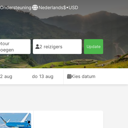
Ondersteuning
Nederlands
$•USD
tour
2 reizigers
Update
voegen
2 aug
do 13 aug
Kies datum
USD 11