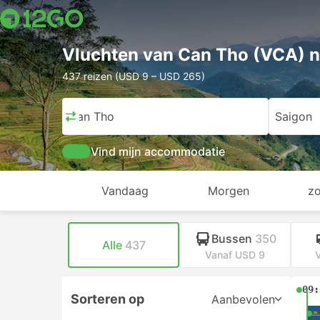
Vluchten van Can Tho (VCA) n
437 reizen (USD 9 – USD 265)
Can Tho
Saigon
Vind mijn accommodatie
Vandaag
Morgen
z
Bussen
350
Alle
437
Vanaf USD 9
V
Sne
Sorteren op
Aanbevolen
13: