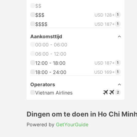
La
bo
Lai Vung Phuong Trang, Cao
51
Lanh
Dire
onz
E11 Street No 8, Can Tho
50
Chau Thanh A Cai Tac QL1,
47
Hau Giang
Meer weergeven
FAV
Sne
Aankomststation
12:
Mien Tay Bushalte, Ho Chi
205
Minhstad
14:
Saigon Office, Ho Chi
68
Bekij
Minhstad
Sne
New Eastern Bus Station, Ho
40
15:
Chi Minhstad
189 Dao Duy Tu, Ho Chi
33
Minhstad
17:
266 Le Hong Phong, Ho Chi
22
Bekij