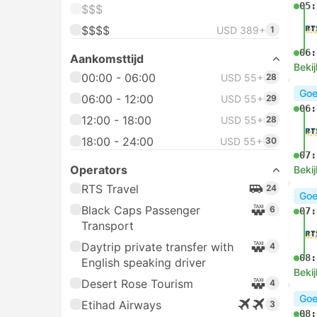
05:
$$$
$$$$
USD 389+
1
06:
Aankomsttijd
Bekij
00:00 - 06:00
USD 55+
28
Goe
06:00 - 12:00
USD 55+
29
06:
12:00 - 18:00
USD 55+
28
18:00 - 24:00
USD 55+
30
07:
Operators
Bekij
RTS Travel
24
Goe
Black Caps Passenger
6
07:
Transport
Daytrip private transfer with
4
08:
English speaking driver
Bekij
Desert Rose Tourism
4
Goe
Etihad Airways
3
08: