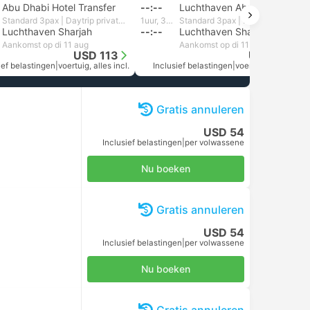
Abu Dhabi Hotel Transfer
--:--
Luchthaven Abu Dhabi
Standard 3pax | Daytrip private transfer with English speaking driver
1uur, 31m
Standard 3pax | Daytrip private transfer with English speaking driver
Luchthaven Sharjah
--:--
Luchthaven Sharjah
Aankomst op di 11 aug
Aankomst op di 11 aug
USD 113
USD 106
ief belastingen
|
voertuig, alles incl.
Inclusief belastingen
|
voertuig, alles incl.
Gratis annuleren
USD 54
Inclusief belastingen
|
per volwassene
Nu boeken
Gratis annuleren
USD 54
Inclusief belastingen
|
per volwassene
Nu boeken