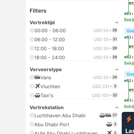
Filters
01:
Bekij
Vertrektijd
00:00 - 06:00
USD 55+
29
Goe
01:
06:00 - 12:00
USD 55+
31
12:00 - 18:00
USD 55+
29
18:00 - 24:00
02:
USD 55+
29
Bekij
Vervoerstype
Goe
Vans
USD 55+
24
02:
Vluchten
USD 231+
3
Taxi's
USD 107+
22
03:
Bekij
Vertrekstation
Luchthaven Abu Dhabi
37
Abu Dhabi Port
3
La
AUH Abu Dhabi Luchthaven
3