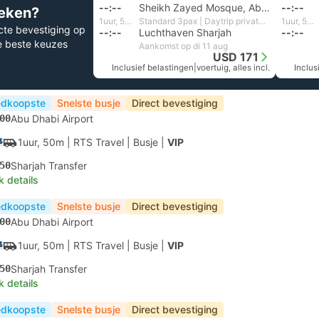
--:--
Sheikh Zayed Mosque, Abu Dhabi
--:--
eken?
1uur, 54m
Standard 3pax | Daytrip private transfer with English speaking driver
1uur, 52m
cte bevestiging op
--:--
Luchthaven Sharjah
--:--
e beste keuzes
Aankomst op di 11 aug
USD 171
Inclusief belastingen
|
voertuig, alles incl.
Inclus
dkoopste
Snelste busje
Direct bevestiging
00
Abu Dhabi Airport
1uur, 50m
| RTS Travel
|
Busje
|
VIP
50
Sharjah Transfer
k details
dkoopste
Snelste busje
Direct bevestiging
00
Abu Dhabi Airport
1uur, 50m
| RTS Travel
|
Busje
|
VIP
50
Sharjah Transfer
k details
dkoopste
Snelste busje
Direct bevestiging