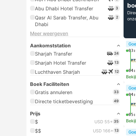
bo
Abu Dhabi Hotel Transfer
3
Dire
Qasr Al Sarab Transfer, Abu
2
onz
Dhabi
Meer weergeven
Goe
Aankomststation
03:
Sharjah Transfer
24
Sharjah Hotel Transfer
13
04:
Luchthaven Sharjah
12
Bekij
Boek Faciliteiten
Goe
Gratis annuleren
33
04:
Directe ticketbevestiging
49
Prijs
05:
Bekij
$
USD 55+
35
$$
USD 166+
13
Goe