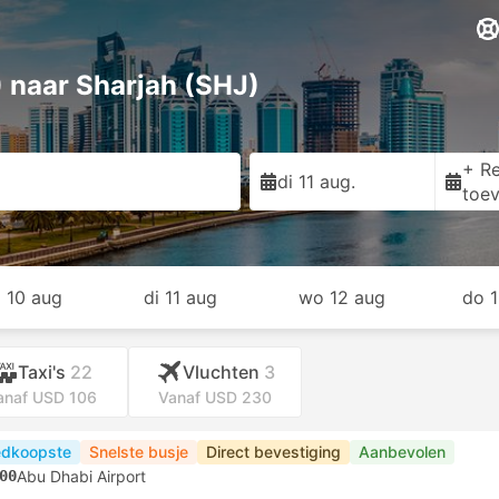
 naar Sharjah (SHJ)
+ Re
di 11 aug.
toe
 10 aug
di 11 aug
wo 12 aug
do 
Taxi's
22
Vluchten
3
anaf USD 106
Vanaf USD 230
dkoopste
Snelste busje
Direct bevestiging
Aanbevolen
00
Abu Dhabi Airport