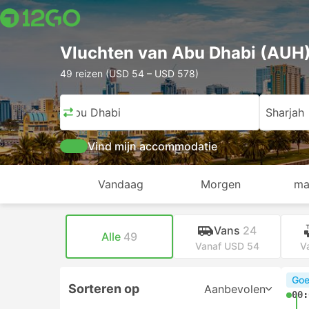
Vluchten van Abu Dhabi (AUH)
49 reizen (USD 54 – USD 578)
Abu Dhabi
Sharjah
Vind mijn accommodatie
Vandaag
Morgen
ma
Vans
24
Alle
49
Vanaf USD 54
V
Goe
Sorteren op
Aanbevolen
00: