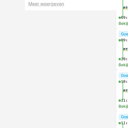
Meer weergeven
09:
Bekij
Goe
09:
10:
Bekij
Goe
10:
11:
Bekij
Goe
11: