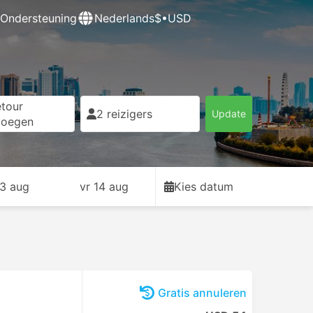
Ondersteuning
Nederlands
$•USD
tour
2 reizigers
Update
voegen
13 aug
vr 14 aug
Kies datum
Gratis annuleren