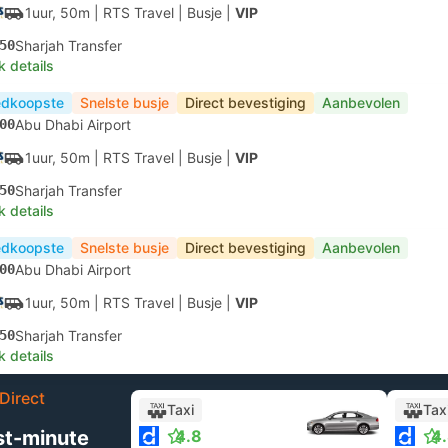
1uur, 50m
| RTS Travel
|
Busje
|
VIP
50
Sharjah Transfer
k details
dkoopste
Snelste busje
Direct bevestiging
Aanbevolen
00
Abu Dhabi Airport
1uur, 50m
| RTS Travel
|
Busje
|
VIP
50
Sharjah Transfer
k details
dkoopste
Snelste busje
Direct bevestiging
Aanbevolen
00
Abu Dhabi Airport
1uur, 50m
| RTS Travel
|
Busje
|
VIP
50
Sharjah Transfer
k details
Direct
Taxi
Tax
st-minute
4.8
4