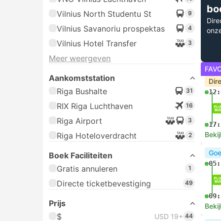
bo
Vilnius North Studentu St
9
Dire
Vilnius Savanoriu prospektas
4
onz
Vilnius Hotel Transfer
3
Meer weergeven
FAV
Aankomststation
Dir
Riga Bushalte
31
12:
RIX Riga Luchthaven
16
Riga Airport
3
17:
Bekij
Riga Hoteloverdracht
2
Goe
Boek Faciliteiten
05:
Gratis annuleren
1
Directe ticketbevestiging
49
09:
Prijs
Bekij
$
USD 19+
44