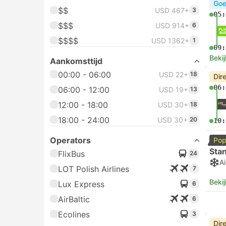
Goe
$$
USD 467+
3
05:
$$$
USD 914+
6
$$$$
USD 1362+
1
09:
Bekij
Aankomsttijd
00:00 - 06:00
USD 22+
18
Dir
06:
06:00 - 12:00
USD 19+
13
12:00 - 18:00
USD 30+
18
18:00 - 24:00
USD 30+
20
10:
Operators
Pop
Sta
FlixBus
24
Ai
LOT Polish Airlines
7
Bekij
Lux Express
6
AirBaltic
6
Ecolines
3
Dir