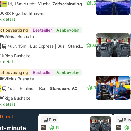
4.5
1d, 15m Vlucht+Vlucht.
Zelfverbinding
30
RIX Riga Luchthaven
k details
ect bevestiging
Bestseller
Aanbevolen
00
Vilnius Bushalte
4.6
4uur, 15m
| Lux Express
|
Bus
|
Standaard
15
Riga Bushalte
k details
ect bevestiging
Bestseller
Aanbevolen
00
Vilnius Bushalte
4.1
4uur
| Ecolines
|
Bus
|
Standaard AC
00
Riga Bushalte
k details
Direct
Bus
Bus
+1
st-minute
4.6
4