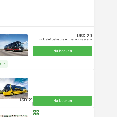
USD 29
Inclusief belastingen
|
per volwassene
Nu boeken
D 36
USD 21
Nu boeken
Inclusief belastingen
|
per volwassene