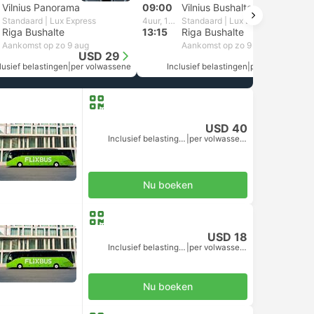
Vilnius Panorama
09:00
Vilnius Bushalte
Standaard | Lux Express
4uur, 15m
Standaard | Lux Express
Riga Bushalte
13:15
Riga Bushalte
Aankomst op zo 9 aug
Aankomst op zo 9 aug
USD 29
USD 29
lusief belastingen
|
per volwassene
Inclusief belastingen
|
per volwassene
USD 40
Inclusief belastingen
|
per volwassene
Nu boeken
USD 18
Inclusief belastingen
|
per volwassene
Nu boeken