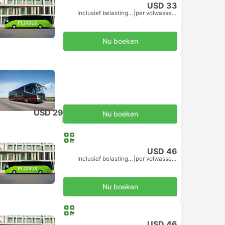
USD 33
Inclusief belastingen
|
per volwassene
Nu boeken
USD 29
Nu boeken
Inclusief belastingen
|
per volwassene
USD 46
Inclusief belastingen
|
per volwassene
Nu boeken
USD 46