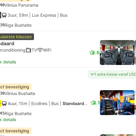
40
Vilnius Panorama
3uur, 59m
| Lux Express
|
Bus
39
Riga Bushalte
ulairste klassen
ndaard
rconditioning
TV
WiFi
4.6
k details
1 extra klasse vanaf US
ect bevestiging
30
Vilnius Bushalte
4.1
4uur, 15m
| Ecolines
|
Bus
|
Standaard AC
45
Riga Bushalte
k details
ect bevestiging