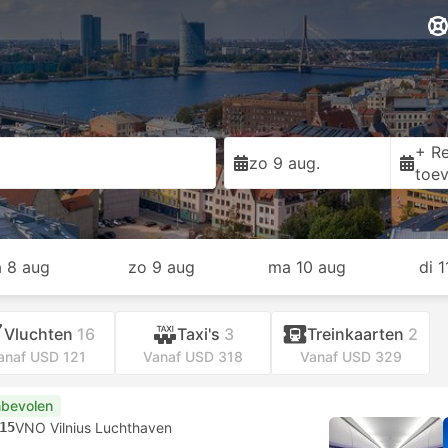
+ Re
zo 9 aug.
toe
a 8 aug
zo 9 aug
ma 10 aug
di 
Vluchten
16
Taxi's
3
Treinkaarten
2
anaf USD 121
Vanaf USD 318
Vanaf USD 329
bevolen
15
VNO Vilnius Luchthaven