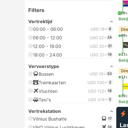
Filters
06:
+1
Bekij
Vertrektijd
00:00 - 06:00
USD 19+
8
Dir
09:
06:00 - 12:00
USD 22+
24
12:00 - 18:00
USD 30+
21
18:00 - 24:00
13:
USD 22+
19
Bekij
Vervoerstype
Dir
Bussen
USD 19+
33
12:
Treinkaarten
USD 330+
2
Vluchten
USD 122+
16
16:
Taxi's
USD 319+
3
Bekij
Vertrekstation
Vilnius Bushalte
17
La
VNO Vilnius Luchthaven
16