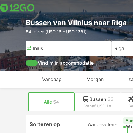
Bussen van Vilnius naar Riga
54 reizen (USD 18 – USD 1361)
Vilnius
Riga
Vind mijn accommodatie
Vandaag
Morgen
z
Bussen
33
Alle
54
Vanaf USD 18
V
Aan
Sorteren op
Aanbevolen
06: