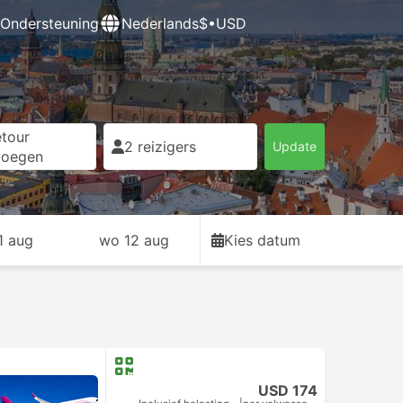
Ondersteuning
Nederlands
$•USD
tour
2 reizigers
Update
voegen
11 aug
wo 12 aug
Kies datum
USD 174