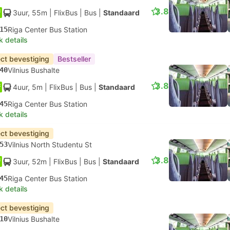
3.8
3uur, 55m
| FlixBus
|
Bus
|
Standaard
15
Riga Center Bus Station
k details
ect bevestiging
Bestseller
40
Vilnius Bushalte
3.8
4uur, 5m
| FlixBus
|
Bus
|
Standaard
45
Riga Center Bus Station
k details
ect bevestiging
53
Vilnius North Studentu St
3.8
3uur, 52m
| FlixBus
|
Bus
|
Standaard
45
Riga Center Bus Station
k details
ect bevestiging
10
Vilnius Bushalte