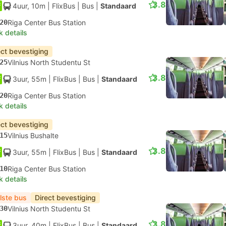
3.8
4uur, 10m
| FlixBus
|
Bus
|
Standaard
20
Riga Center Bus Station
k details
ect bevestiging
25
Vilnius North Studentu St
3.8
3uur, 55m
| FlixBus
|
Bus
|
Standaard
20
Riga Center Bus Station
k details
ect bevestiging
15
Vilnius Bushalte
3.8
3uur, 55m
| FlixBus
|
Bus
|
Standaard
10
Riga Center Bus Station
k details
lste bus
Direct bevestiging
30
Vilnius North Studentu St
3.8
3uur, 40m
| FlixBus
|
Bus
|
Standaard