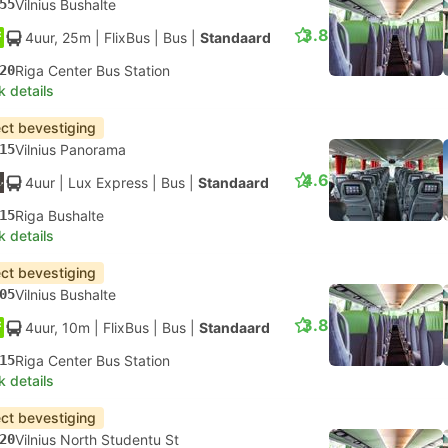
55
Vilnius Bushalte
3.8
4uur, 25m
| FlixBus
|
Bus
|
Standaard
20
Riga Center Bus Station
k details
ect bevestiging
15
Vilnius Panorama
4.6
4uur
| Lux Express
|
Bus
|
Standaard
15
Riga Bushalte
k details
ect bevestiging
05
Vilnius Bushalte
3.8
4uur, 10m
| FlixBus
|
Bus
|
Standaard
15
Riga Center Bus Station
k details
ect bevestiging
20
Vilnius North Studentu St