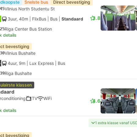
dkoopste
Snelste bus
Direct bevestiging
45
Vilnius North Studentu St
3.8
3uur, 40m
| FlixBus
|
Bus
|
Standaard
25
Riga Center Bus Station
k details
ect bevestiging
30
Vilnius Bushalte
4uur, 9m
| Lux Express
|
Bus
39
Riga Bushalte
ulairste klassen
ndaard
rconditioning
TV
WiFi
4.6
k details
1 extra klasse vanaf US
ect bevestiging