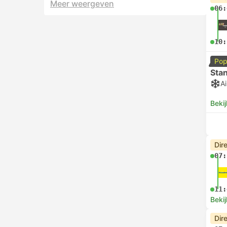
Meer weergeven
06:
10:
Pop
Sta
Ai
Bekij
Dir
07:
11:
Bekij
Dir