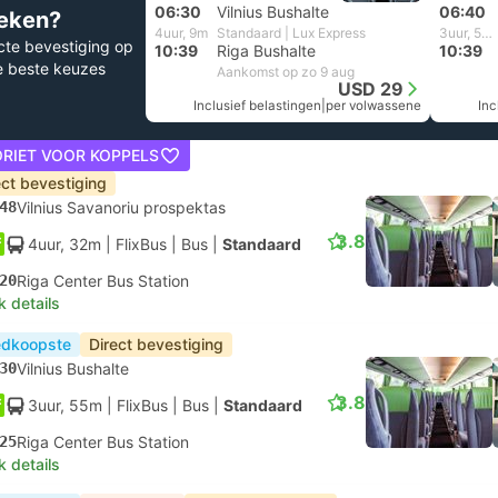
06:30
Vilnius Bushalte
06:40
eken?
4uur, 9m
Standaard | Lux Express
3uur, 59m
cte bevestiging op
10:39
Riga Bushalte
10:39
e beste keuzes
Aankomst op zo 9 aug
USD 29
Inclusief belastingen
|
per volwassene
Inc
ORIET VOOR KOPPELS
ect bevestiging
48
Vilnius Savanoriu prospektas
3.8
4uur, 32m
| FlixBus
|
Bus
|
Standaard
20
Riga Center Bus Station
k details
dkoopste
Direct bevestiging
30
Vilnius Bushalte
3.8
3uur, 55m
| FlixBus
|
Bus
|
Standaard
25
Riga Center Bus Station
k details