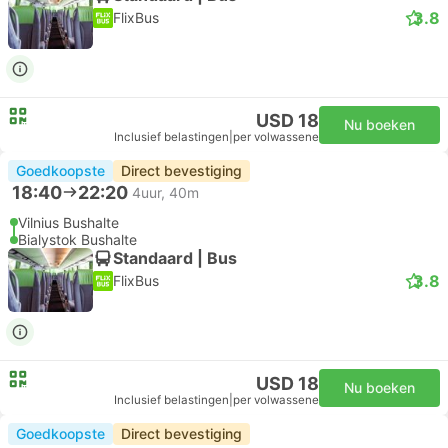
3.8
FlixBus
USD 18
Nu boeken
Inclusief belastingen
|
per volwassene
Goedkoopste
Direct bevestiging
18:40
22:20
4uur, 40m
Vilnius Bushalte
Bialystok Bushalte
Standaard | Bus
3.8
FlixBus
USD 18
Nu boeken
Inclusief belastingen
|
per volwassene
Goedkoopste
Direct bevestiging