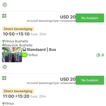
USD 20
Nu boeken
Inclusief belastingen
|
per volwassene
Direct bevestiging
10:50
15:10
5uur, 20m
Vilnius Bushalte
Bialystok Bushalte
Standaard | Bus
3.8
FlixBus
USD 20
Nu boeken
Inclusief belastingen
|
per volwassene
Direct bevestiging
11:00
15:20
5uur, 20m
Vilnius