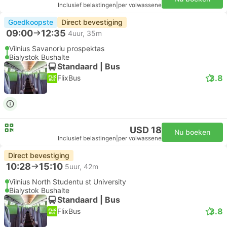
Inclusief belastingen
|
per volwassene
Goedkoopste
Direct bevestiging
09:00
12:35
4uur, 35m
Vilnius Savanoriu prospektas
Bialystok Bushalte
Standaard | Bus
3.8
FlixBus
USD 18
Nu boeken
Inclusief belastingen
|
per volwassene
Direct bevestiging
10:28
15:10
5uur, 42m
Vilnius North Studentu st University
Bialystok Bushalte
Standaard | Bus
3.8
FlixBus