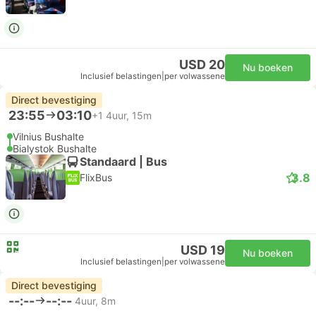
USD 20
Nu boeken
Inclusief belastingen
|
per volwassene
Direct bevestiging
23:55
03:10
+1
4uur, 15m
Vilnius Bushalte
Bialystok Bushalte
Standaard | Bus
3.8
FlixBus
USD 19
Nu boeken
Inclusief belastingen
|
per volwassene
Direct bevestiging
--:--
--:--
4uur, 8m