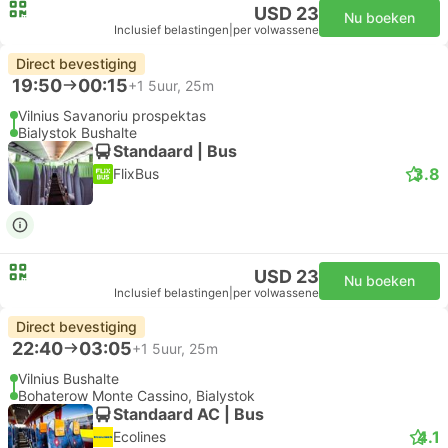
USD 23
Nu boeken
Inclusief belastingen
|
per volwassene
Direct bevestiging
19:50
00:15
+1
5uur, 25m
Vilnius Savanoriu prospektas
Bialystok Bushalte
Standaard | Bus
3.8
FlixBus
USD 23
Nu boeken
Inclusief belastingen
|
per volwassene
Direct bevestiging
22:40
03:05
+1
5uur, 25m
Vilnius Bushalte
Bohaterow Monte Cassino, Bialystok
Standaard AC | Bus
4.1
Ecolines