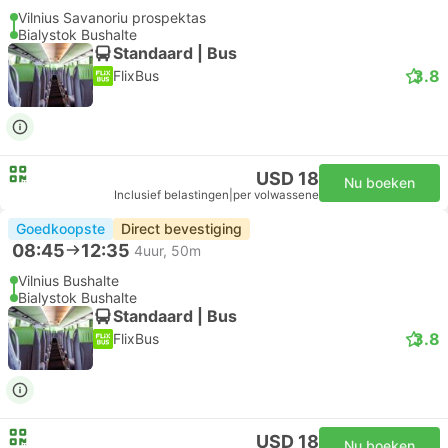
Vilnius Savanoriu prospektas
Bialystok Bushalte
Standaard | Bus
3.8
FlixBus
USD 18
Nu boeken
Inclusief belastingen
|
per volwassene
Goedkoopste
Direct bevestiging
08:45
12:35
4uur, 50m
Vilnius Bushalte
Bialystok Bushalte
Standaard | Bus
3.8
FlixBus
USD 18
Nu boeken