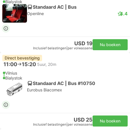
Bialystok
Standaard AC | Bus
4.4
Openline
USD 19
Nu boeken
Inclusief belastingen
|
per volwassene
Direct bevestiging
11:00
15:20
5uur, 20m
Vilnius
Bialystok
Standaard AC | Bus #10750
Eurobus Biacomex
USD 25
Nu boeken
Inclusief belastingen
|
per volwassene