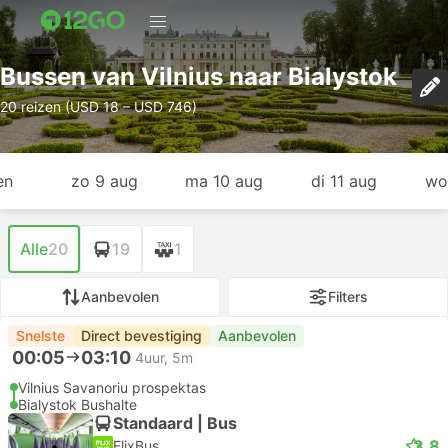
Bussen van Vilnius naar Bialystok
20 reizen (USD 18 – USD 746)
en
zo 9 aug
ma 10 aug
di 11 aug
wo
Alle
20
19
1
Aanbevolen
Filters
Snelste
Direct bevestiging
Aanbevolen
00:05
03:10
4uur, 5m
Vilnius Savanoriu prospektas
Bialystok Bushalte
Standaard | Bus
3.8
FlixBus