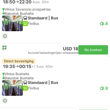
18:50
22:20
4uur, 30m
Vilnius Savanoriu prospektas
Bialystok Bushalte
Standaard | Bus
3.8
FlixBus
USD 18
Nu boeken
Inclusief belastingen
|
per volwassene
Direct bevestiging
19:35
00:15
+1
5uur, 40m
Vilnius Bushalte
Bialystok Bushalte
Standaard | Bus
3.8
FlixBus