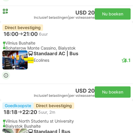
USD 20
Nu boeken
Inclusief belastingen
|
per volwassene
Direct bevestiging
16:00
21:00
6uur
Vilnius Bushalte
Bohaterow Monte Cassino, Bialystok
Standaard AC | Bus
4.1
Ecolines
USD 20
Nu boeken
Inclusief belastingen
|
per volwassene
Goedkoopste
Direct bevestiging
18:18
22:20
5uur, 2m
Vilnius North Studentu st University
Bialystok Bushalte
Standaard | Bus