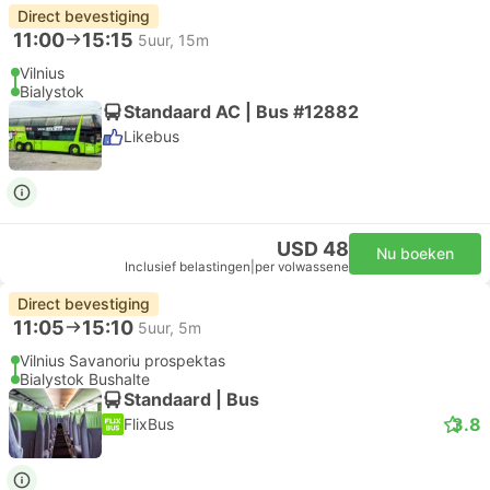
Direct bevestiging
11:00
15:15
5uur, 15m
Vilnius
Bialystok
Standaard AC | Bus #12882
Likebus
USD 48
Nu boeken
Inclusief belastingen
|
per volwassene
Direct bevestiging
11:05
15:10
5uur, 5m
Vilnius Savanoriu prospektas
Bialystok Bushalte
Standaard | Bus
3.8
FlixBus