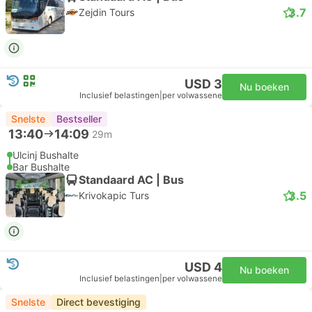
3.7
Zejdin Tours
USD 3
Nu boeken
Inclusief belastingen
|
per volwassene
Snelste
Bestseller
13:40
14:09
29m
Ulcinj Bushalte
Bar Bushalte
Standaard AC | Bus
3.5
Krivokapic Turs
USD 4
Nu boeken
Inclusief belastingen
|
per volwassene
Snelste
Direct bevestiging