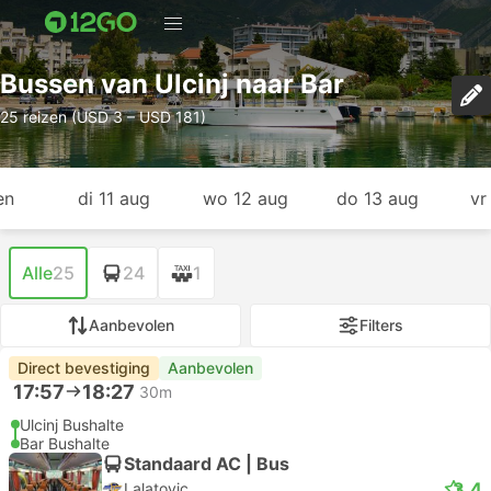
Bussen van Ulcinj naar Bar
25 reizen (USD 3 – USD 181)
en
di 11 aug
wo 12 aug
do 13 aug
vr
Alle
25
24
1
Aanbevolen
Filters
Direct bevestiging
Aanbevolen
17:57
18:27
30m
Ulcinj Bushalte
Bar Bushalte
Standaard AC | Bus
3.4
Lalatovic