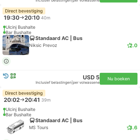
Inclusief belastingen
|
per volwassene
Direct bevestiging
19:30
20:10
40m
Ulcinj Bushalte
Bar Bushalte
Standaard AC | Bus
2.0
Niksic Prevoz
USD 5
Nu boeken
Inclusief belastingen
|
per volwassene
Direct bevestiging
20:02
20:41
39m
Ulcinj Bushalte
Bar Bushalte
Standaard AC | Bus
3.6
MS Tours