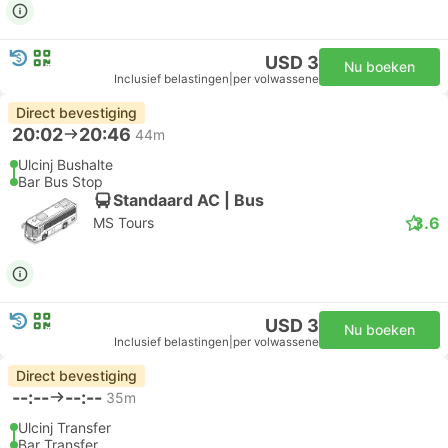
USD 3
Nu boeken
Inclusief belastingen
|
per volwassene
Direct bevestiging
20:02
20:46
44m
Ulcinj Bushalte
Bar Bus Stop
Standaard AC | Bus
3.6
MS Tours
USD 3
Nu boeken
Inclusief belastingen
|
per volwassene
Direct bevestiging
--:--
--:--
35m
Ulcinj Transfer
Bar Transfer