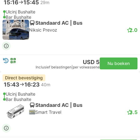
15:16
15:45
29m
Ulcinj Bushalte
Bar Bushalte
Standaard AC | Bus
2.0
Niksic Prevoz
USD 5
Nu boeken
Inclusief belastingen
|
per volwassene
Direct bevestiging
15:43
16:23
40m
Ulcinj Bushalte
Bar Bushalte
Standaard AC | Bus
3.5
Smart Travel