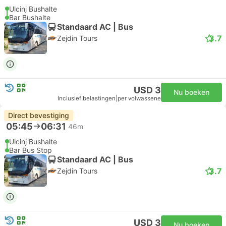
Ulcinj Bushalte
Bar Bushalte
Standaard AC | Bus
3.7
Zejdin Tours
USD 3
Nu boeken
Inclusief belastingen
|
per volwassene
Direct bevestiging
05:45
06:31
46m
Ulcinj Bushalte
Bar Bus Stop
Standaard AC | Bus
3.7
Zejdin Tours
USD 3
Nu boeken