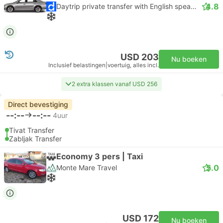
4.8
Daytrip private transfer with English speaking driver
USD 203
Nu boeken
Inclusief belastingen
|
voertuig, alles incl.
2 extra klassen vanaf USD 256
Direct bevestiging
--:--
--:--
4uur
Tivat Transfer
Zabljak Transfer
Economy 3 pers | Taxi
5.0
Monte Mare Travel
USD 172
Nu boeken