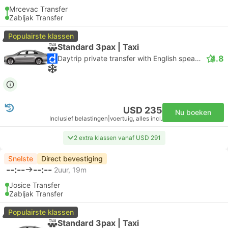
Mrcevac Transfer
Zabljak Transfer
Populairste klassen
Standard 3pax | Taxi
4.8
Daytrip private transfer with English speaking driver
USD 235
Nu boeken
Inclusief belastingen
|
voertuig, alles incl.
2 extra klassen vanaf USD 291
Snelste
Direct bevestiging
--:--
--:--
2uur, 19m
Josice Transfer
Zabljak Transfer
Populairste klassen
Standard 3pax | Taxi