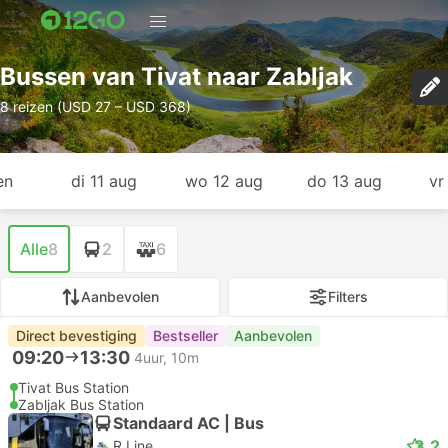
Bussen van Tivat naar Zabljak
8 reizen (USD 27 – USD 368)
en
di 11 aug
wo 12 aug
do 13 aug
vr
Alle
8
2
6
Aanbevolen
Filters
Direct bevestiging
Bestseller
Aanbevolen
09:20
13:30
4uur, 10m
Tivat Bus Station
Zabljak Bus Station
Standaard AC | Bus
3.2
R Line