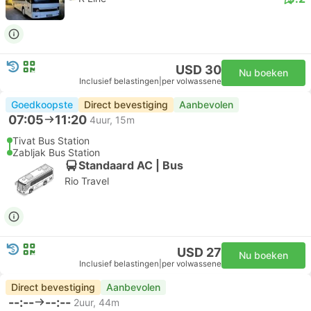
USD 30
Nu boeken
Inclusief belastingen
|
per volwassene
Goedkoopste
Direct bevestiging
Aanbevolen
07:05
11:20
4uur, 15m
Tivat Bus Station
Zabljak Bus Station
Standaard AC | Bus
Rio Travel
USD 27
Nu boeken
Inclusief belastingen
|
per volwassene
Direct bevestiging
Aanbevolen
--:--
--:--
2uur, 44m