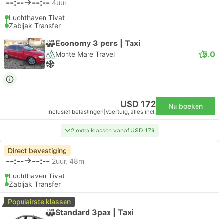
--:--
--:--
4uur
Luchthaven Tivat
Zabljak Transfer
Economy 3 pers | Taxi
5.0
Monte Mare Travel
USD 172
Nu boeken
Inclusief belastingen
|
voertuig, alles incl.
2 extra klassen vanaf USD 179
Direct bevestiging
--:--
--:--
2uur, 48m
Luchthaven Tivat
Zabljak Transfer
Populairste klassen
Standard 3pax | Taxi