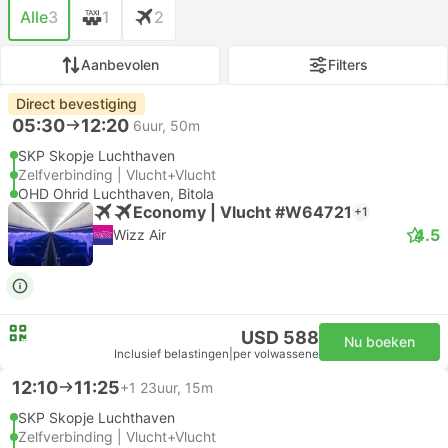
Alle
3
1
2
Aanbevolen
Filters
Direct bevestiging
05:30
12:20
6uur, 50m
SKP Skopje Luchthaven
Zelfverbinding | Vlucht+Vlucht
OHD Ohrid Luchthaven, Bitola
Economy | Vlucht #W64721
+1
4.5
Wizz Air
USD 588
Nu boeken
Inclusief belastingen
|
per volwassene
12:10
11:25
+1
23uur, 15m
SKP Skopje Luchthaven
Zelfverbinding | Vlucht+Vlucht