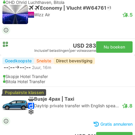
OHD Ohrid Luchthaven, Bitola
Economy | Vlucht #W64761
+1
4.5
Wizz Air
USD 283
Nu boeken
Inclusief belastingen
|
per volwassene
Goedkoopste
Snelste
Direct bevestiging
--:--
--:--
2uur, 16m
Skopje Hotel Transfer
Bitola Hotel Transfer
Populairste klassen
Busje 4pax | Taxi
4.8
Daytrip private transfer with English speaking driver
Gratis annuleren