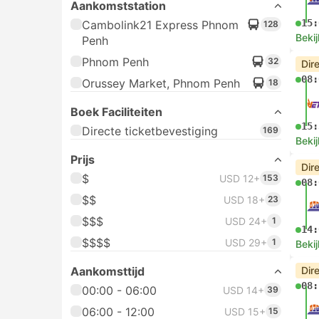
Aankomststation
15:
Cambolink21 Express Phnom
128
Bekij
Penh
Phnom Penh
32
Dir
08:
Orussey Market, Phnom Penh
18
Boek Faciliteiten
15:
Directe ticketbevestiging
169
Bekij
Prijs
Dir
$
USD 12+
153
08:
$$
USD 18+
23
$$$
USD 24+
1
14:
$$$$
USD 29+
1
Bekij
Aankomsttijd
Dir
08:
00:00 - 06:00
USD 14+
39
06:00 - 12:00
USD 15+
15