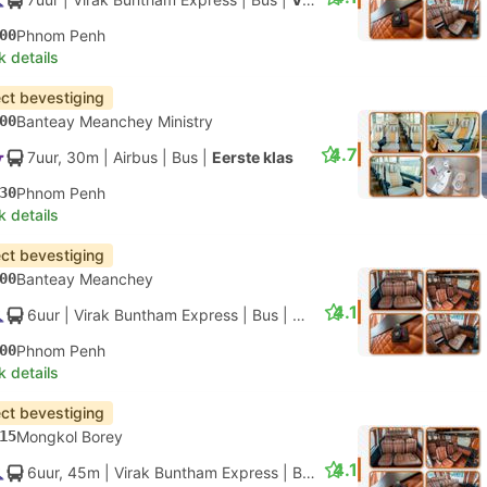
00
Phnom Penh
k details
ect bevestiging
00
Banteay Meanchey Ministry
4.7
7uur, 30m
| Airbus
|
Bus
|
Eerste klas
30
Phnom Penh
k details
ect bevestiging
00
Banteay Meanchey
4.1
6uur
| Virak Buntham Express
|
Bus
|
VIP
00
Phnom Penh
k details
ect bevestiging
15
Mongkol Borey
4.1
6uur, 45m
| Virak Buntham Express
|
Bus
|
VIP