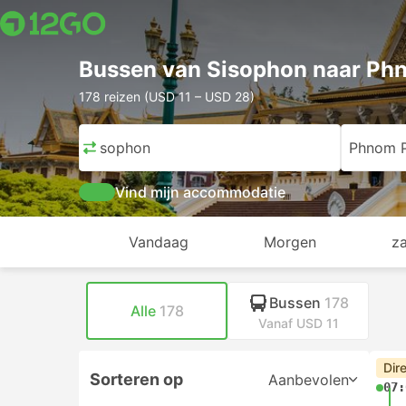
Bussen van Sisophon naar Ph
178 reizen (USD 11 – USD 28)
Sisophon
Phnom 
Vind mijn accommodatie
Vandaag
Morgen
z
Bussen
178
Alle
178
Vanaf USD 11
Dir
Sorteren op
Aanbevolen
07: