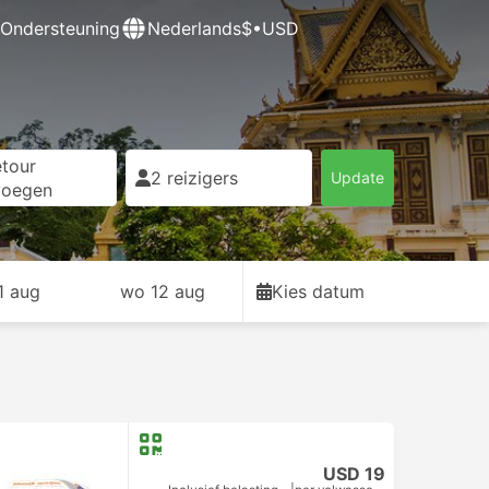
Ondersteuning
Nederlands
$•USD
tour
2 reizigers
Update
voegen
11 aug
wo 12 aug
Kies datum
USD 19