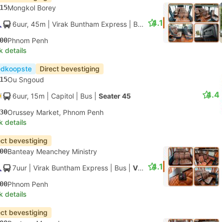
15
Mongkol Borey
4.1
6uur, 45m
| Virak Buntham Express
|
Bus
|
Coaster
00
Phnom Penh
k details
dkoopste
Direct bevestiging
15
Ou Sngoud
4.4
6uur, 15m
| Capitol
|
Bus
|
Seater 45
30
Orussey Market, Phnom Penh
k details
ect bevestiging
00
Banteay Meanchey Ministry
4.1
7uur
| Virak Buntham Express
|
Bus
|
VIP
00
Phnom Penh
k details
ect bevestiging