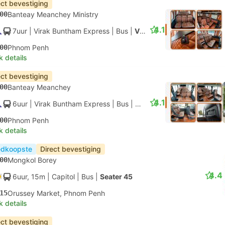
ect bevestiging
00
Banteay Meanchey Ministry
4.1
7uur
| Virak Buntham Express
|
Bus
|
VIP
00
Phnom Penh
k details
ect bevestiging
00
Banteay Meanchey
4.1
6uur
| Virak Buntham Express
|
Bus
|
Coaster
00
Phnom Penh
k details
dkoopste
Direct bevestiging
00
Mongkol Borey
4.4
6uur, 15m
| Capitol
|
Bus
|
Seater 45
15
Orussey Market, Phnom Penh
k details
ect bevestiging