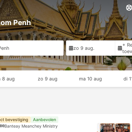
nom Penh
+ Re
Penh
zo 9 aug.
toe
a 8 aug
zo 9 aug
ma 10 aug
di 
ect bevestiging
Aanbevolen
00
Banteay Meanchey Ministry