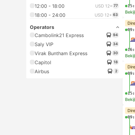
12:00 - 18:00
USD 12+
77
15:
Bekij
18:00 - 24:00
USD 12+
63
Dir
Operators
09:
Cambolink21 Express
94
Saly VIP
34
16:
Virak Buntham Express
30
Bekij
Capitol
18
Dir
Airbus
2
09:
15:
Bekij
Dir
09: