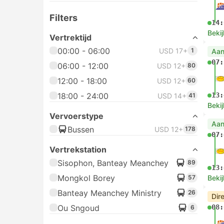
Filters
14:
Bekij
Vertrektijd
00:00 - 06:00
USD 17+
1
Aan
07:
06:00 - 12:00
USD 12+
80
12:00 - 18:00
USD 12+
60
18:00 - 24:00
13:
USD 14+
41
Bekij
Vervoerstype
Aan
Bussen
USD 12+
178
07:
Vertrekstation
Sisophon, Banteay Meanchey
89
13:
Mongkol Borey
57
Bekij
Banteay Meanchey Ministry
26
Dir
Ou Sngoud
08:
6