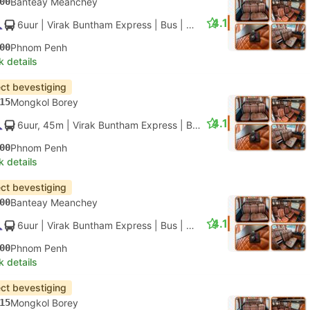
00
Banteay Meanchey
4.1
6uur
| Virak Buntham Express
|
Bus
|
VIP
00
Phnom Penh
k details
ect bevestiging
15
Mongkol Borey
4.1
6uur, 45m
| Virak Buntham Express
|
Bus
|
VIP
00
Phnom Penh
k details
ect bevestiging
00
Banteay Meanchey
4.1
6uur
| Virak Buntham Express
|
Bus
|
VIP
00
Phnom Penh
k details
ect bevestiging
15
Mongkol Borey