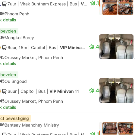
4.1
7uur
| Virak Buntham Express
|
Bus
|
VIP
00
Phnom Penh
k details
bevolen
30
Mongkol Borey
4.4
6uur, 15m
| Capitol
|
Bus
|
VIP Minivan 11
45
Orussey Market, Phnom Penh
k details
bevolen
45
Ou Sngoud
4.4
6uur
| Capitol
|
Bus
|
VIP Minivan 11
45
Orussey Market, Phnom Penh
k details
ect bevestiging
00
Banteay Meanchey Ministry
4.1
7uur
| Virak Buntham Express
|
Bus
|
VIP