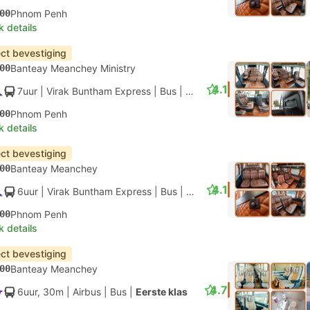
00
Phnom Penh
k details
ect bevestiging
00
Banteay Meanchey Ministry
4.1
7uur
| Virak Buntham Express
|
Bus
|
Coaster
00
Phnom Penh
k details
ect bevestiging
00
Banteay Meanchey
4.1
6uur
| Virak Buntham Express
|
Bus
|
VIP
00
Phnom Penh
k details
ect bevestiging
00
Banteay Meanchey
4.7
6uur, 30m
| Airbus
|
Bus
|
Eerste klas