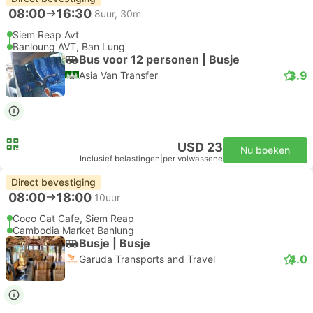
08:00
16:30
8uur, 30m
Siem Reap Avt
Banloung AVT, Ban Lung
Bus voor 12 personen | Busje
3.9
Asia Van Transfer
USD 23
Nu boeken
Inclusief belastingen
|
per volwassene
Direct bevestiging
08:00
18:00
10uur
Coco Cat Cafe, Siem Reap
Cambodia Market Banlung
Busje | Busje
4.0
Garuda Transports and Travel