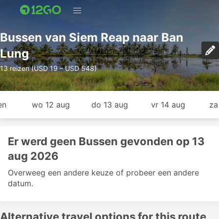
Bussen van Siem Reap naar Ban
Lung
13 reizen (USD 19 – USD 548)
en
wo 12 aug
do 13 aug
vr 14 aug
za
Er werd geen Bussen gevonden op 13
aug 2026
Overweeg een andere keuze of probeer een andere
datum.
Alternative travel options for this route