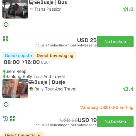
Busje | Bus
4.0
Trans Passion
USD 25
Nu boeken
Inclusief belastingen
|
per volwassene
Goedkoopste
Direct bevestiging
08:00
16:00
8uur
Siem Reap
Banlung Rally Tour And Travel
Busje | Busje
3.4
Rally Tour And Travel
Vandaag US$ 0,85 korting
USD 19
USD 20
Nu boeken
Inclusief belastingen
|
per volwassene
Direct bevestiging