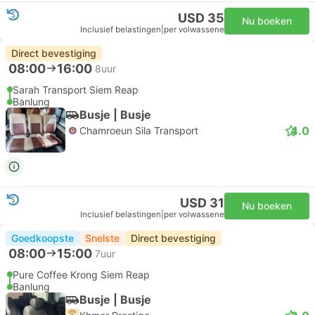
USD 35
Nu boeken
Inclusief belastingen
|
per volwassene
Direct bevestiging
08:00
16:00
8uur
Sarah Transport Siem Reap
Banlung
Busje | Busje
4.0
Chamroeun Sila Transport
USD 31
Nu boeken
Inclusief belastingen
|
per volwassene
Goedkoopste
Snelste
Direct bevestiging
08:00
15:00
7uur
Pure Coffee Krong Siem Reap
Banlung
Busje | Busje