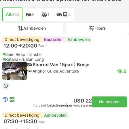
Alle
13
8
1
4
Aanbevolen
Filters
Direct bevestiging
Bestseller
Aanbevolen
12:00
20:00
8uur
Siem Reap Transfer
Ratanakiri, Ban Lung
Shared Van 15pax | Busje
4.6
Angkor Guide Adventure
USD 22
Nu boeken
Inclusief belastingen
|
per volwassene
Direct bevestiging
Aanbevolen
07:30
15:30
8uur