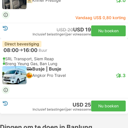
3.0
Khmer Prestige
Vandaag US$ 0,80 korting
USD 19
USD 20
Nu boeken
Inclusief belastingen
|
per volwassene
Direct bevestiging
08:00
16:00
8uur
SRL Transport, Siem Reap
Breng Yeung Gas, Ban Lung
Busje | Busje
4.3
Angkor Pro Travel
USD 25
Nu boeken
Inclusief belastingen
|
per volwassene
Dingen om te doen in Banlung