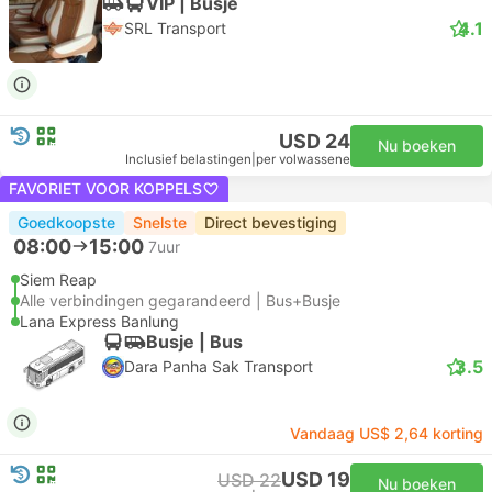
VIP | Busje
4.1
SRL Transport
USD 24
Nu boeken
Inclusief belastingen
|
per volwassene
FAVORIET VOOR KOPPELS
Goedkoopste
Snelste
Direct bevestiging
08:00
15:00
7uur
Siem Reap
Alle verbindingen gegarandeerd | Bus+Busje
Lana Express Banlung
Busje | Bus
3.5
Dara Panha Sak Transport
Vandaag US$ 2,64 korting
USD 19
USD 22
Nu boeken