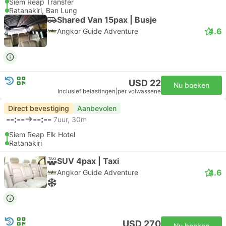
Siem Reap Transfer
Ratanakiri, Ban Lung
Shared Van 15pax | Busje
4.6
Angkor Guide Adventure
USD 22
Nu boeken
Inclusief belastingen
|
per volwassene
Direct bevestiging
Aanbevolen
--:--
--:--
7uur, 30m
Siem Reap Elk Hotel
Ratanakiri
SUV 4pax | Taxi
4.6
Angkor Guide Adventure
USD 270
Nu boeken