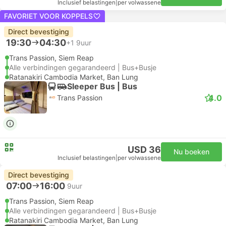
Inclusief belastingen
|
per volwassene
FAVORIET VOOR KOPPELS
Direct bevestiging
19:30
04:30
+1
9uur
Trans Passion, Siem Reap
Alle verbindingen gegarandeerd | Bus+Busje
Ratanakiri Cambodia Market, Ban Lung
Sleeper Bus | Bus
4.0
Trans Passion
USD 36
Nu boeken
Inclusief belastingen
|
per volwassene
Direct bevestiging
07:00
16:00
9uur
Trans Passion, Siem Reap
Alle verbindingen gegarandeerd | Bus+Busje
Ratanakiri Cambodia Market, Ban Lung