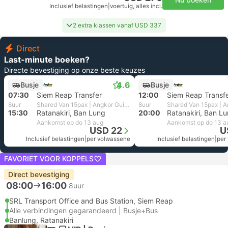
Inclusief belastingen
|
voertuig, alles incl.
2 extra klassen vanaf USD 337
Direct
Last-minute boeken?
Directe bevestiging op onze beste keuzes
4.6
Busje
Busje
07:30
Siem Reap Transfer
12:00
Siem Reap Transf
8uur
Shared Van 15pax | Angkor Guide Adventure
8uur
15:30
Ratanakiri, Ban Lung
20:00
Ratanakiri, Ban L
Aankomst op do 13 aug
Aankomst op do 13 a
USD 22
U
Inclusief belastingen
|
per volwassene
Inclusief belastingen
|
per
FAVORIET VOOR KOPPELS
Direct bevestiging
08:00
16:00
8uur
SRL Transport Office and Bus Station, Siem Reap
Alle verbindingen gegarandeerd | Busje+Bus
Banlung, Ratanakiri